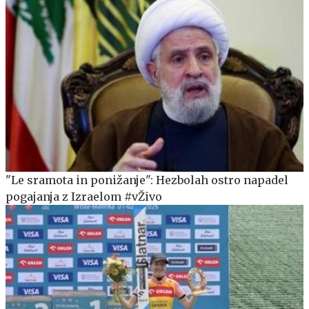
"Le sramota in ponižanje": Hezbolah ostro napadel
pogajanja z Izraelom #vŽivo