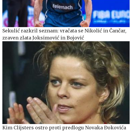
Sekulić razkril seznam: vračata se Nikolić in Čančar,
zraven zlata Joksimović in Bojović
Kim Clijsters ostro proti predlogu Novaka Đokovića