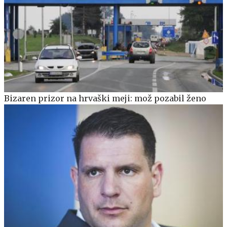
Bizaren prizor na hrvaški meji: mož pozabil ženo