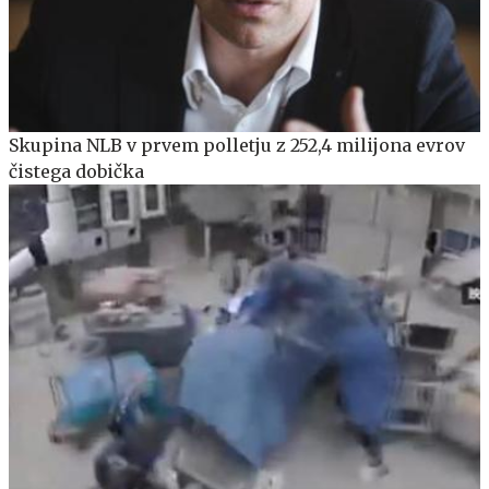
Skupina NLB v prvem polletju z 252,4 milijona evrov
čistega dobička