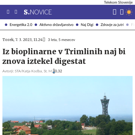
Telekom Slovenije
Energetika 2.0
Aktivno državljanstvo
Naj Digi
Zdravje za jutri
Fi
Torek, 7. 3. 2023, 11.24
3 leta, 5 mesecev
Iz bioplinarne v Trimlinih naj bi
znova iztekel digestat
Avtorji:
STA/Katja Kodba,
St. M.
0,32