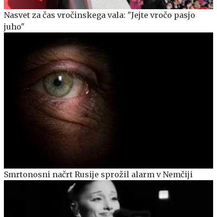
Nasvet za čas vročinskega vala: "Jejte vročo pasjo
juho"
Smrtonosni načrt Rusije sprožil alarm v Nemčiji