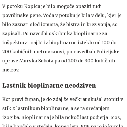
V potoku Kopica je bilo mogoče opaziti tudi
površinske pene. Voda v potoku je bila v delu, kjer je
bilo zaznati sled izpusta, že bistra in brez vonja, so
zapisali. Po navedbi oskrbnika bioplinarne za
inšpektorat naj bi iz bioplinarne izteklo od 100 do
200 kubičnih metrov snovi, po navedbah Policijske
uprave Murska Sobota pa od 200 do 300 kubičnih
metrov.
Lastnik bioplinarne neodziven
Kot pravi župan, je do zdaj že večkrat skušal stopiti v
stik z lastnikom bioplinarne, a se ta srečanjem
izogiba. Bioplinarna je bila nekoč last podjetja Ecos,
ki je končalo v stečaju, konec leta 2019 pa jo je kupilo