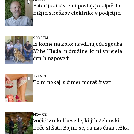
Tschofenig do zmage, slovensko čast reševal Žiga
Jančar
Los Angeles Kings bodo februarja upokojili številko
11 Anžeta Kopitarja