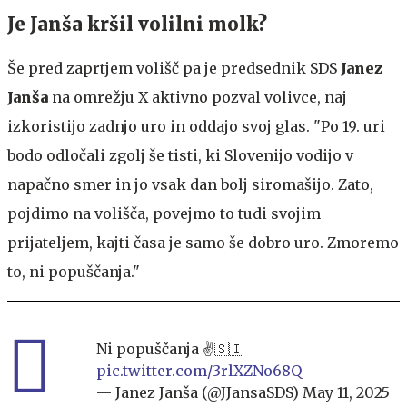
Je Janša kršil volilni molk?
Še pred zaprtjem volišč pa je predsednik SDS
Janez
Janša
na omrežju X aktivno pozval volivce, naj
izkoristijo zadnjo uro in oddajo svoj glas. "Po 19. uri
bodo odločali zgolj še tisti, ki Slovenijo vodijo v
napačno smer in jo vsak dan bolj siromašijo. Zato,
pojdimo na volišča, povejmo to tudi svojim
prijateljem, kajti časa je samo še dobro uro. Zmoremo
to, ni popuščanja."
Ni popuščanja ✌️🇸🇮
pic.twitter.com/3rlXZNo68Q
— Janez Janša (@JJansaSDS)
May 11, 2025