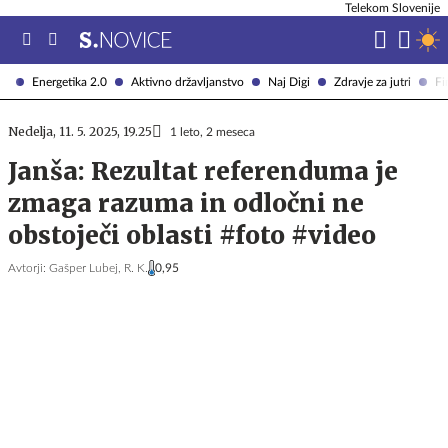
Telekom Slovenije
Energetika 2.0
Aktivno državljanstvo
Naj Digi
Zdravje za jutri
Fi
Nedelja, 11. 5. 2025, 19.25
1 leto, 2 meseca
Janša: Rezultat referenduma je
zmaga razuma in odločni ne
obstoječi oblasti #foto #video
Avtorji:
Gašper Lubej,
R. K.
0,95