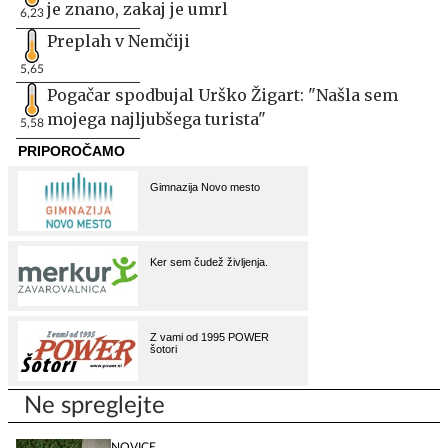
Klubska kolegica Urške Žigart do velike zmage:
Hotela sem odnehati, vendar po vsem delu ekipe
nisem mogla