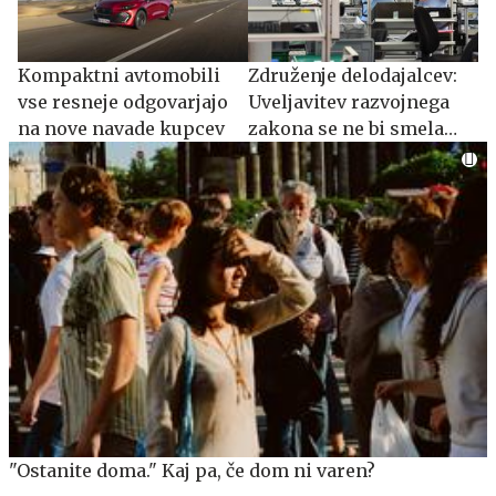
Peter Magyar razkril: To bo novi predsednik
Madžarske
Zahtevne razmere: toča presenetila štiri alpiniste v
severni steni Mojstrovke