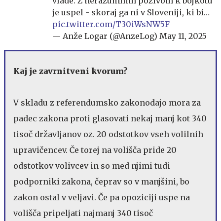
vlade. Z nerazumnim pozivom k bojkotu
je uspel - skoraj ga ni v Sloveniji, ki bi…
pic.twitter.com/T30iWsNW5F
— Anže Logar (@AnzeLog)
May 11, 2025
Kaj je zavrnitveni kvorum?
V skladu z referendumsko zakonodajo mora za
padec zakona proti glasovati nekaj manj kot 340
tisoč državljanov oz. 20 odstotkov vseh volilnih
upravičencev. Če torej na volišča pride 20
odstotkov volivcev in so med njimi tudi
podporniki zakona, čeprav so v manjšini, bo
zakon ostal v veljavi. Če pa opoziciji uspe na
volišča pripeljati najmanj 340 tisoč