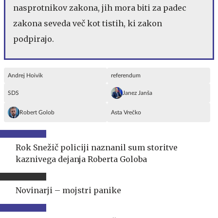
nasprotnikov zakona, jih mora biti za padec
zakona seveda več kot tistih, ki zakon
podpirajo.
Andrej Hoivik
referendum
SDS
Janez Janša
Robert Golob
Asta Vrečko
Rok Snežič policiji naznanil sum storitve
kaznivega dejanja Roberta Goloba
Novinarji – mojstri panike