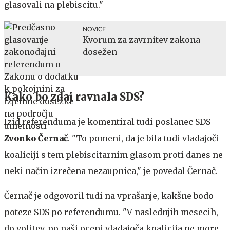
glasovali na plebiscitu."
NOVICE
Kvorum za zavrnitev zakona
dosežen
Kako bo zdaj ravnala SDS?
Izid referenduma je komentiral tudi poslanec SDS
Zvonko Černač
. "To pomeni, da je bila tudi vladajoči
koaliciji s tem plebiscitarnim glasom proti danes ne
neki način izrečena nezaupnica," je povedal Černač.
Černač je odgovoril tudi na vprašanje, kakšne bodo
poteze SDS po referendumu. "V naslednjih mesecih,
do volitev, po naši oceni vladajoča koalicija ne more