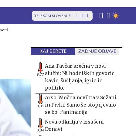
TELEKOM SLOVENIJE
sveti
KAJ BERETE
ZADNJE OBJAVE
Ana Tavčar srečna v novi
službi: Ni hodniških govoric,
9,77
kavic, šušljanja, igric in
politike
Arso: Močna nevihta v Sežani
in Pivki. Samo še stopnjevalo
8,31
se bo. #animacija
Nova odkritja v izsušeni
Donavi
8,84