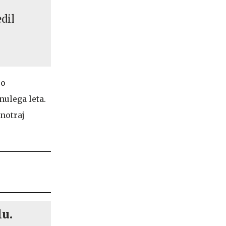
dil
 o
nulega leta.
notraj
lu.