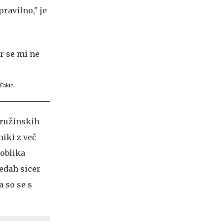
ravilno," je
Fakin.
družinskih
iki z več
 oblika
edah sicer
a so se s