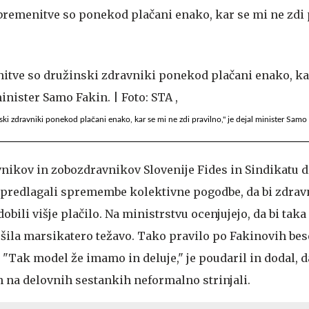
bremenitve so ponekod plačani enako, kar se mi ne zdi p
ki zdravniki ponekod plačani enako, kar se mi ne zdi pravilno," je dejal minister Samo 
vnikov in zobozdravnikov Slovenije Fides in Sindikatu 
predlagali spremembe kolektivne pogodbe, da bi zdravn
obili višje plačilo. Na ministrstvu ocenjujejo, da bi taka
ešila marsikatero težavo. Tako pravilo po Fakinovih bes
. "Tak model že imamo in deluje," je poudaril in dodal, d
 na delovnih sestankih neformalno strinjali.