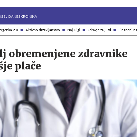
Želite prejemati e-novice?
Uživajmo pametno
OSEL DANES
KRONIKA
rgetika 2.0
Aktivno državljanstvo
Naj Digi
Zdravje za jutri
Finančni na
olj obremenjene zdravnike
šje plače