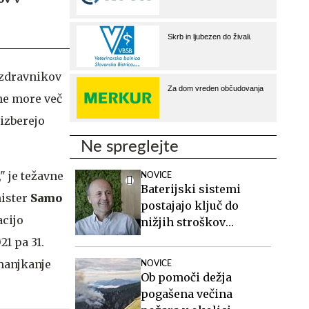
zdravnikov
ne more več
izberejo
Ne spreglejte
" je težavne
NOVICE
Baterijski sistemi
nister
Samo
postajajo ključ do
acijo
nižjih stroškov
elektrike v podjetjih
1 pa 31.
manjkanje
NOVICE
Ob pomoči dežja
pogašena večina