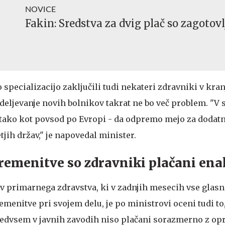
NOVICE
Fakin: Sredstva za dvig plač so zagotov
 specializacijo zaključili tudi nekateri zdravniki v kranj
edeljevanje novih bolnikov takrat ne bo več problem. "V
 tako kot povsod po Evropi - da odpremo mejo za dodat
tjih držav," je napovedal minister.
remenitve so zdravniki plačani ena
v primarnega zdravstva, ki v zadnjih mesecih vse glasn
menitve pri svojem delu, je po ministrovi oceni tudi to
redvsem v javnih zavodih niso plačani sorazmerno z op