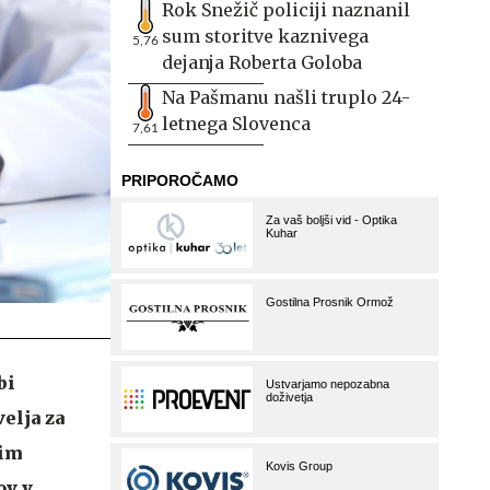
Rok Snežič policiji naznanil
sum storitve kaznivega
5,76
dejanja Roberta Goloba
Na Pašmanu našli truplo 24-
letnega Slovenca
7,61
bi
elja za
nim
ov v