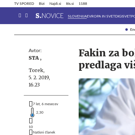
Info in obvestila
Tehnik
TV SPORED
Bizi
Najdi.si
Itis.si
1188
SLOVENIJA
EVROPA IN SVET
DIGISVET
P
Ene
Fakin za b
Avtor:
STA ,
predlaga vi
Torek,
5. 2. 2019,
16.23
7 let, 6 mesecev
2,30
10
Natisni članek