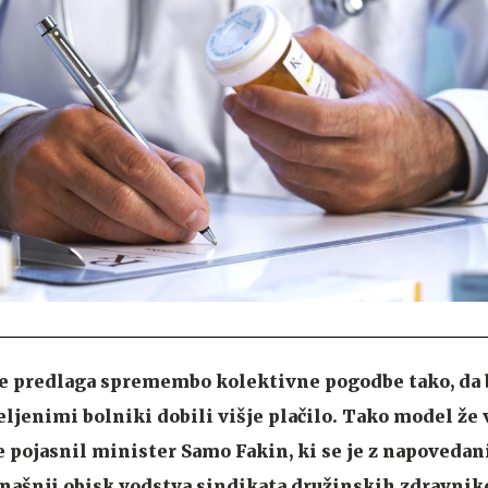
je predlaga spremembo kolektivne pogodbe tako, da 
ljenimi bolniki dobili višje plačilo. Tako model že v
je pojasnil minister Samo Fakin, ki se je z napoveda
našnji obisk vodstva sindikata družinskih zdravnik