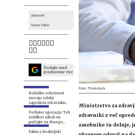
zdravnik
Samo Fakin
Dodajte med
prednostne vire
Foto: Thinkstock
Bolniško odsotnost
morajo odslej
zaposleni zdravniku
Ministrstvo za zdrav
sporočiti isti dan
Pediater opozarja: Teh
zdravniki z več oprede
izdelkov nikoli ne
puščajte na dosegu
zasebnike in deluje, 
otrok
Fakin o koalicijski
ukrepom odzval na da