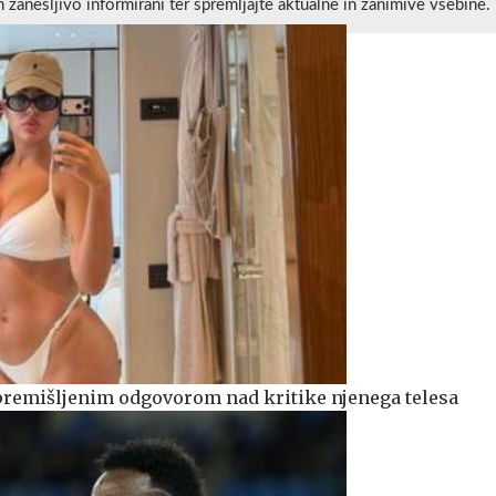
n zanesljivo informirani ter spremljajte aktualne in zanimive vsebine.
premišljenim odgovorom nad kritike njenega telesa