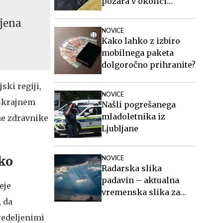
požara v okolici
Kranjske Gore
ljena
NOVICE
Kako lahko z izbiro
mobilnega paketa
dolgoročno prihranite?
ski regiji,
NOVICE
 skrajnem
Našli pogrešanega
mladoletnika iz
ne zdravnike
Ljubljane
ko
NOVICE
Radarska slika
padavin – aktualna
eje
vremenska slika za
, da
Slovenijo
redeljenimi