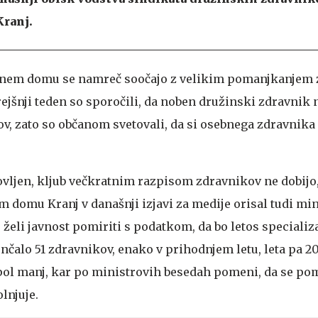
ranj.
enem domu se namreč soočajo z velikim pomanjkanjem 
ejšnji teden so sporočili, da noben družinski zdravnik 
ov, zato so občanom svetovali, da si osebnega zdravnika 
ovljen, kljub večkratnim razpisom zdravnikov ne dobijo,
 domu Kranj v današnji izjavi za medije orisal tudi mi
 želi javnost pomiriti s podatkom, da bo letos specializ
alo 51 zdravnikov, enako v prihodnjem letu, leta pa 202
 pol manj, kar po ministrovih besedah pomeni, da se po
lnjuje.