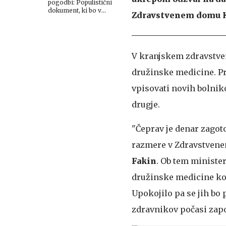
pogodbi: Populistični
dokument, ki bo v
Zdravstvenem domu K
zdravstvo vnesel veliko
nepotrebnega nemira
V kranjskem zdravstv
družinske medicine. Pr
vpisovati novih bolnik
drugje.
"Čeprav je denar zagot
razmere v Zdravstvenem
Fakin
. Ob tem minister
družinske medicine konč
Upokojilo pa se jih bo
zdravnikov počasi zapo