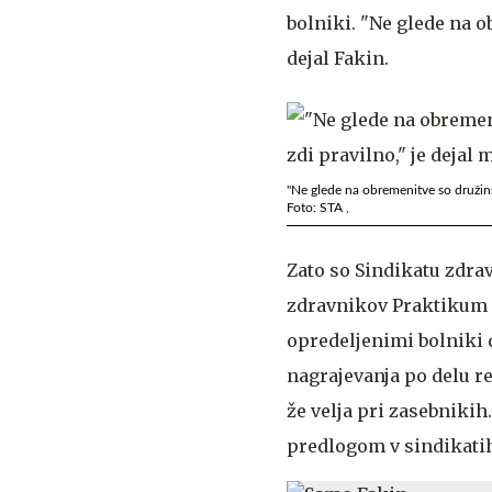
bolniki. "Ne glede na o
dejal Fakin.
"Ne glede na obremenitve so družins
Foto: STA ,
Zato so Sindikatu zdra
zdravnikov Praktikum 
opredeljenimi bolniki d
nagrajevanja po delu r
že velja pri zasebnikih
predlogom v sindikatih