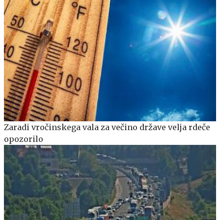
Zaradi vročinskega vala za večino države velja rdeče
opozorilo