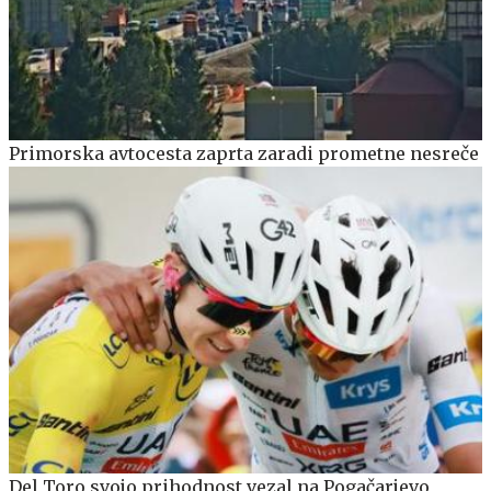
Primorska avtocesta zaprta zaradi prometne nesreče
Del Toro svojo prihodnost vezal na Pogačarjevo