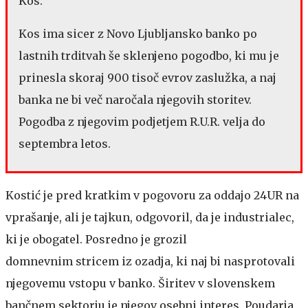
Kos.
Kos ima sicer z Novo Ljubljansko banko po
lastnih trditvah še sklenjeno pogodbo, ki mu je
prinesla skoraj 900 tisoč evrov zaslužka, a naj
banka ne bi več naročala njegovih storitev.
Pogodba z njegovim podjetjem R.U.R. velja do
septembra letos.
Kostić je pred kratkim v pogovoru za oddajo 24UR na
vprašanje, ali je tajkun, odgovoril, da je industrialec,
ki je obogatel. Posredno je grozil
domnevnim stricem iz ozadja, ki naj bi nasprotovali
njegovemu vstopu v banko. Širitev v slovenskem
bančnem sektorju je njegov osebni interes. Poudarja