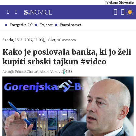
Telekom Slovenije
Energetika 2.0
Trajnost
Pravni nasvet
Sreda, 15. 3. 2017, 11.03
8 let, 10 mesecev
Kako je poslovala banka, ki jo želi
kupiti srbski tajkun #video
Avtorji:
Primož Cirman,
Vesna Vuković
4,68