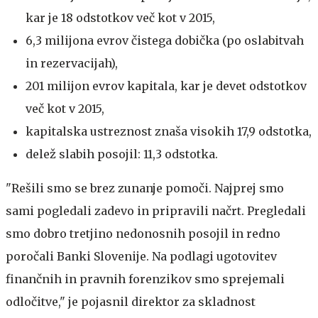
kar je 18 odstotkov več kot v 2015,
6,3 milijona evrov čistega dobička (po oslabitvah
in rezervacijah),
201 milijon evrov kapitala, kar je devet odstotkov
več kot v 2015,
kapitalska ustreznost znaša visokih 17,9 odstotka,
delež slabih posojil: 11,3 odstotka.
"Rešili smo se brez zunanje pomoči. Najprej smo
sami pogledali zadevo in pripravili načrt. Pregledali
smo dobro tretjino nedonosnih posojil in redno
poročali Banki Slovenije. Na podlagi ugotovitev
finančnih in pravnih forenzikov smo sprejemali
odločitve," je pojasnil direktor za skladnost