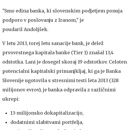
"Smo edina banka, ki slovenskim podjetjem ponuja
podporo v poslovanju z Iranom," je
poudaril Andoljšek.
V letu 2013, torej letu sanacije bank, je delež
prvovrstnega kapitala banke (Tier 1) znašal 13,4
odstotka. Lani je dosegel skoraj 19 odstotkov. Celoten
potencialni kapitalski primanjkljaj, ki ga je Banka
Slovenije ugotovila s stresnimi testi leta 2013 (328
milijonov evrov), je banka odpravila z različnimi
ukrepi:
13-milijonsko dokapitalizacijo,
dodatnimi slabitvami portfelja,