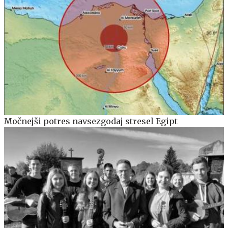
Močnejši potres navsezgodaj stresel Egipt