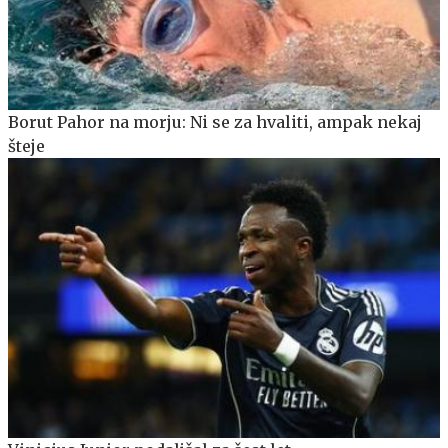
Borut Pahor na morju: Ni se za hvaliti, ampak nekaj
šteje