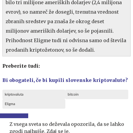
bilo tri milijone ameriških dolarjev (2,4 milijona
evrov), so namreč že dosegli, trenutna vrednost
zbranih sredstev pa znaša že okrog deset
milijonov ameriških dolarjev, so še pojasnili.
Prihodnost Eligme tudi ni odvisna samo od števila
prodanih kriptožetonov, so še dodali.
Preberite tudi:
Bi obogateli, če bi kupili slovenske kriptovalute?
kriptovaluta
bitcoin
Eligma
Z vsega sveta so deževala opozorila, da se lahko
zgodi najhujše. Zdaj se je.