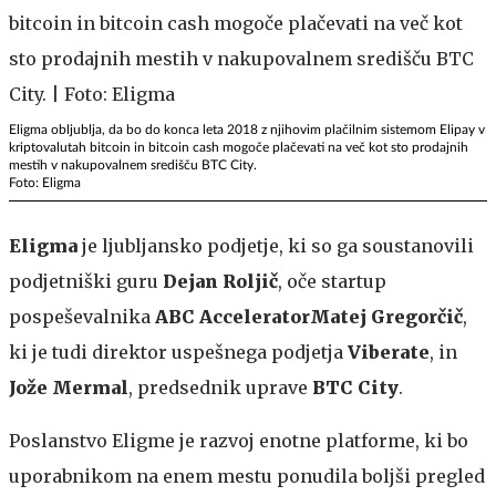
Eligma obljublja, da bo do konca leta 2018 z njihovim plačilnim sistemom Elipay v
kriptovalutah bitcoin in bitcoin cash mogoče plačevati na več kot sto prodajnih
mestih v nakupovalnem središču BTC City.
Foto: Eligma
Eligma
je ljubljansko podjetje, ki so ga soustanovili
podjetniški guru
Dejan Roljič
, oče startup
pospeševalnika
ABC Accelerator
Matej Gregorčič
,
ki je tudi direktor uspešnega podjetja
Viberate
, in
Jože Mermal
, predsednik uprave
BTC City
.
Poslanstvo Eligme je razvoj enotne platforme, ki bo
uporabnikom na enem mestu ponudila boljši pregled