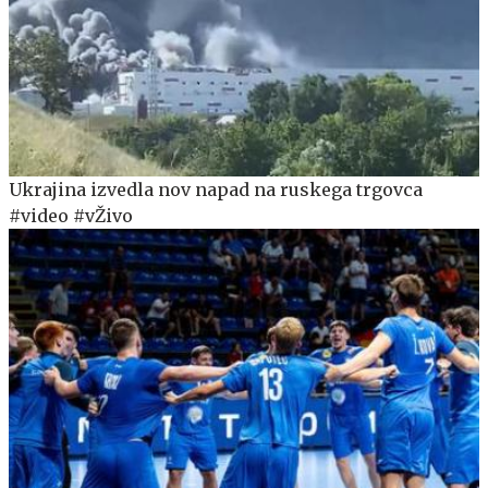
Ukrajina izvedla nov napad na ruskega trgovca
#video #vŽivo