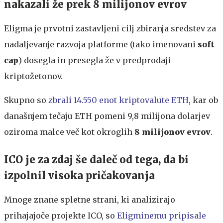
nakazali že prek 8 milijonov evrov
Eligma je prvotni zastavljeni cilj zbiranja sredstev za
nadaljevanje razvoja platforme (tako imenovani
soft
cap
) dosegla in presegla že v predprodaji
kriptožetonov.
Skupno so
zbrali 14.550 enot kriptovalute ETH
, kar ob
današnjem tečaju ETH pomeni 9,8 milijona dolarjev
oziroma malce več kot okroglih
8 milijonov evrov
.
ICO je za zdaj še daleč od tega, da bi
izpolnil visoka pričakovanja
Mnoge znane spletne strani, ki analizirajo
prihajajoče projekte ICO, so
Eligminemu pripisale