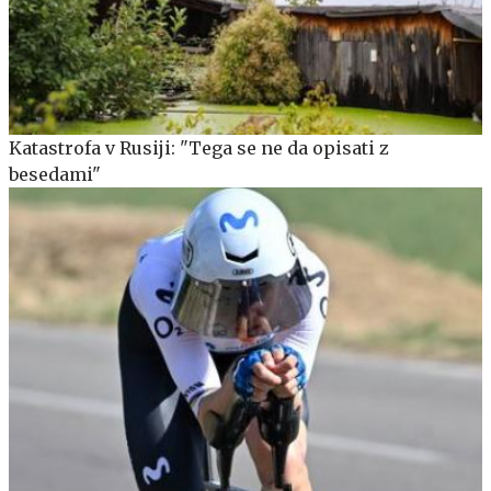
Katastrofa v Rusiji: "Tega se ne da opisati z
besedami"