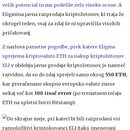
velik potencial in mu podelile zelo visoke ocene
. A
Eligmina javna razprodaja kriptožetonov, ki traja že
okrogel teden, vsaj za zdaj še ni upravičila visokih
pričakovanj.
Z naslova
pametne pogodbe, prek katere Eligma
sprejema kriptovaluto ETH za nakup kriptožetonov
ELI
v obdobju javne prodaje kriptožetonov, je namreč
razvidno, da so do zdaj sprejeli samo okrog
550 ETH
,
kar preračunano skupno evropsko valuto znese
nekaj več kot
300 tisoč evrov
(po trenutnem tečaju
ETH na spletni borzi Bitstamp).