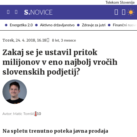
Telekom Slovenije
Energetika 2.0
Aktivno državljanstvo
Zdravje za jutri
Finančni nasve
Torek, 24. 4. 2018, 16.18
8 let, 3 mesece
Zakaj se je ustavil pritok
milijonov v eno najbolj vročih
slovenskih podjetij?
Avtor:
Matic Tomšič
10
Na spletu trenutno poteka javna prodaja