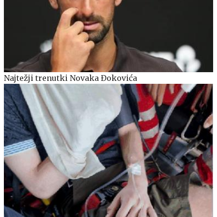
Najtežji trenutki Novaka Đokovića