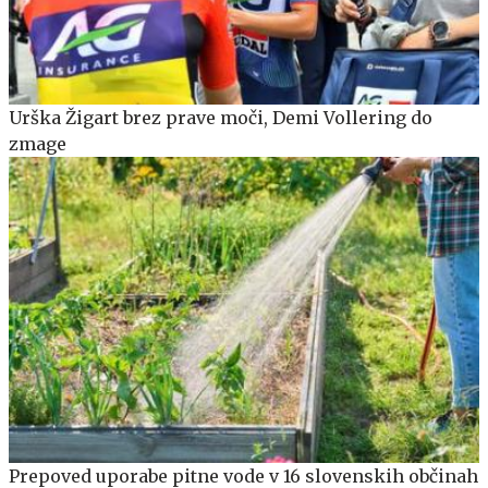
Urška Žigart brez prave moči, Demi Vollering do
zmage
Prepoved uporabe pitne vode v 16 slovenskih občinah