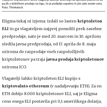
pa jih z dobičkom prodajo na trgu, če je podjetje uspešno in jim zato zraste cena.
Foto: Thinkstock
Eligma tukaj ni izjema: izdali so lasten
kriptožeton
ELI
in ga vlagateljem najprej ponudili prek zasebne
predprodaje, nato je med 20. marcem in 10. aprilom
sledila javna predprodaja, od 17. aprila do 8. maja
oziroma do razprodaje vseh razpoložljivih
kriptožetonov pa traja
javna prodaja kriptožetonov
oziroma ICO.
Vlagatelji lahko kriptožeton ELI kupijo s
kriptovaluto ethereum
(v nadaljevanju ETH). Za en
ETH dobijo 8.000 kriptožetonov ELI, saj je Eligma
ceno enega ELI postavila pri 0,1 ameriškega dolarja,