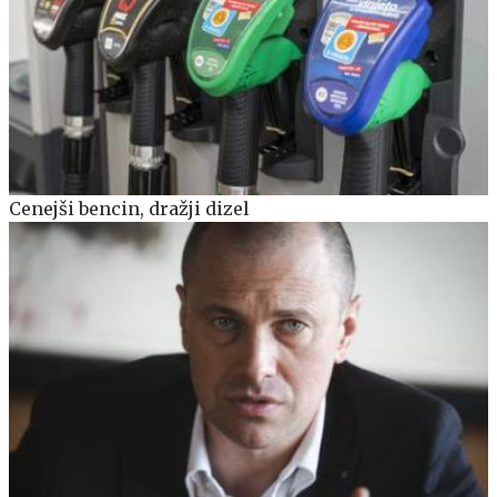
Cenejši bencin, dražji dizel