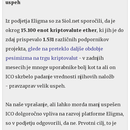
uspeh
Iz podjetja Eligma so za Siol.net sporočili, da je
okrog
15.100 enot kriptovalute ether
, ki jih je do
zdaj prispevalo
1.531
različnih podpornikov
projekta,
glede na preteklo daljše obdobje
pesimizma na trgu kriptovalut
- v zadnjih
mesecih je mnoge uporabnike bolj kot ta ali on
ICO skrbelo padanje vrednosti njihovih naložb
- pravzaprav velik uspeh.
Na naše vprašanje, ali lahko morda manj uspešen
ICO dolgoročno vpliva na razvoj platforme Eligma,
so v podjetju odgovorili, da ne. Prvotni cilj, to je