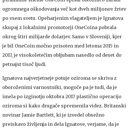
ogromnega oškodovanja več kot dveh milijonov žrtev
po vsem svetu. Opeharjenim vlagateljem je Ignatova
skupaj z lokalnimi promotorji OneCoina pobrala
okrog štiri milijarde dolarjev. Samo v Sloveniji, kjer
je bil OneCoin močno prisoten med letoma 2015 in
2017, je visokoletečim obljubam nasedlo od deset do
petnajst tisoč ljudi.
Ignatova najverjetneje potuje oziroma se skriva z
oboroženimi varnostniki, mogoče pa je tudi, da je
imela po izginotju oktobra 2017 plastično operacijo
oziroma si kako drugače spremenila videz. Britanski
novinar Jamie Bartlett, ki je izvedel obsežno
preiskavo življenja in dela Ignatove, verjame, da je