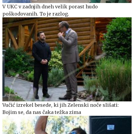
V UKC v zadnjih dneh velik porast hudo
poškodovanih. To je razlog.
Vučić izrekel besede, ki jih Zelenski noče slišati:
Bojim se, da nas čaka težka zima