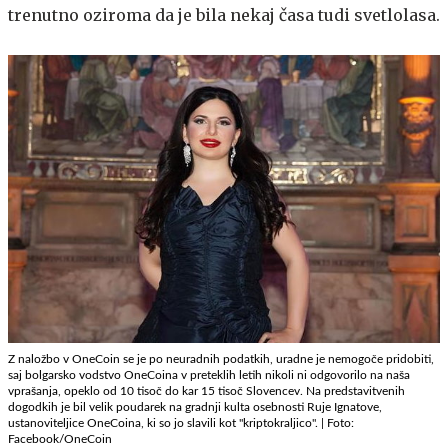
trenutno oziroma da je bila nekaj časa tudi svetlolasa.
Z naložbo v OneCoin se je po neuradnih podatkih, uradne je nemogoče pridobiti,
saj bolgarsko vodstvo OneCoina v preteklih letih nikoli ni odgovorilo na naša
vprašanja, opeklo od 10 tisoč do kar 15 tisoč Slovencev. Na predstavitvenih
dogodkih je bil velik poudarek na gradnji kulta osebnosti Ruje Ignatove,
ustanoviteljice OneCoina, ki so jo slavili kot "kriptokraljico". | Foto:
Facebook/OneCoin