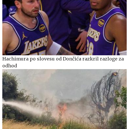
Hachimura po slovesu od Dončića razkril razloge za
odhod