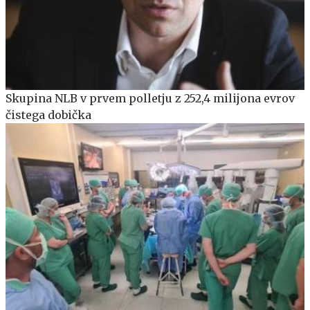
Skupina NLB v prvem polletju z 252,4 milijona evrov
čistega dobička