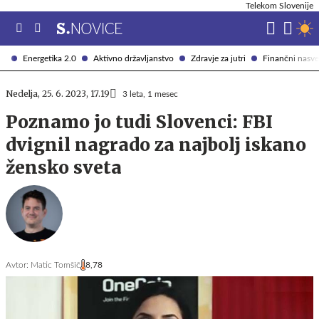
Telekom Slovenije
Energetika 2.0
Aktivno državljanstvo
Zdravje za jutri
Finančni nasve
Nedelja, 25. 6. 2023, 17.19
3 leta, 1 mesec
Poznamo jo tudi Slovenci: FBI
dvignil nagrado za najbolj iskano
žensko sveta
Avtor:
Matic Tomšič
8,78