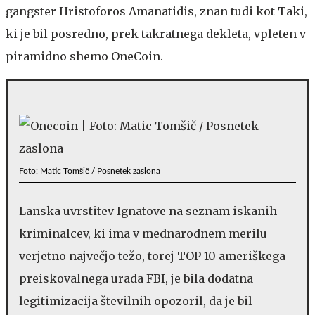
gangster Hristoforos Amanatidis, znan tudi kot Taki,
ki je bil posredno, prek takratnega dekleta, vpleten v
piramidno shemo OneCoin.
Foto: Matic Tomšič / Posnetek zaslona
Lanska uvrstitev Ignatove na seznam iskanih
kriminalcev, ki ima v mednarodnem merilu
verjetno največjo težo, torej TOP 10 ameriškega
preiskovalnega urada FBI, je bila dodatna
legitimizacija številnih opozoril, da je bil