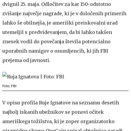
dvignil 25. maja. Odločitev za kar 150-odstotno
zvišanje največje nagrade, ki je v določenih primerih
lahko še obilnejša, je ameriški preiskovalni urad
utemeljil s predvidevanjem, da bi lahko takšen
znesek vodil do povečanja števila potencialno
uporabnih namigov o osumljencih, ki jih FBI
prejema od javnosti.
Foto: FBI
V opisu profila Ruje Ignatove na seznamu desetih
najbolj iskanih ubežnikov se ponovi očitek
ameriškega tožilstva, ki je zoper organizatorko
piramidne sheme OneCoin spisal obtožnico zaradi