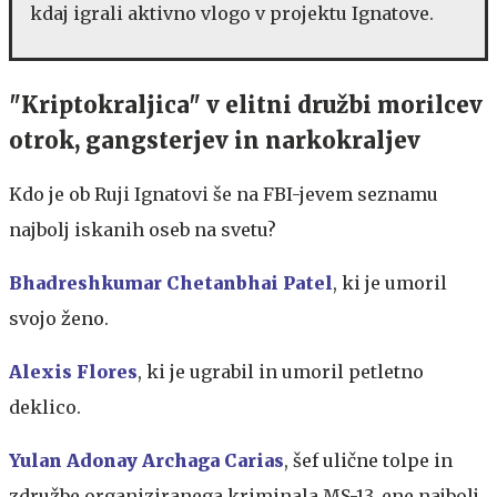
kdaj igrali aktivno vlogo v projektu Ignatove.
"Kriptokraljica" v elitni družbi morilcev
otrok, gangsterjev in narkokraljev
Kdo je ob Ruji Ignatovi še na FBI-jevem seznamu
najbolj iskanih oseb na svetu?
Bhadreshkumar Chetanbhai Patel
, ki je umoril
svojo ženo.
Alexis Flores
, ki je ugrabil in umoril petletno
deklico.
Yulan Adonay Archaga Carias
, šef ulične tolpe in
združbe organiziranega kriminala MS-13, ene najbolj