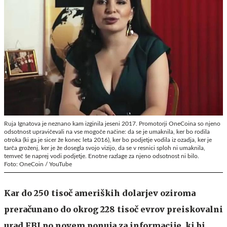
Ruja Ignatova je neznano kam izginila jeseni 2017. Promotorji OneCoina so njeno
odsotnost upravičevali na vse mogoče načine: da se je umaknila, ker bo rodila
otroka (ki ga je sicer že konec leta 2016), ker bo podjetje vodila iz ozadja, ker je
tarča groženj, ker je že dosegla svojo vizijo, da se v resnici sploh ni umaknila,
temveč še naprej vodi podjetje. Enotne razlage za njeno odsotnost ni bilo.
Foto: OneCoin / YouTube
Kar do 250 tisoč ameriških dolarjev oziroma
preračunano do okrog 228 tisoč evrov preiskovalni
urad FBI po novem ponuja za informacije, ki bi