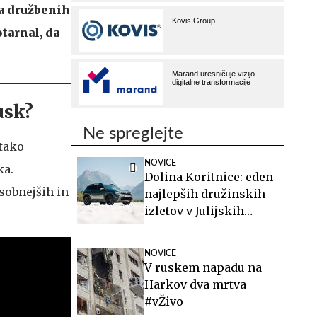
na družbenih
tarnal, da
usk?
Ne spreglejte
 tako
NOVICE
ka.
Dolina Koritnice: eden
sobnejših in
najlepših družinskih
izletov v Julijskih
Alpah
NOVICE
V ruskem napadu na
Harkov dva mrtva
#vŽivo