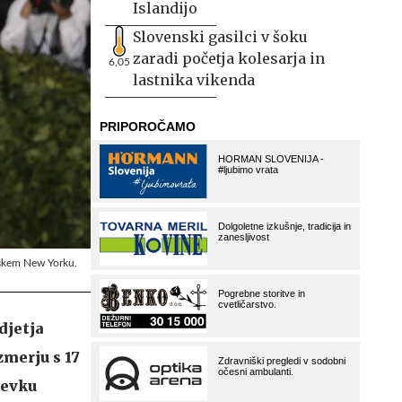
Islandijo
Slovenski gasilci v šoku
zaradi početja kolesarja in
6,05
lastnika vikenda
riškem New Yorku.
djetja
zmerju s 17
devku