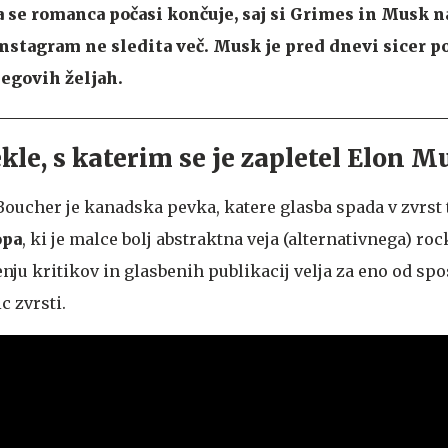
da se romanca počasi končuje, saj si Grimes in Musk 
nstagram ne sledita več. Musk je pred dnevi sicer po
jegovih željah.
kle, s katerim se je zapletel Elon M
 Boucher je kanadska pevka, katere glasba spada v zvrst
opa
, ki je malce bolj abstraktna veja (alternativnega) roc
nju kritikov in glasbenih publikacij velja za eno od spo
c zvrsti.