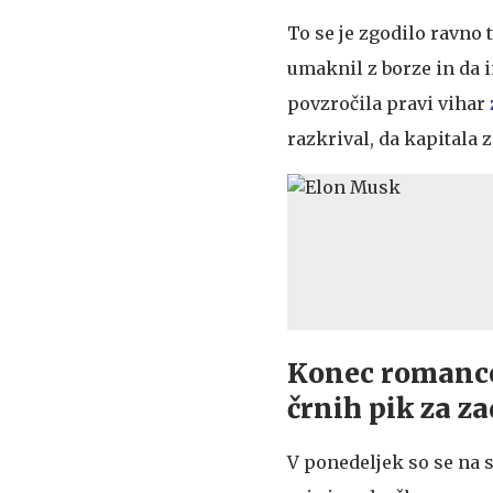
To se je zgodilo ravno 
umaknil z borze in da i
povzročila pravi vihar
razkrival, da kapitala
Konec romance
črnih pik za za
V ponedeljek so se na 