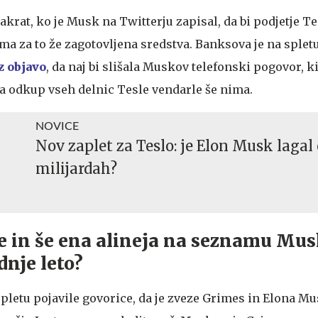
takrat, ko je Musk na Twitterju zapisal, da bi podjetje Te
ma za to že zagotovljena sredstva. Banksova je na splet
z objavo
, da naj bi slišala Muskov telefonski pogovor, ki
 za odkup vseh delnic Tesle vendarle še nima.
NOVICE
Nov zaplet za Teslo: je Elon Musk lagal
milijardah?
 in še ena alineja na seznamu Mus
dnje leto?
spletu pojavile govorice, da je zveze Grimes in Elona M