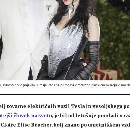
v javnosti prvič pojavila 8. maja letos na prireditvi v metropolitanskem muzeju v ame
lj tovarne električnih vozil Tesla in vesoljskega po
atejši človek na svetu
, je bil od letošnje pomladi v ra
 Claire Elise Boucher, bolj znano po umetniškem vz