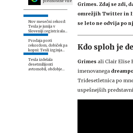
prednostne vire
Grimes. Zdaj se zdi, 
omrežjih Twitter in I
Nov mesečni rekord:
se leto ne odvija po n
Tesla je junija v
Sloveniji registrirala
485 električnih
modelov 3
Prodaja proti
Kdo sploh je de
rekordom, dobiček pa
kopni: Tesli izginja
pomemben vir
zaslužka
Tesla izdelala
Grimes
ali Clair Elise
desetmilijonti
avtomobil, obdobje
imenovanega
dreamp
eksplozivne rasti je
končano
Tridesetletnica po mne
uspešnejših predstavni