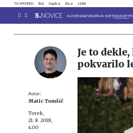
Info in obvestila
Tehnik
TV SPORED
Bizi
Najdi.si
Itis.si
1188
SLOVENIJA
EVROPA IN SVET
DIGISVET
P
Je to dekle
pokvarilo l
Avtor:
Matic Tomšič
Torek,
21. 8. 2018,
4.00