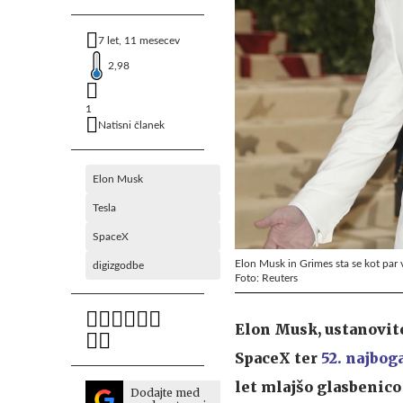
7 let, 11 mesecev
2,98
1
Natisni članek
Elon Musk
Tesla
SpaceX
Elon Musk in Grimes sta se kot par 
digizgodbe
Foto: Reuters
Elon Musk, ustanovite
SpaceX ter
52. najbog
let mlajšo glasbenico
Dodajte med