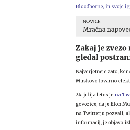
Bloodborne, in svoje i
NOVICE
Mračna napoved:
Zakaj je zvez
gledal postran
Najverjetneje zato, ker
Muskovo tovarno elektri
24. julija letos je
na Twi
govorice, da je Elon Mu
na Twitterju pozvali, a
informacij, je objavo i