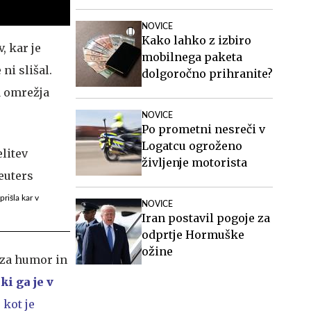
NOVICE
Kako lahko z izbiro
, kar je
mobilnega paketa
ni slišal.
dolgoročno prihranite?
a omrežja
NOVICE
Po prometni nesreči v
Logatcu ogroženo
življenje motorista
rišla kar v
NOVICE
Iran postavil pogoje za
odprtje Hormuške
ožine
 za humor in
,
ki ga je v
,
kot je