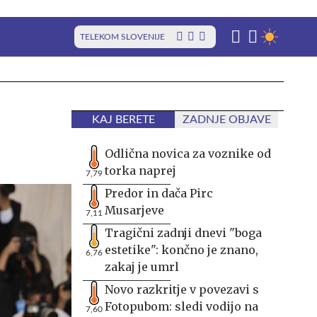
TELEKOM SLOVENIJE
KAJ BERETE
ZADNJE OBJAVE
Odlična novica za voznike od
torka naprej
7,79
Predor in dača Pirc
Musarjeve
7,11
Tragični zadnji dnevi "boga
estetike": končno je znano,
6,76
zakaj je umrl
Novo razkritje v povezavi s
Fotopubom: sledi vodijo na
7,60