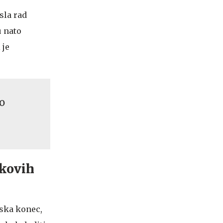
sla rad
u nato
 je
 o
kovih
uska konec,