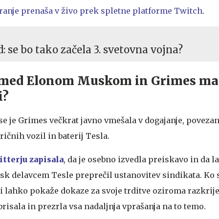
granje prenaša v živo prek spletne platforme Twitch
.
 se bo tako začela 3. svetovna vojna?
o med Elonom Muskom in Grimes ma
i?
 se je Grimes večkrat javno vmešala v dogajanje, povezan
čnih vozil in baterij Tesla.
tterju zapisala
, da je osebno izvedla preiskavo in da 
sk delavcem Tesle preprečil ustanovitev sindikata. Ko s
li lahko pokaže dokaze za svoje trditve oziroma razkrije
zbrisala in prezrla vsa nadaljnja vprašanja na to temo.