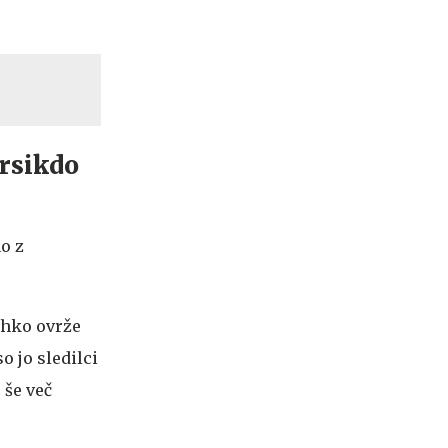
rsikdo
o z
lahko ovrže
o jo sledilci
 še več