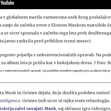
za v globalnem merilu razmeroma ozek krog poslušalcev
 da zanjo do začetka zveze z Elonom Muskom marsikdo še 
a se sicer spoznala v začetku tega leta prek družbeneg
 sta javno razkrila pred približno tremi meseci.
ja v nekonvencionalnih opravah. Na podelitev prestižne nagrade juno za album leta je p
sta Musk in Grimes dejala, da ju družita podoben smisel
nteligenco
. Grimes tudi sicer ni tujka svetu tehnologije
toletja začel osvajati Musk
, saj občasno igra videoigre