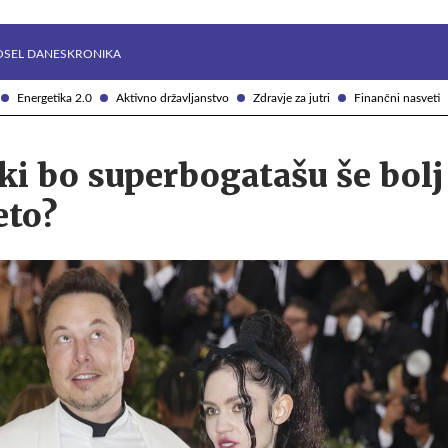
Želite prejemati e-novice?
Uživajmo pametno
OSEL DANES
KRONIKA
Energetika 2.0
Aktivno državljanstvo
Zdravje za jutri
Finančni nasveti
, ki bo superbogatašu še bolj
eto?