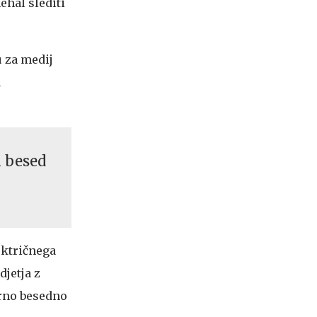
ehal slediti
u za medij
a
h besed
ektričnega
jetja z
erno besedno