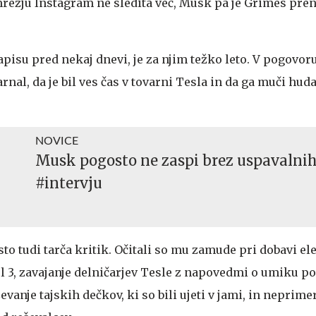
režju Instagram ne sledita več, Musk pa je Grimes pren
apisu pred nekaj dnevi, je za njim težko leto. V pogovor
nal, da je bil ves čas v tovarni Tesla in da ga muči hud
NOVICE
Musk pogosto ne zaspi brez uspavalni
#intervju
to tudi tarča kritik. Očitali so mu zamude pri dobavi el
 3, zavajanje delničarjev Tesle z napovedmi o umiku pod
evanje tajskih dečkov, ki so bili ujeti v jami, in neprim