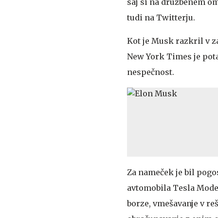
saj si na družbenem om
tudi na Twitterju.
Kot je Musk razkril v z
New York Times je potar
nespečnost.
Za nameček je bil pogos
avtomobila Tesla Model
borze, vmešavanje v reš