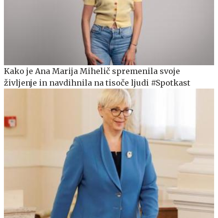
Kako je Ana Marija Mihelič spremenila svoje
življenje in navdihnila na tisoče ljudi #Spotkast