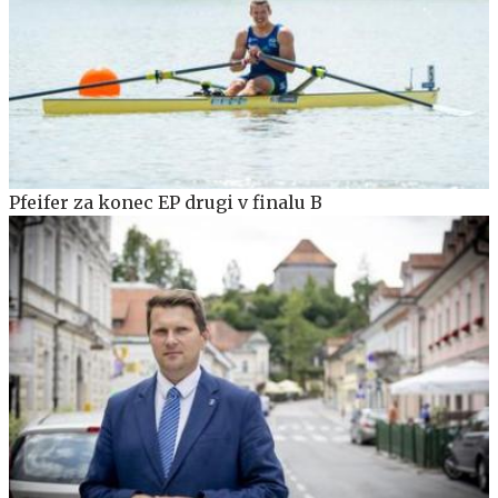
Pfeifer za konec EP drugi v finalu B