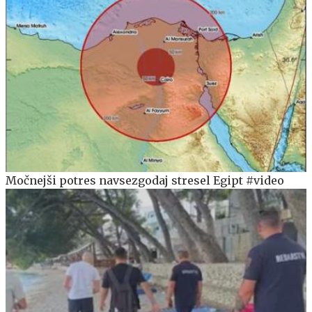
Močnejši potres navsezgodaj stresel Egipt #video