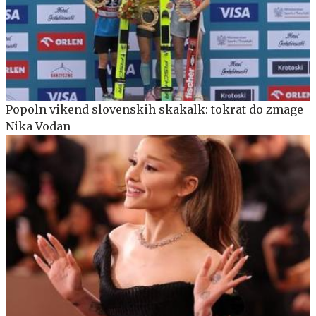
Popoln vikend slovenskih skakalk: tokrat do zmage
Nika Vodan