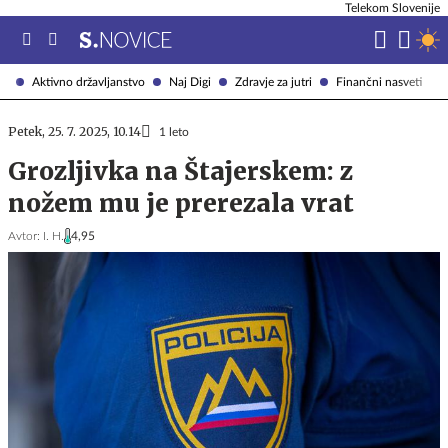
Telekom Slovenije
Aktivno državljanstvo
Naj Digi
Zdravje za jutri
Finančni nasveti
Petek, 25. 7. 2025, 10.14
1 leto
Grozljivka na Štajerskem: z
nožem mu je prerezala vrat
Avtor:
I. H.
4,95