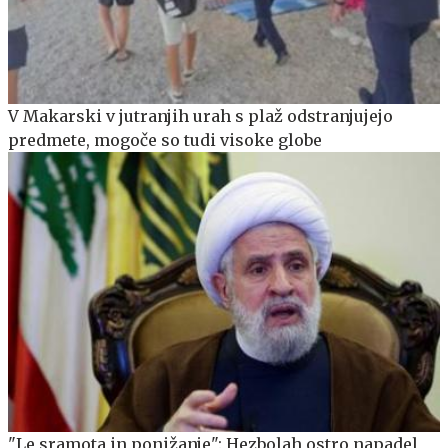
V Makarski v jutranjih urah s plaž odstranjujejo
predmete, mogoče so tudi visoke globe
"Le sramota in ponižanje": Hezbolah ostro napadel