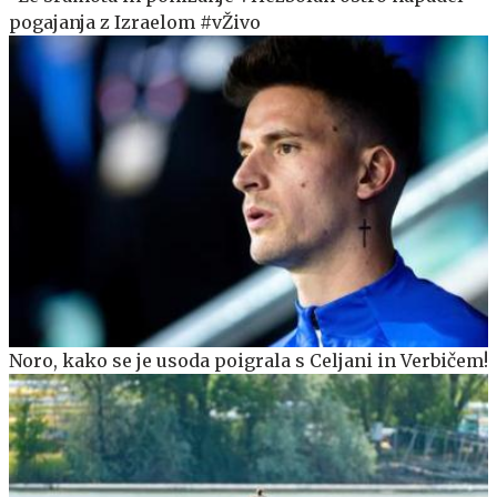
pogajanja z Izraelom #vŽivo
Noro, kako se je usoda poigrala s Celjani in Verbičem!