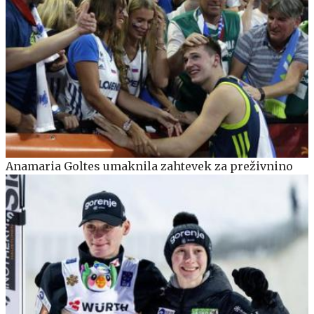
Anamaria Goltes umaknila zahtevek za preživnino