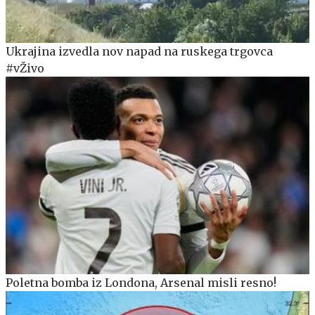
Ukrajina izvedla nov napad na ruskega trgovca
#vŽivo
Poletna bomba iz Londona, Arsenal misli resno!