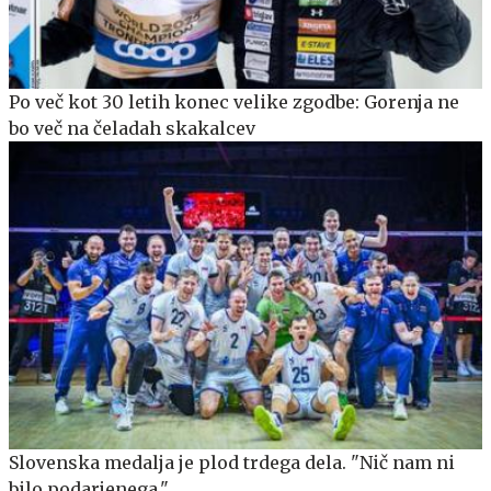
Po več kot 30 letih konec velike zgodbe: Gorenja ne
bo več na čeladah skakalcev
Slovenska medalja je plod trdega dela. "Nič nam ni
bilo podarjenega."