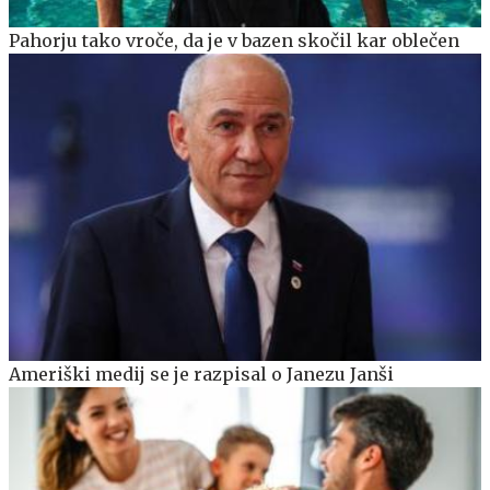
Pahorju tako vroče, da je v bazen skočil kar oblečen
Ameriški medij se je razpisal o Janezu Janši