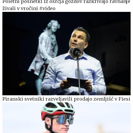
Poletni posnetki iz osrčja gozdov razkrivajo ravnanje
živali v vročini #video
Piranski svetniki razveljavili prodajo zemljišč v Fiesi