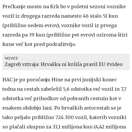
Prečkanje mostu na Krk bo v poletni sezoni voznike
vozil iz drugega razreda namesto 46 stalo 51 kun
(približno sedem evrov), voznike vozil iz prvega
razreda pa 39 kun (približno pet evrov) oziroma štiri
kune več kot pred podražitvijo.
NOVICE
Zagreb vztraja: Hrvaška ni kršila pravil EU #video
HAC je po poročanju Hine na prvi junijski konec
tedna na cestah zabeležil 5,6 odstotka več vozil in 7,7
odstotka več prihodkov od pobranih cestnin kot v
enakem obdobju lani. Po hrvaških avtocestah se je
tako peljalo približno 724.300 vozil, katerih vozniki
so plačali skupno za 33,1 milijona kun (4,42 milijona