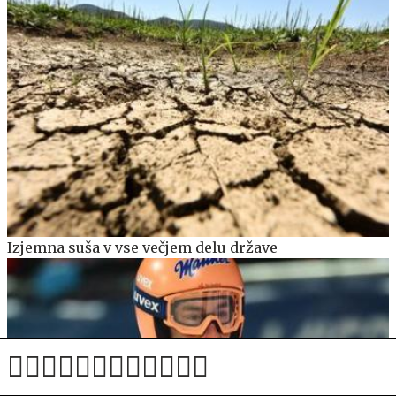
Izjemna suša v vse večjem delu države