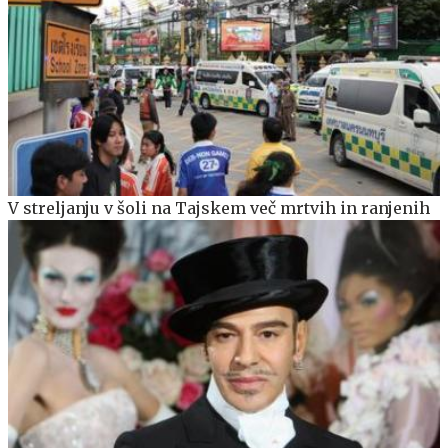
V streljanju v šoli na Tajskem več mrtvih in ranjenih