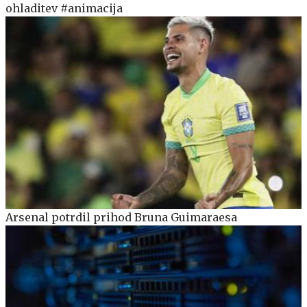
ohladitev #animacija
Arsenal potrdil prihod Bruna Guimaraesa