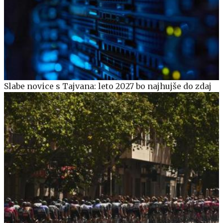
Slabe novice s Tajvana: leto 2027 bo najhujše do zdaj