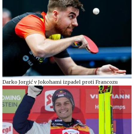
Darko Jorgić v Jokohami izpadel proti Francozu