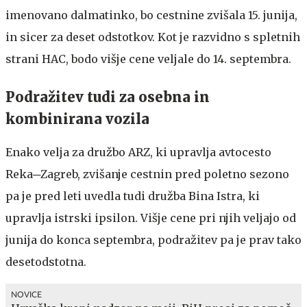
imenovano dalmatinko, bo cestnine zvišala 15. junija,
in sicer za deset odstotkov. Kot je razvidno s spletnih
strani HAC, bodo višje cene veljale do 14. septembra.
Podražitev tudi za osebna in
kombinirana vozila
Enako velja za družbo ARZ, ki upravlja avtocesto
Reka─Zagreb, zvišanje cestnin pred poletno sezono
pa je pred leti uvedla tudi družba Bina Istra, ki
upravlja istrski ipsilon. Višje cene pri njih veljajo od
junija do konca septembra, podražitev pa je prav tako
desetodstotna.
NOVICE