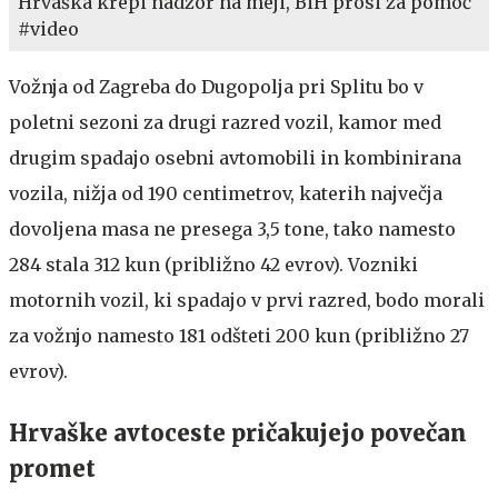
Hrvaška krepi nadzor na meji, BiH prosi za pomoč
#video
Vožnja od Zagreba do Dugopolja pri Splitu bo v
poletni sezoni za drugi razred vozil, kamor med
drugim spadajo osebni avtomobili in kombinirana
vozila, nižja od 190 centimetrov, katerih največja
dovoljena masa ne presega 3,5 tone, tako namesto
284 stala 312 kun (približno 42 evrov). Vozniki
motornih vozil, ki spadajo v prvi razred, bodo morali
za vožnjo namesto 181 odšteti 200 kun (približno 27
evrov).
Hrvaške avtoceste pričakujejo povečan
promet