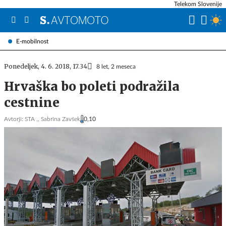
Telekom Slovenije
E-mobilnost
Ponedeljek, 4. 6. 2018, 17.34
8 let, 2 meseca
Hrvaška bo poleti podražila
cestnine
Avtorji:
STA ,,
Sabrina Zavšek
0,10