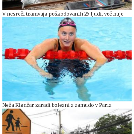
V nesreči tramvaja poškodovanih 25 ljudi, več huje
Neža Klančar zaradi bolezni z zamudo v Pariz