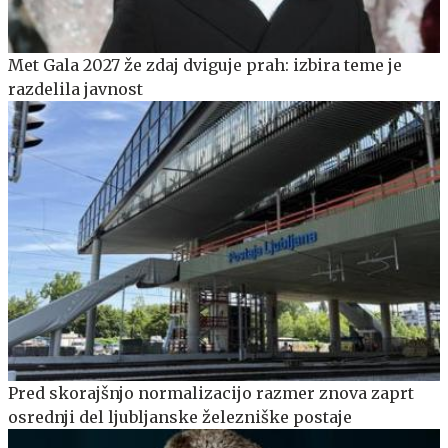
Met Gala 2027 že zdaj dviguje prah: izbira teme je
razdelila javnost
Pred skorajšnjo normalizacijo razmer znova zaprt
osrednji del ljubljanske železniške postaje