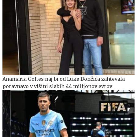
Anamaria Goltes naj bi od Luke Dončića zahtevala
poravnavo v višini slabih 44 milijonov evrov