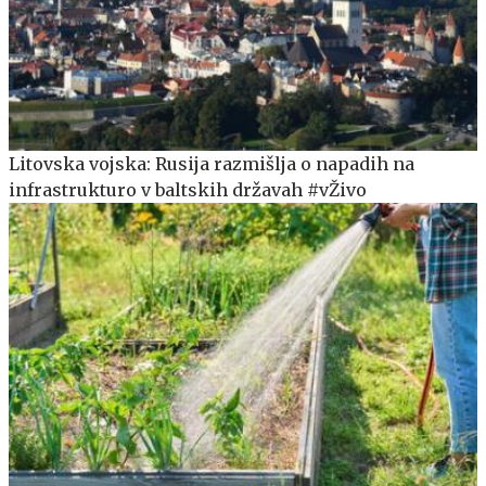
Litovska vojska: Rusija razmišlja o napadih na
infrastrukturo v baltskih državah #vŽivo