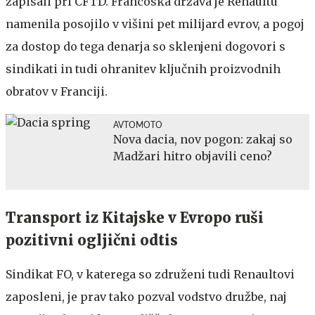
zapisali pri CFTD. Francoska država je Renaultu
namenila posojilo v višini pet milijard evrov, a pogoj
za dostop do tega denarja so sklenjeni dogovori s
sindikati in tudi ohranitev ključnih proizvodnih
obratov v Franciji.
AVTOMOTO
Nova dacia, nov pogon: zakaj so
Madžari hitro objavili ceno?
Transport iz Kitajske v Evropo ruši
pozitivni ogljični odtis
Sindikat FO, v katerega so združeni tudi Renaultovi
zaposleni, je prav tako pozval vodstvo družbe, naj