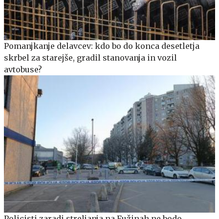
Pomanjkanje delavcev: kdo bo do konca desetletja
skrbel za starejše, gradil stanovanja in vozil
avtobuse?
Policisti zaradi streljanja na Fužinah ne bodo