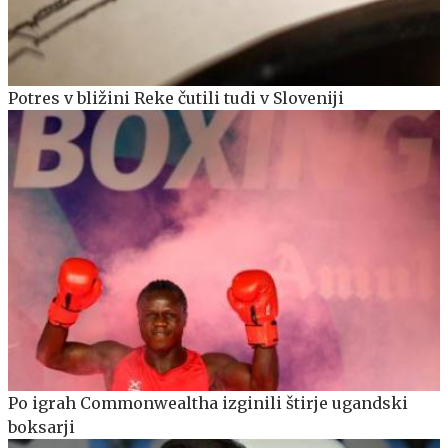
Potres v bližini Reke čutili tudi v Sloveniji
Po igrah Commonwealtha izginili štirje ugandski
boksarji