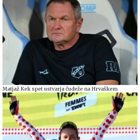
Matjaž Kek spet ustvarja čudeže na Hrvaškem