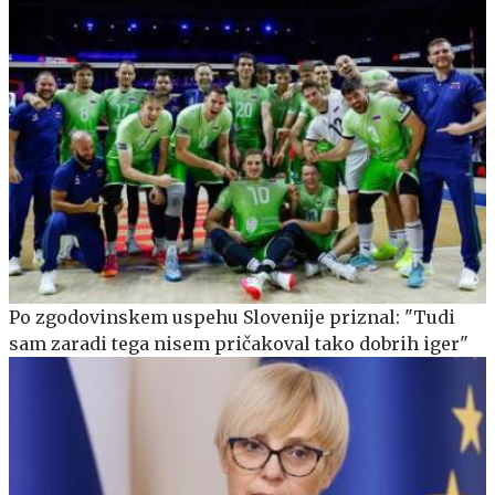
Po zgodovinskem uspehu Slovenije priznal: "Tudi
sam zaradi tega nisem pričakoval tako dobrih iger"