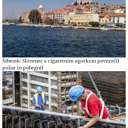
Šibenik: Slovenec s cigaretnim ogorkom povzročil
požar in pobegnil