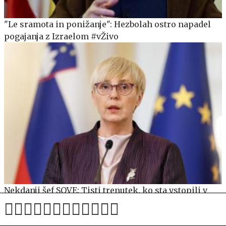
"Le sramota in ponižanje": Hezbolah ostro napadel
pogajanja z Izraelom #vŽivo
Nekdanji šef SOVE: Tisti trenutek, ko sta vstopili v
vozilo varovane osebe, sta postali javni osebi