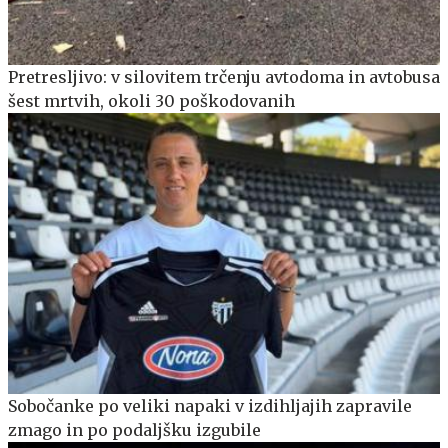
Pretresljivo: v silovitem trčenju avtodoma in avtobusa
šest mrtvih, okoli 30 poškodovanih
Sobočanke po veliki napaki v izdihljajih zapravile
zmago in po podaljšku izgubile