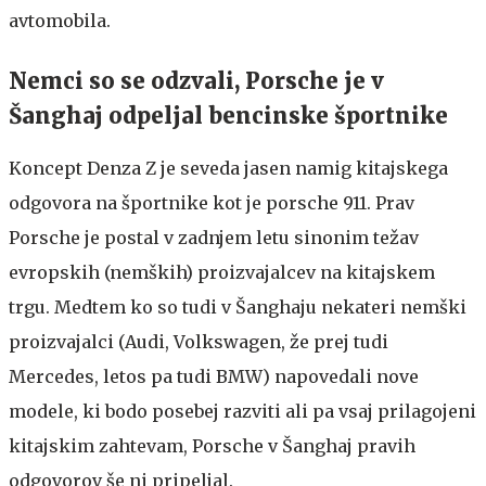
avtomobila.
Nemci so se odzvali, Porsche je v
Šanghaj odpeljal bencinske športnike
Koncept Denza Z je seveda jasen namig kitajskega
odgovora na športnike kot je porsche 911. Prav
Porsche je postal v zadnjem letu sinonim težav
evropskih (nemških) proizvajalcev na kitajskem
trgu. Medtem ko so tudi v Šanghaju nekateri nemški
proizvajalci (Audi, Volkswagen, že prej tudi
Mercedes, letos pa tudi BMW) napovedali nove
modele, ki bodo posebej razviti ali pa vsaj prilagojeni
kitajskim zahtevam, Porsche v Šanghaj pravih
odgovorov še ni pripeljal.