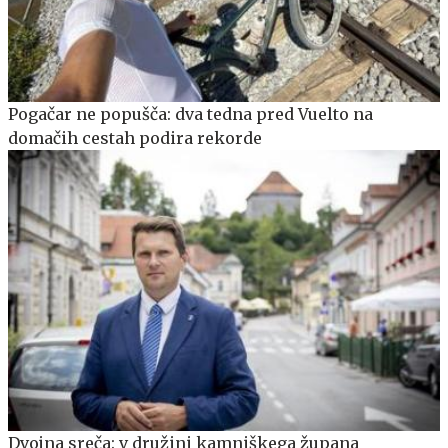
Pogačar ne popušča: dva tedna pred Vuelto na
domačih cestah podira rekorde
Dvojna sreča: v družini kamniškega župana