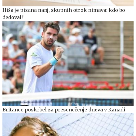
Hiša je pisana nanj, skupnih otrok nimava: kdo bo
dedoval?
Britanec poskrbel za presenečenje dneva v Kanadi