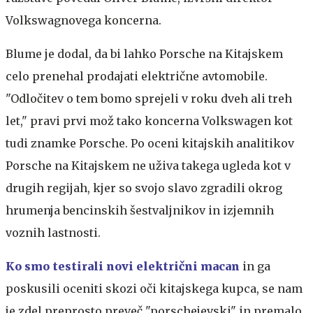
Volkswagnovega koncerna.
Blume je dodal, da bi lahko Porsche na Kitajskem
celo prenehal prodajati električne avtomobile.
"Odločitev o tem bomo sprejeli v roku dveh ali treh
let," pravi prvi mož tako koncerna Volkswagen kot
tudi znamke Porsche. Po oceni kitajskih analitikov
Porsche na Kitajskem ne uživa takega ugleda kot v
drugih regijah, kjer so svojo slavo zgradili okrog
hrumenja bencinskih šestvaljnikov in izjemnih
voznih lastnosti.
Ko smo testirali novi električni macan
in ga
poskusili oceniti skozi oči kitajskega kupca, se nam
je zdel preprosto preveč "porschejevski" in premalo