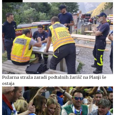
Požarna straža zaradi podtalnih žarišč na Planji še
ostaja