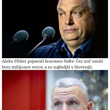
Aleks Pihler pojasnil fenomen Nafte. Čez noč ostali
brez milijonov evrov, a so najboljši v Sloveniji.