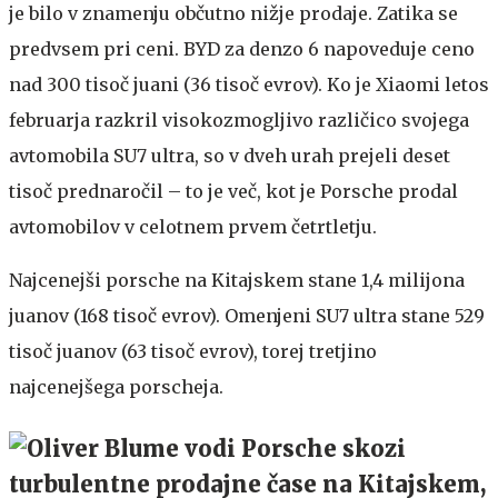
je bilo v znamenju občutno nižje prodaje. Zatika se
predvsem pri ceni. BYD za denzo 6 napoveduje ceno
nad 300 tisoč juani (36 tisoč evrov). Ko je Xiaomi letos
februarja razkril visokozmogljivo različico svojega
avtomobila SU7 ultra, so v dveh urah prejeli deset
tisoč prednaročil – to je več, kot je Porsche prodal
avtomobilov v celotnem prvem četrtletju.
Najcenejši porsche na Kitajskem stane 1,4 milijona
juanov (168 tisoč evrov). Omenjeni SU7 ultra stane 529
tisoč juanov (63 tisoč evrov), torej tretjino
najcenejšega porscheja.