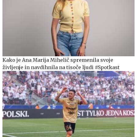
Kako je Ana Marija Mihelič spremenila svoje
življenje in navdihnila na tisoče ljudi #Spotkast