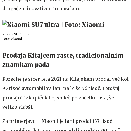
drugačen, inovativen in poseben.
Xiaomi SU7 ultra
Foto: Xiaomi
Prodaja Kitajcem raste, tradicionalnim
znamkam pada
Porsche je sicer leta 2021 na Kitajskem prodal več kot
95 tisoč avtomobilov, lani pa le še 56 tisoč. Letošnji
prodajni izkupiček bo, sodeč po začetku leta, še
veliko slabši.
Za primerjavo – Xiaomi je lani prodal 137 tisoč
avtomobilov, letos so napovedali prodajo 310 tisoč