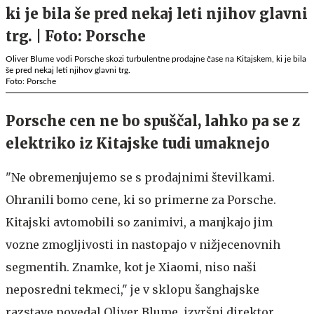
Oliver Blume vodi Porsche skozi turbulentne prodajne čase na Kitajskem, ki je bila
še pred nekaj leti njihov glavni trg.
Foto: Porsche
Porsche cen ne bo spuščal, lahko pa se z
elektriko iz Kitajske tudi umaknejo
"Ne obremenjujemo se s prodajnimi številkami.
Ohranili bomo cene, ki so primerne za Porsche.
Kitajski avtomobili so zanimivi, a manjkajo jim
vozne zmogljivosti in nastopajo v nižjecenovnih
segmentih. Znamke, kot je Xiaomi, niso naši
neposredni tekmeci," je v sklopu šanghajske
razstave povedal Oliver Blume, izvršni direktor