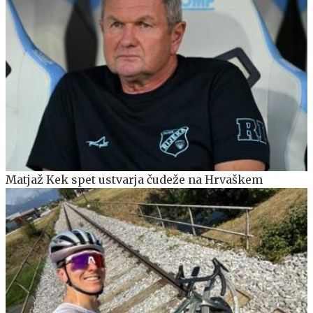
Matjaž Kek spet ustvarja čudeže na Hrvaškem