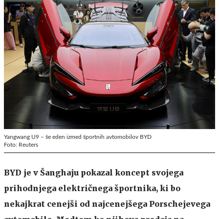
Yangwang U9 – še eden izmed športnih avtomobilov BYD
Foto: Reuters
BYD je v Šanghaju pokazal koncept svojega
prihodnjega električnega športnika, ki bo
nekajkrat cenejši od najcenejšega Porschejevega