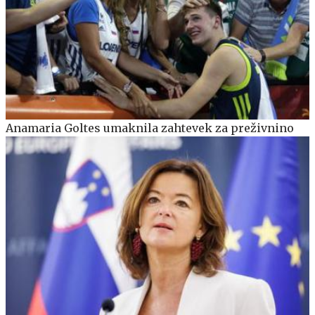
Anamaria Goltes umaknila zahtevek za preživnino