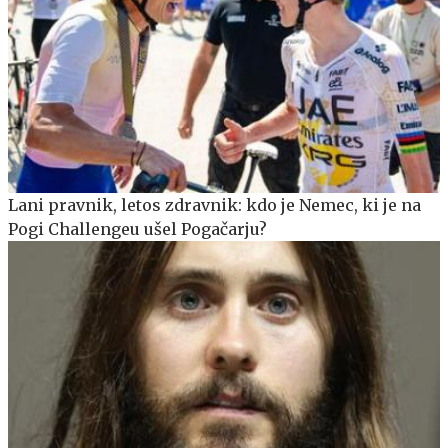
Lani pravnik, letos zdravnik: kdo je Nemec, ki je na
Pogi Challengeu ušel Pogačarju?