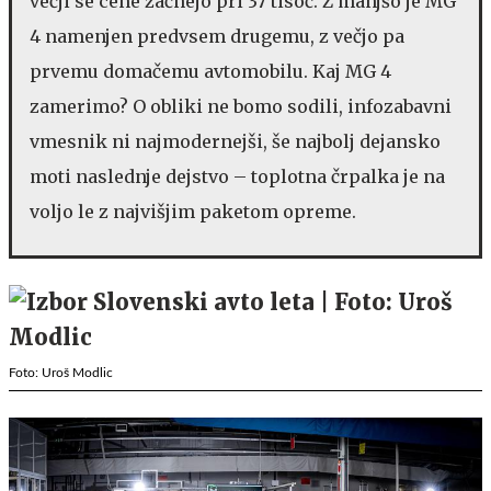
večji se cene začnejo pri 37 tisoč. Z manjšo je MG
4 namenjen predvsem drugemu, z večjo pa
prvemu domačemu avtomobilu. Kaj MG 4
zamerimo? O obliki ne bomo sodili, infozabavni
vmesnik ni najmodernejši, še najbolj dejansko
moti naslednje dejstvo – toplotna črpalka je na
voljo le z najvišjim paketom opreme.
Foto: Uroš Modlic