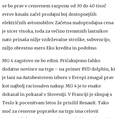
se bo prav v cenovnem razponu od 30 do 40 tisoč
evrov kmalu začel prodajni boj dostopnejših
električnih avtomobilov. Začetna maloprodajna cena
je sicer visoka, toda za večino trenutnih lastnikov
nato prinaša nižje vzdrževalne stroške, subvencijo,
nižjo obrestno mero Eko kredita in podobno.
MG 4 zagotovo ne bo edini. Pričakujemo lahko
dodatne novince na trgu – na primer BYD dolphin, ki
je lani na Autobestovem izboru v Evropi zmagal prav
kot najbolj racionalen nakup. MG 4 je to enako
dokazal in pokazal v Sloveniji. V Franciji je skupaj s
Teslo k pocenitvam letos že prisilil Renault. Tako
moč za cenovne popravke na trgu ima celovit