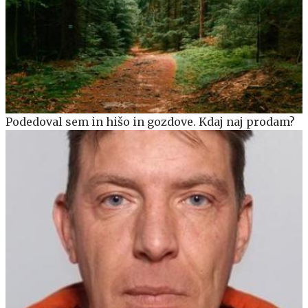
Podedoval sem in hišo in gozdove. Kdaj naj prodam?