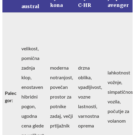
kona
C-HR
avenger
austral
velikost,
pomična
zadnja
moderna
drzna
lahkotnost
klop,
notranjost,
oblika,
vožnje,
enostaven
povečan
vpadljivost,
simpatičnost
Palec
hibridni
prostor za
vozne
gor:
vozila,
pogon,
potnike
lastnosti,
počutje za
ugodna
zadaj, večji
varnostna
volanom
cena glede
prtljažnik
oprema