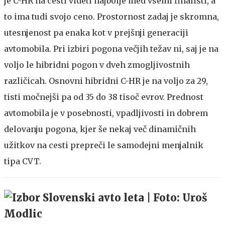
je C-HR na cesti videti najbolje med vsemi finalisti, a
to ima tudi svojo ceno. Prostornost zadaj je skromna,
utesnjenost pa enaka kot v prejšnji generaciji
avtomobila. Pri izbiri pogona večjih težav ni, saj je na
voljo le hibridni pogon v dveh zmogljivostnih
različicah. Osnovni hibridni C-HR je na voljo za 29,
tisti močnejši pa od 35 do 38 tisoč evrov. Prednost
avtomobila je v posebnosti, vpadljivosti in dobrem
delovanju pogona, kjer še nekaj več dinamičnih
užitkov na cesti prepreči le samodejni menjalnik
tipa CVT.