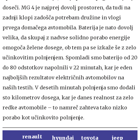
doseči. MG 4 je najprej dovolj prostoren, da tudi na
zadnji klopi zadošča potrebam družine in vlogi
prvega domačega avtomobila. Baterija je nato dovolj
velika, da skupaj z nadvse solidno porabo energije
omogoča želene dosege, ob tem pa se izkaže še z zelo
učinkovitim polnjenjem. Spomladi smo baterijo od 20
do 80 odstotkov napolnili v 22 minutah, kar je eden
najboljših rezultatov električnih avtomobilov na
naših testih. V desetih minutah polnjenja smo dodali
sto kilometrov dosega, kar je danes realnost za zelo
redke avtomobile – to namreč zahteva tako nizko
porabo kot učinkovito polnjenje.
renault
hyundai
toyota
jeep