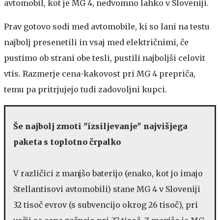
avtomobil, kot je MG 4, nedvomno lahko v Sloveniji.
Prav gotovo sodi med avtomobile, ki so lani na testu
najbolj presenetili in vsaj med električnimi, če
pustimo ob strani obe tesli, pustili najboljši celovit
vtis. Razmerje cena-kakovost pri MG 4 prepriča,
temu pa pritrjujejo tudi zadovoljni kupci.
Še najbolj zmoti "izsiljevanje" najvišjega
paketa s toplotno črpalko
V različici z manjšo baterijo (enako, kot jo imajo
Stellantisovi avtomobili) stane MG 4 v Sloveniji
32 tisoč evrov (s subvencijo okrog 26 tisoč), pri