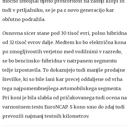
močno izboljšal njeno prostornost na zadnji klopi in
tudi v prtljažniku, se je pa z novo generacijo kar
občutno podražila.
Osnovna sicer stane pod 30 tisoč evri, polno hibridna
od 32 tisoč evrov dalje. Medtem ko bo električna kona
po zmogljivostih verjetno med vodilnimi v razredu,
se bo bencinsko-hibridna v natrpanem segmentu
težje izpostavila. To dokazujejo tudi manjše prodajne
številke, ki so bile lani kar precej oddaljene od vrha
tega najpomembnejšega avtomobilskega segmenta.
Pri koni je bila slabša od pričakovanega tudi ocena na
varnostnem testu EuroNCAP. S kono smo do zdaj tudi
prevozili najmanj testnih kilometrov.