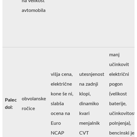
na velikost
avtomobila
manj
učinkovit
višja cena,
utesnjenost
električni
električne
na zadnji
pogon
kone še ni,
klopi,
(velikost
obvolanske
Palec
slabša
dinamiko
baterije,
dol:
ročice
ocena na
kvari
učinkovitost
Euro
menjalnik
polnjenja),
NCAP
CVT
bencinski je