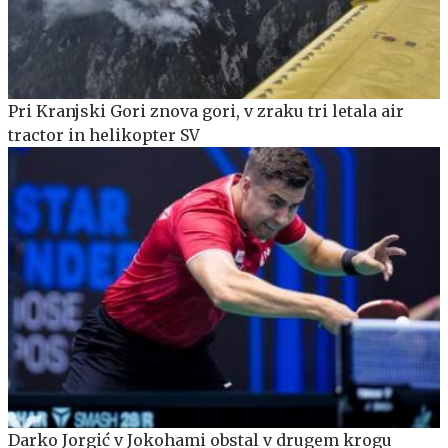
Pri Kranjski Gori znova gori, v zraku tri letala air
tractor in helikopter SV
Darko Jorgić v Jokohami obstal v drugem krogu