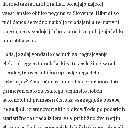
da med takratnimi finalisti ponujajo najbolj
vsestransko obliko pogona za Slovence. Hibridi so
tudi danes še vedno najbolje prodajani alternativni
pogon, navsezadnje jih brez omejitve polnjenja lahko
uporablja vsak.
Toda, je zdaj vendarle čas tudi za nagrajevanje
električnega avtomobila, ki si to zasluži ne zaradi
trendov, temveč odlično opravljenega dela
inženirjev? Električni avtomobil sicer ne more biti
primeren čisto za vsakega (dejansko noben
avtomobil ni primeren čisto za vsakega), še posebej
ne za ljudi iz stanovanjskih blokov. Toda po podatkih
statističnega urada iz leta 2019 približno dve tretjini
Slovencev živi v stanovanjskih hišah (samostojne ali