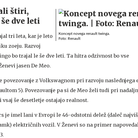
li štiri,
še dve leti
Koncept novega renault twinga.
al tri leta, kar je leto
Foto: Renault
ku zoeju. Razvoj
go bo trajal le še dve leti. Ta hitra odzivnost bo vse
 Ženevi jasen De Meo.
je povezovanje z Volkswagnom pri razvoju naslednjega 
ultom 5). Povezovanje pa si de Meo želi tudi pri nadalj
vsaj še desetletje ostajajo realnost.
 je imel lani v Evropi le 46-odstotni delež (daleč najviš
mk) električnih vozil. V Ženevi so na primer napoveda
3.