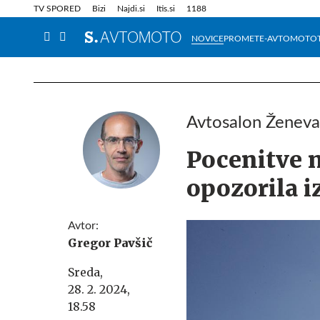
Info in obvestila
Tehnik
TV SPORED
Bizi
Najdi.si
Itis.si
1188
NOVICE
PROMET
E-AVTOMOTO
Avtosalon Ženev
Pocenitve n
opozorila i
Avtor:
Gregor Pavšič
Sreda,
28. 2. 2024,
18.58