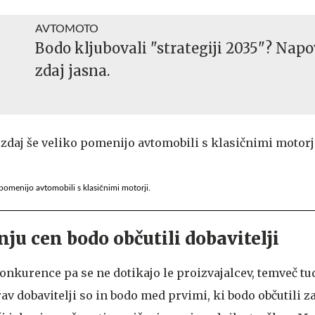
AVTOMOTO
Bodo kljubovali "strategiji 2035"? Napo
zdaj jasna.
pomenijo avtomobili s klasičnimi motorji.
ju cen bodo občutili dobavitelji
konkurence pa se ne dotikajo le proizvajalcev, temveč tu
rav dobavitelji so in bodo med prvimi, ki bodo občutili z