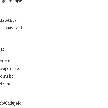
noge manjše
odstotkov
 Dobavitelji
ge
čene na
vajalci se
ncinsko-
rirano
 obvladujejo