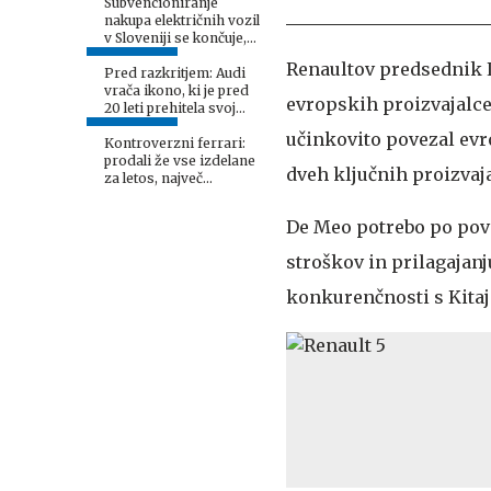
Subvencioniranje
nakupa električnih vozil
v Sloveniji se končuje,
kaj sledi?
Renaultov predsednik L
Pred razkritjem: Audi
vrača ikono, ki je pred
evropskih proizvajalcev
20 leti prehitela svoj
čas
učinkovito povezal evr
Kontroverzni ferrari:
prodali že vse izdelane
dveh ključnih proizvaja
za letos, največ
zanimanja med Kitajci
De Meo potrebo po pove
stroškov in prilagajanj
konkurenčnosti s Kitaj