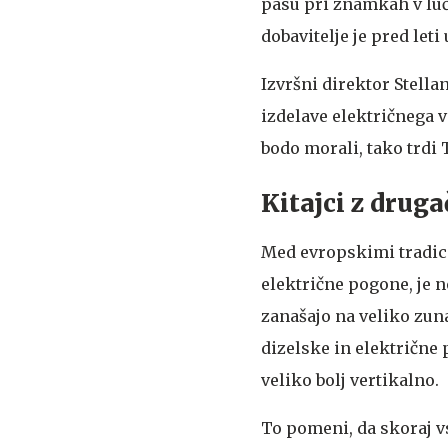
pasu pri znamkah v luč
dobavitelje je pred leti
Izvršni direktor Stella
izdelave električnega 
bodo morali, tako trdi 
Kitajci z drug
Med evropskimi tradici
električne pogone, je 
zanašajo na veliko zun
dizelske in električne
veliko bolj vertikalno.
To pomeni, da skoraj vs