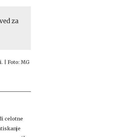
most #video
ved za
di celotne
atiskanje