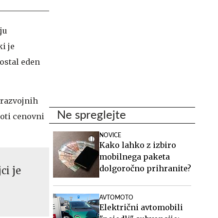
ju
i je
ostal eden
 razvojnih
Ne spreglejte
roti cenovni
NOVICE
Kako lahko z izbiro
mobilnega paketa
dolgoročno prihranite?
ci je
AVTOMOTO
Električni avtomobili