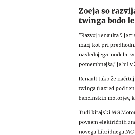
Zoeja so razvija
twinga bodo le 
"Razvoj renaulta 5 je traj
manj kot pri predhodni
naslednjega modela twin
pomembnejša," je bil v
Renault tako že načrtu
twinga (razred pod rena
bencinskih motorjev, ki 
Tudi kitajski MG Motors
povsem električnih zna
novega hibridnega MG 