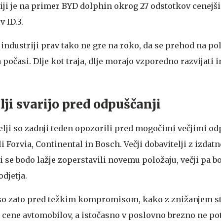
niji je na primer BYD dolphin okrog 27 odstotkov cenejši
 ID.3.
industriji prav tako ne gre na roko, da se prehod na po
 počasi. Dlje kot traja, dlje morajo vzporedno razvijati i
lji svarijo pred odpuščanji
elji so zadnji teden opozorili pred mogočimi večjimi od
i Forvia, Continental in Bosch. Večji dobavitelji z izdat
se bodo lažje zoperstavili novemu položaju, večji pa bo
djetja.
so zato pred težkim kompromisom, kako z znižanjem s
cene avtomobilov, a istočasno v poslovno brezno ne pot