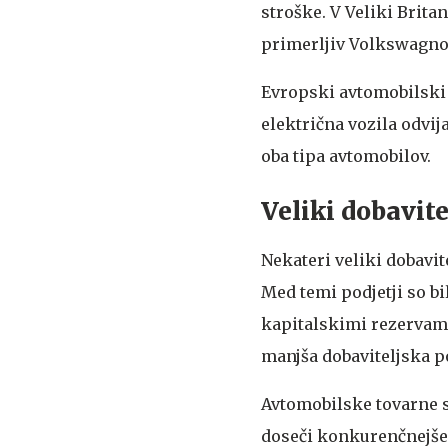
stroške. V Veliki Brita
primerljiv Volkswagnov
Evropski avtomobilski 
električna vozila odvija
oba tipa avtomobilov.
Veliki dobavite
Nekateri veliki dobavit
Med temi podjetji so bil
kapitalskimi rezervami 
manjša dobaviteljska po
Avtomobilske tovarne 
doseči konkurenčnejše 