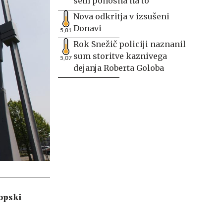
sem ponosna na to
Nova odkritja v izsušeni
Donavi
5,81
Rok Snežič policiji naznanil
sum storitve kaznivega
5,07
dejanja Roberta Goloba
opski