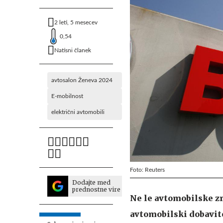
2 leti, 5 mesecev
0,54
Natisni članek
avtosalon Ženeva 2024
E-mobilnost
električni avtomobili
Foto: Reuters
Dodajte med
prednostne vire
Ne le avtomobilske zn
avtomobilski dobavite