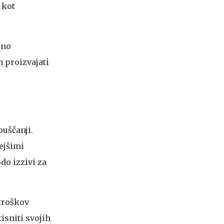
 kot
lno
n proizvajati
puščanji.
nejšimi
do izzivi za
troškov
isniti svojih