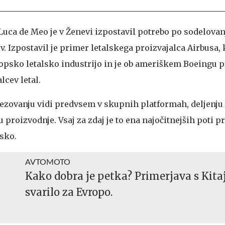
uca de Meo je v Ženevi izpostavil potrebo po sodelovan
. Izpostavil je primer letalskega proizvajalca Airbusa, k
opsko letalsko industrijo in je ob ameriškem Boeingu p
lcev letal.
zovanju vidi predvsem v skupnih platformah, deljenju
u proizvodnje. Vsaj za zdaj je to ena najočitnejših poti p
sko.
AVTOMOTO
Kako dobra je petka? Primerjava s Kitaj
svarilo za Evropo.