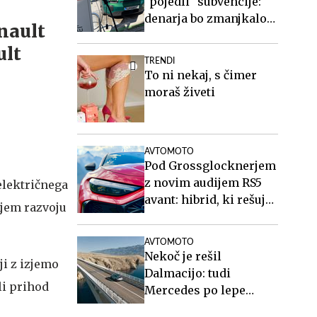
"pojedli" subvencije:
denarja bo zmanjkalo
že ta mesec
TRENDI
To ni nekaj, s čimer
moraš živeti
AVTOMOTO
Pod Grossglocknerjem
z novim audijem RS5
električnega
avant: hibrid, ki rešuje
njem razvoju
športne karavane
AVTOMOTO
Nekoč je rešil
ji z izjemo
Dalmacijo: tudi
li prihod
Mercedes po lepe
posnetke na Paški