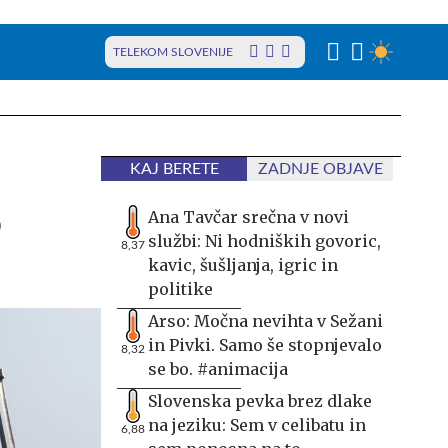
TELEKOM SLOVENIJE
KAJ BERETE
ZADNJE OBJAVE
o
Ana Tavčar srečna v novi
službi: Ni hodniških govoric,
8,37
kavic, šušljanja, igric in
politike
Arso: Močna nevihta v Sežani
in Pivki. Samo še stopnjevalo
8,32
se bo. #animacija
Slovenska pevka brez dlake
na jeziku: Sem v celibatu in
6,88