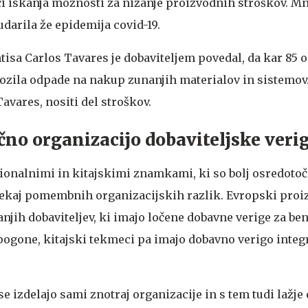
i iskanja možnosti za nižanje proizvodnih stroškov. M
 udarila že epidemija covid-19.
ntisa Carlos Tavares je dobaviteljem povedal, da kar 85 
vozila odpade na nakup zunanjih materialov in sistemov.
Tavares, nositi del stroškov.
ačno organizacijo dobaviteljske veri
onalnimi in kitajskimi znamkami, ki so bolj osredoto
nekaj pomembnih organizacijskih razlik. Evropski proiz
anjih dobaviteljev, ki imajo ločene dobavne verige za be
 pogone, kitajski tekmeci pa imajo dobavno verigo integ
e izdelajo sami znotraj organizacije in s tem tudi lažje