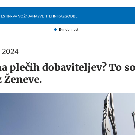
Želite prejemati e-novice?
Uživajmo pametno
TESTI
PRVA VOŽNJA
NASVETI
TEHNIKA
ZGODBE
E-mobilnost
a 2024
a plečih dobaviteljev? To s
z Ženeve.