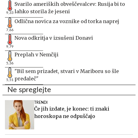
Svarilo ameriških obveščevalcev: Rusija bi to
lahko storila že jeseni
9,33
Odlična novica za voznike od torka naprej
7,66
Nova odkritja v izsušeni Donavi
9,79
Preplah v Nemčiji
5,36
"Bil sem prizadet, stvari v Mariboru so šle
predaleč"
5,51
Ne spreglejte
TRENDI
Če jih izdate, je konec: ti znaki
horoskopa ne odpuščajo