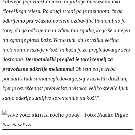
katerega pojavnost narašča najhitreje med vsemi raki
človeškega telesa. Po drugi strani pa je melanom, če ga
odkrijemo pravočasno, povsem ozdravljiv! Pomembno je
torej, da ga odkrijemo in zdravimo zgodaj, ko je še omejen
na zgornje plasti kože. Vemo tudi, da se velika večina
melanomov razvije v koži in koža je za pregledovanje zelo
dostopna.
Dermatološki pregled je torej temelj za
pravočasno odkritje melanoma!
Ob tem pa je treba
poudariti tudi samopregledovanje, saj v razvitih družbah,
kjer je osveščenost prebivalstva visoka, veliko število ljudi
samo odkrije sumljivo spremembo na koži."
Foto: Marko Pigac