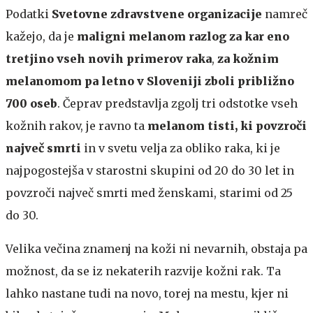
Podatki
Svetovne zdravstvene organizacije
namreč
kažejo, da je
maligni melanom razlog za kar eno
tretjino vseh novih primerov raka
,
za kožnim
melanomom pa letno v Sloveniji zboli približno
700 oseb
. Čeprav predstavlja zgolj tri odstotke vseh
kožnih rakov, je ravno ta
melanom tisti, ki povzroči
največ smrti
in v svetu velja za obliko raka, ki je
najpogostejša v starostni skupini od 20 do 30 let in
povzroči največ smrti med ženskami, starimi od 25
do 30.
Velika večina znamenj na koži ni nevarnih, obstaja pa
možnost, da se iz nekaterih razvije kožni rak. Ta
lahko nastane tudi na novo, torej na mestu, kjer ni