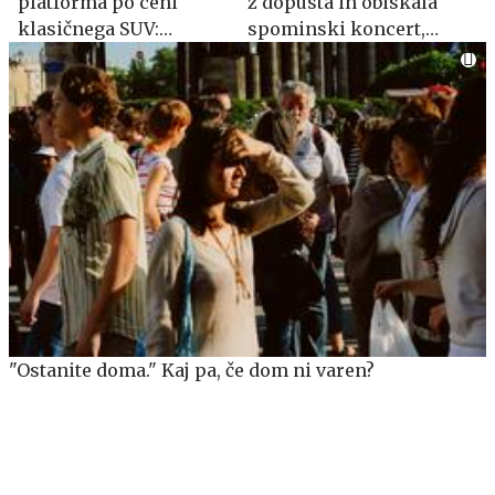
platforma po ceni
z dopusta in obiskala
klasičnega SUV:
spominski koncert,
spoznajte MG S5 EV
posvečen Oliverju
Dragojeviću
"Ostanite doma." Kaj pa, če dom ni varen?