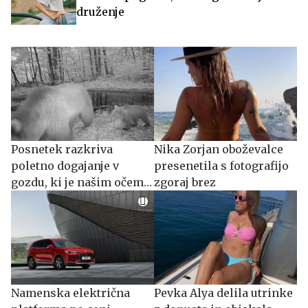
druženje
Posnetek razkriva
Nika Zorjan oboževalce
poletno dogajanje v
presenetila s fotografijo
gozdu, ki je našim očem
zgoraj brez
običajno skrito #video
Namenska električna
Pevka Alya delila utrinke