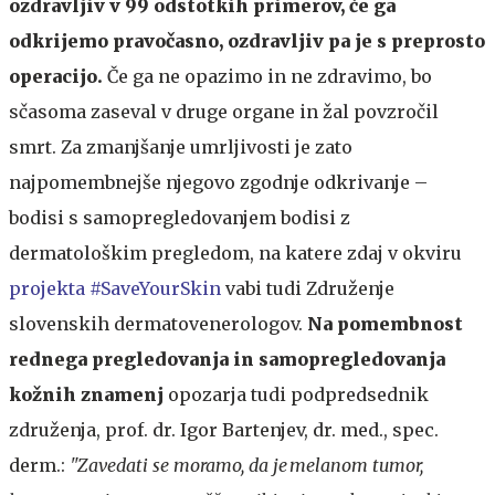
ozdravljiv v 99 odstotkih primerov, če ga
odkrijemo pravočasno, ozdravljiv pa je s preprosto
operacijo.
Če ga ne opazimo in ne zdravimo, bo
sčasoma zaseval v druge organe in žal povzročil
smrt. Za zmanjšanje umrljivosti je zato
najpomembnejše njegovo zgodnje odkrivanje –
bodisi s samopregledovanjem bodisi z
dermatološkim pregledom, na katere zdaj v okviru
projekta #SaveYourSkin
vabi tudi Združenje
slovenskih dermatovenerologov.
Na pomembnost
rednega pregledovanja in samopregledovanja
kožnih znamenj
opozarja tudi
podpredsednik
združenja, prof. dr. Igor Bartenjev, dr. med., spec.
derm.:
"Zavedati se moramo, da je melanom tumor,