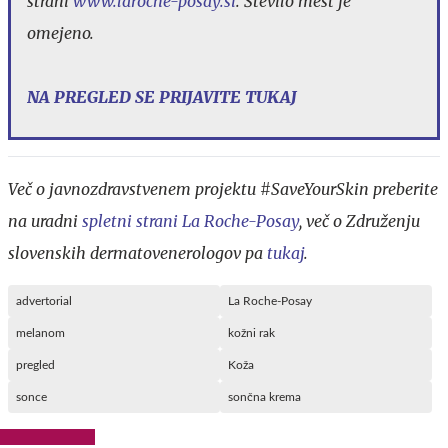
strani
www.laroche-posay.si
. Število mest je
omejeno.
NA PREGLED SE PRIJAVITE TUKAJ
Več o javnozdravstvenem projektu #SaveYourSkin preberite
na uradni
spletni strani La Roche-Posay
, več o Združenju
slovenskih dermatovenerologov pa
tukaj
.
advertorial
La Roche-Posay
melanom
kožni rak
pregled
Koža
sonce
sončna krema