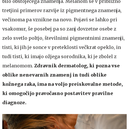
bilo obstoječega znamenja. Melanom se v približno
tretjini primerov razvije iz pigmentnega znamenja,
večinoma pa vznikne na novo. Pojavi se lahko pri
vsakomur, še posebej pa so zanj dovzetne osebe z
zelo svetlo poltjo, številnimi pigmentnimi znamenji,
tisti, ki jih je sonce v preteklosti večkrat opeklo, in
tudi tisti, ki imajo ožjega sorodnika, ki je zbolel z
melanomom.
Zdravnik
dermatolog, ki pozna vse
oblike nenevarnih znamenj in tudi oblike
kožnega raka, ima na voljo preiskovalne metode,
ki omogočijo pravočasno postavitev pravilne
diagnoze.