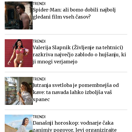
TRENDI
Spider-Man: ali bomo dobili najbolj
gledani film vseh časov?
TRENDI
Valerija Slapnik (Življenje na tehtnici)
razkriva največjo zablodo o hujšanju, ki
ji mnogi verjamejo
TRENDI
Jutranja svetloba je pomembnejša od
kave: ta navada lahko izboljša vaš
spanec
TRENDI
Današnji horoskop: vodnarje čaka
zanimiv pogovor, levi organizirajte