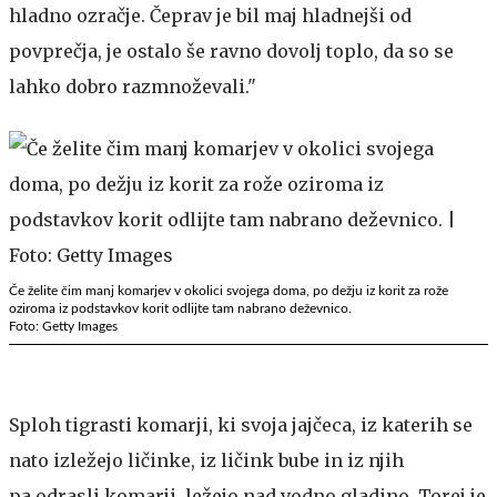
hladno ozračje. Čeprav je bil maj hladnejši od
povprečja, je ostalo še ravno dovolj toplo, da so se
lahko dobro razmnoževali."
Če želite čim manj komarjev v okolici svojega doma, po dežju iz korit za rože
oziroma iz podstavkov korit odlijte tam nabrano deževnico.
Foto: Getty Images
Sploh tigrasti komarji, ki svoja jajčeca, iz katerih se
nato izležejo ličinke, iz ličink bube in iz njih
pa odrasli komarji, ležejo nad vodno gladino. Torej je