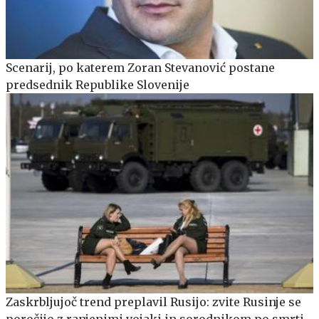
Scenarij, po katerem Zoran Stevanović postane
predsednik Republike Slovenije
Zaskrbljujoč trend preplavil Rusijo: zvite Rusinje se
poročijo z ranjenimi vojaki in sorodnikom po smrti