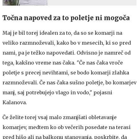
Točna napoved za to poletje ni mogoča
Maj je bil torej idealen za to, da so se komarji na
veliko razmnoževali, kako bo v mesecih, ki so pred
nami, pa je težko napovedati. Odvisno je namreč od
tega, kakšno vreme nas čaka. "Če nas čaka vroče
poletje s precej nevihtami, se bodo komarji zlahka
razmnoževali. Če nas čaka sušno poletje, bo komarjev
manj, saj potrebujejo vlago in vodo," pojasni
Kalanova.
Če želite torej vsaj malo zmanjšati obletavanje
komarjev, medtem ko ob večerih posedate na terasi
pred hišo ali na balkonu stanovanja, poskrbite, da