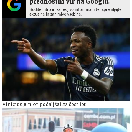
prednostni vir na Googlu.
Bodite hitro in zanesljivo informirani ter spremljajte
aktualne in zanimive vsebine.
Vinicius Junior podaljšal za šest let