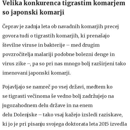
Velika konkurenca tigrastim komarjem
so japonski komarji
Čeprav je zadnja leta ob navadnih komarjih precej
govora tudi o tigrastih komarjih, ki prenašajo
številne viruse in bakterije – med drugim
povzročitelja malariji podobne bolezni denge in
virus zike –, pa so pri nas mnogo bolj razširjeni tako
imenovani japonski komarji.
Pojavljajo se namreč po vsej državi, medtem ko
se tigrasti večinoma še vedno bolj zadržujejo na
jugozahodnem delu države in na enem
delu Dolenjske – tako vsaj kažejo izsledi raziskave,
ki jo je pri pisanju svojega doktorata leta 2015 izvedla