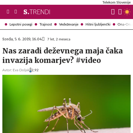
Telekom Slovenije
Lepotni posegi
Trajnost
Vedeževanje
Hišni ljubljenčki
Ona-On.
Sreda, 5. 6. 2019, 16.04
7 let, 2 meseca
Nas zaradi deževnega maja čaka
invazija komarjev? #video
Avtor:
Eva Doljak
2,92