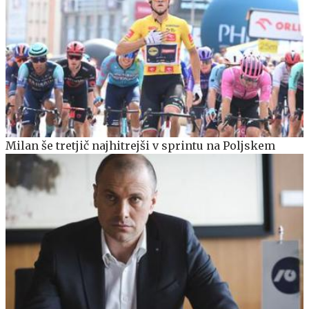
Milan še tretjič najhitrejši v sprintu na Poljskem