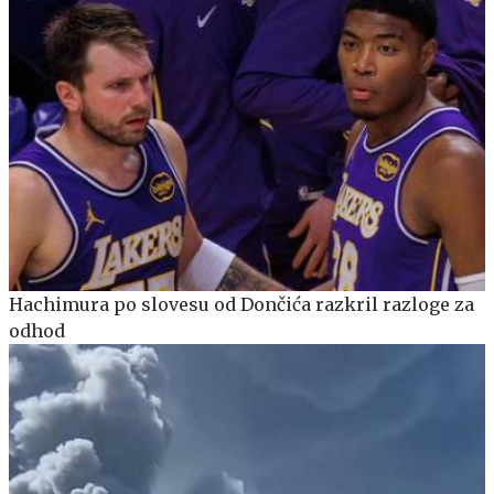
Hachimura po slovesu od Dončića razkril razloge za
odhod