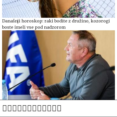
Današnji horoskop: raki bodite z družino, kozorogi
boste imeli vse pod nadzorom
Po črnem četrtku v igri še nekdanji selektor Slovenije
in legionarji