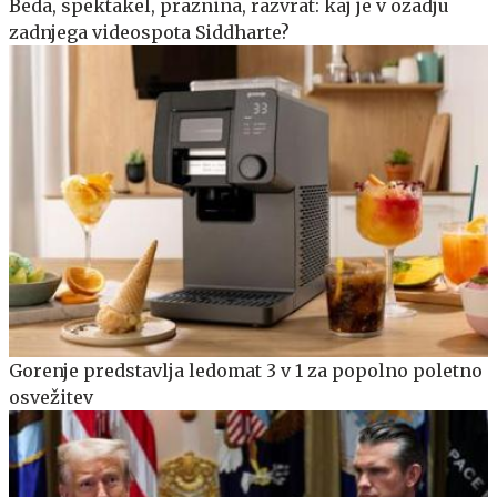
Beda, spektakel, praznina, razvrat: kaj je v ozadju
zadnjega videospota Siddharte?
Gorenje predstavlja ledomat 3 v 1 za popolno poletno
osvežitev