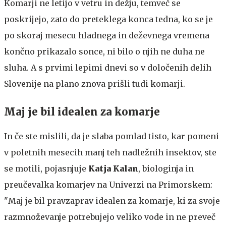
Komarji ne letijo v vetru in dežju, temveč se
poskrijejo, zato do preteklega konca tedna, ko se je
po skoraj mesecu hladnega in deževnega vremena
končno prikazalo sonce, ni bilo o njih ne duha ne
sluha. A s prvimi lepimi dnevi so v določenih delih
Slovenije na plano znova prišli tudi komarji.
Maj je bil idealen za komarje
In če ste mislili, da je slaba pomlad tisto, kar pomeni
v poletnih mesecih manj teh nadležnih insektov, ste
se motili, pojasnjuje
K
atja Kalan
, biologinja in
preučevalka komarjev na Univerzi na Primorskem:
"Maj je bil pravzaprav idealen za komarje, ki za svoje
razmnoževanje potrebujejo veliko vode in ne preveč