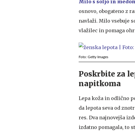
Milo s soljo in medo
osnovo, obogateno z ra
navlaži. Milo vsebuje s
vlažilec in pomaga ohr
Foto: Getty Images
Poskrbite za l
napitkoma
Lepa koža in odlično p
da lepota seva od znotr
res. Dva najnovejša izd
izdatno pomagala, to s