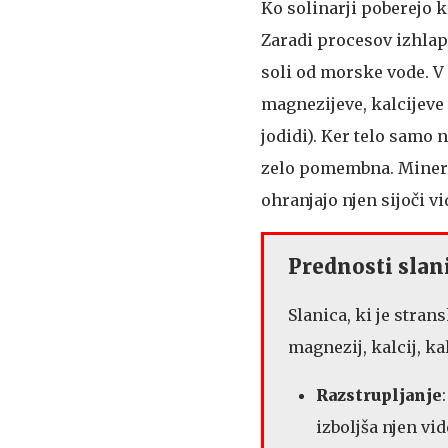
Ko solinarji poberejo k
Zaradi procesov izhlap
soli od morske vode. V 
magnezijeve, kalcijeve 
jodidi). Ker telo samo 
zelo pomembna. Minera
ohranjajo njen sijoči v
Prednosti slani
Slanica, ki je stran
magnezij, kalcij, ka
Razstrupljanje
izboljša njen vi