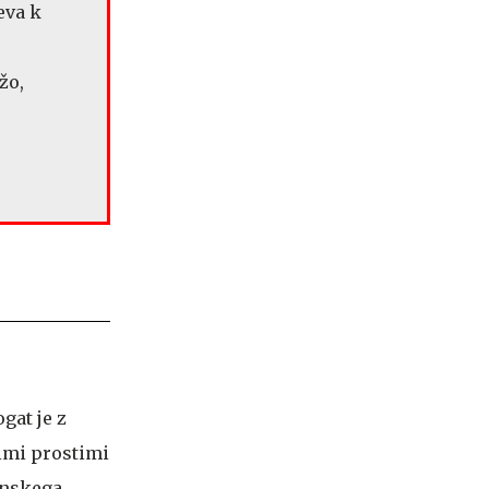
eva k
žo,
gat je z
vimi prostimi
inskega