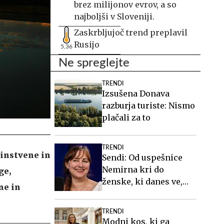
brez milijonov evrov, a so
najboljši v Sloveniji.
Zaskrbljujoč trend preplavil
Rusijo
5,36
Ne spreglejte
TRENDI
Izsušena Donava
razburja turiste: Nismo
plačali za to
TRENDI
dinstvene in
Sendi: Od uspešnice
Nemirna kri do
ge,
ženske, ki danes ve,
ne in
kdo je #Spotkast
TRENDI
Modni kos, ki ga