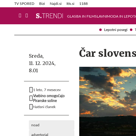
Info in obvestila
Tehnik
TV SPORED
Bizi
Najdi.si
Itis.si
1188
GLASBA IN FILM
SLAVNI
MODA IN LEPOT
Lepotni posegi
Čar sloven
Sreda,
11. 12. 2024,
8.01
1 leto, 7 mesecev
Vsebino omogočajo
Piranske soline
Natisni članek
noad
advertorial