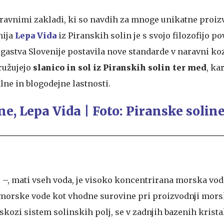
naravnimi zakladi, ki so navdih za mnoge unikatne proiz
nija
Lepa Vida
iz Piranskih solin je s svojo filozofijo p
ogastva Slovenije postavila nove standarde v naravni ko
družujejo
slanico in sol iz Piranskih solin ter med
, ka
lne in blogodejne lastnosti.
 –, mati vseh voda, je visoko koncentrirana morska vod
morske vode kot vhodne surovine pri proizvodnji morsk
kozi sistem solinskih polj, se v zadnjih bazenih kristal