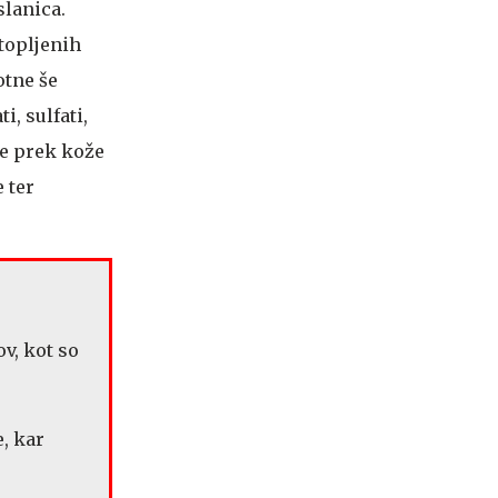
slanica.
topljenih
otne še
i, sulfati,
ce prek kože
 ter
v, kot so
e, kar