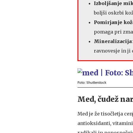
Izboljšanje mik
boljši oskrbi ko
Pomirjanje kož
pomaga pri zman
Mineralizacija
ravnovesje in ji 
Foto: Shutterstock
Med, čudež na
Med je že tisočletja cen
antioksidanti, vitamini
radikali in popospešuj