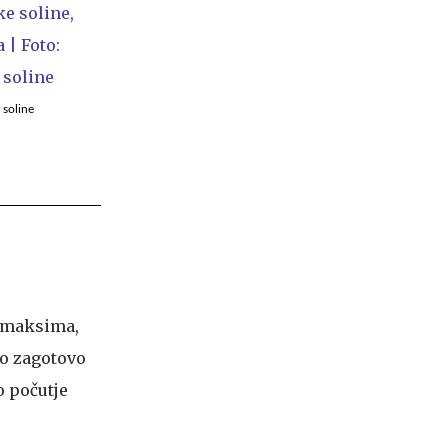
 soline
a maksima,
to zagotovo
o počutje