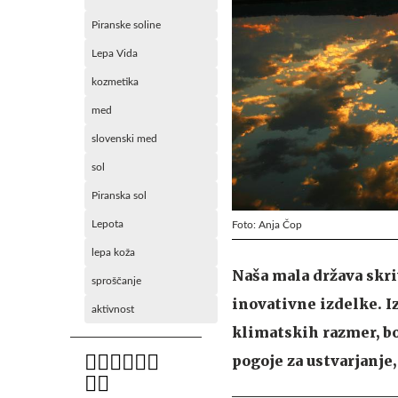
Piranske soline
Lepa Vida
kozmetika
med
slovenski med
sol
Piranska sol
Lepota
Foto: Anja Čop
lepa koža
Naša mala država skri
sproščanje
inovativne izdelke. I
aktivnost
klimatskih razmer, bo
pogoje za ustvarjanje