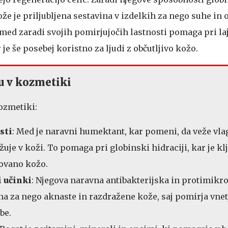
ože je priljubljena sestavina v izdelkih za nego suhe in o
 med zaradi svojih pomirjujočih lastnosti pomaga pri la
 je še posebej koristno za ljudi z občutljivo kožo.
u v kozmetiki
ozmetiki:
sti
: Med je naravni humektant, kar pomeni, da veže vla
ržuje v koži. To pomaga pri globinski hidraciji, kar je kl
ovano kožo.
i učinki
: Njegova naravna antibakterijska in protimikr
čna za nego aknaste in razdražene kože, saj pomirja vnet
be.