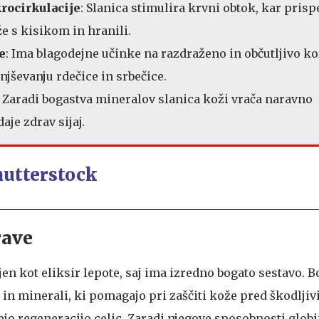
rocirkulacije
: Slanica stimulira krvni obtok, kar prisp
že s kisikom in hranili.
e
: Ima blagodejne učinke na razdraženo in občutljivo ko
jševanju rdečice in srbečice.
: Zaradi bogastva mineralov slanica koži vrača naravno
daje zdrav sijaj.
rave
jen kot eliksir lepote, saj ima izredno bogato sestavo. Bo
 in minerali, ki pomagajo pri zaščiti kože pred škodlji
ejo regeneracijo celic. Zaradi njegove sposobnosti glob