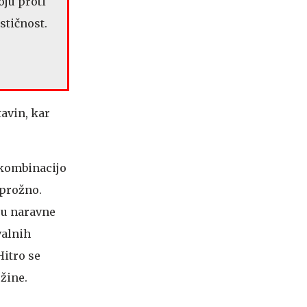
oju proti
stičnost.
tavin, kar
 kombinacijo
 prožno.
ju naravne
valnih
Hitro se
žine.