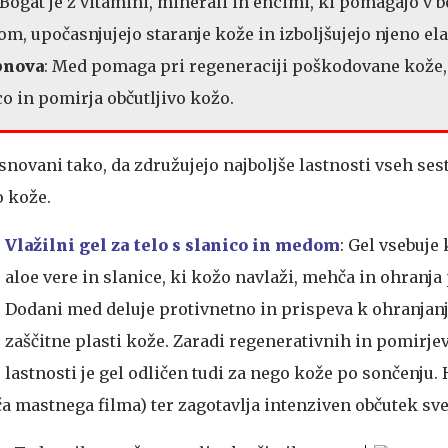
 Bogat je z vitamini, minerali in encimi, ki pomagajo v b
m, upočasnjujejo staranje kože in izboljšujejo njeno ela
bnova
: Med pomaga pri regeneraciji poškodovane kože,
o in pomirja občutljivo kožo.
snovani tako, da združujejo najboljše lastnosti vseh ses
 kože.
Vlažilni gel za telo s slanico in medom
: Gel vsebuje
aloe vere in slanice, ki kožo navlaži, mehča in ohranja
Dodani med deluje protivnetno in prispeva k ohranjan
zaščitne plasti kože. Zaradi regenerativnih in pomirje
lastnosti je gel odličen tudi za nego kože po sončenju. 
ča mastnega filma) ter zagotavlja intenziven občutek sve