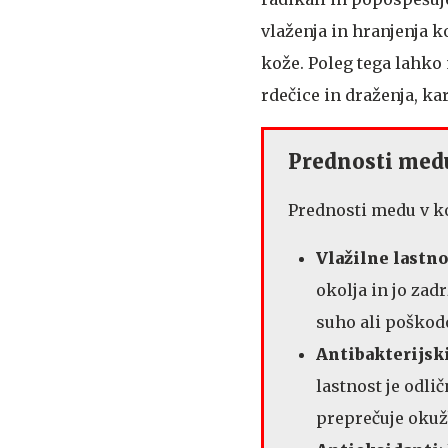
vlaženja in hranjenja k
kože. Poleg tega lahko
rdečice in draženja, kar
Prednosti med
Prednosti medu v k
Vlažilne lastno
okolja in jo zad
suho ali poškod
Antibakterijsk
lastnost je odli
preprečuje okuž