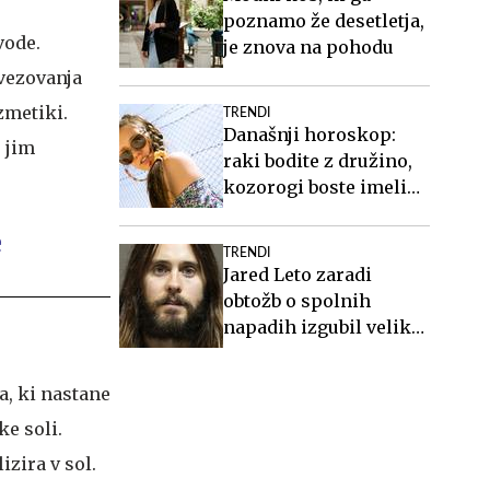
poznamo že desetletja,
vode.
je znova na pohodu
ovezovanja
zmetiki.
TRENDI
Današnji horoskop:
r jim
raki bodite z družino,
kozorogi boste imeli
vse pod nadzorom
TRENDI
Jared Leto zaradi
obtožb o spolnih
napadih izgubil veliko
vlogo
a, ki nastane
e soli.
izira v sol.