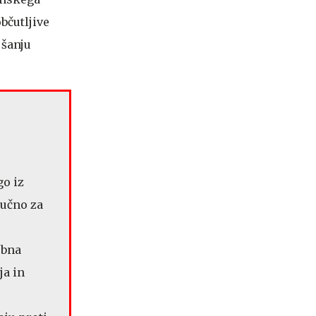
bčutljive
jšanju
go iz
jučno za
obna
ja in