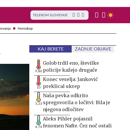
TELEKOM SLOVENIJE
tovanja
Horoskop
u
KAJ BERETE
ZADNJE OBJAVE
Golob trdil eno, številke
policije kažejo drugače
9,80
Konec veselja: Janković
preklical ukrep
10
Naša pevka odkrito
spregovorila o ločitvi: Bila je
5,23
njegova odločitev
Aleks Pihler pojasnil
fenomen Nafte. Čez noč ostali
4,74