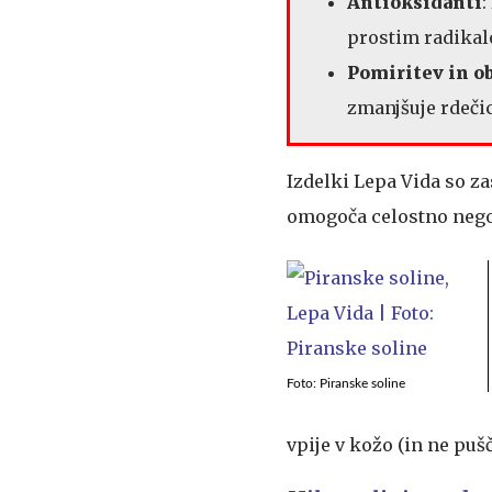
Antioksidanti
:
prostim radikalo
Pomiritev in o
zmanjšuje rdečic
Izdelki Lepa Vida so za
omogoča celostno nego
Foto: Piranske soline
vpije v kožo (in ne puš