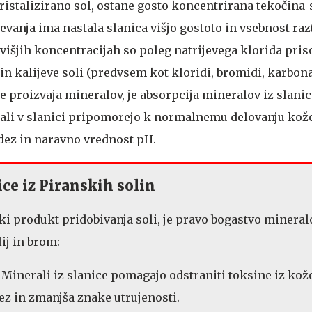
ristalizirano sol, ostane gosto koncentrirana tekočina-
evanja ima nastala slanica višjo gostoto in vsebnost raz
višjih koncentracijah so poleg natrijevega klorida pris
in kalijeve soli (predvsem kot kloridi, bromidi, karbonat
ne proizvaja mineralov, je absorpcija mineralov iz slani
li v slanici pripomorejo k normalnemu delovanju kože
idez in naravno vrednost pH.
ce iz Piranskih solin
ski produkt pridobivanja soli, je pravo bogastvo mineralo
lij in brom:
: Minerali iz slanice pomagajo odstraniti toksine iz kož
dez in zmanjša znake utrujenosti.