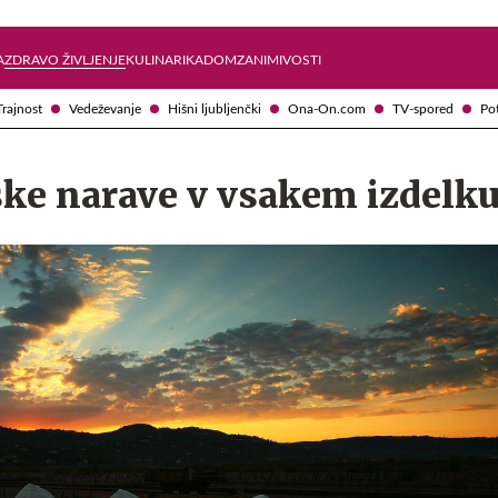
Želite prejemati e-novice?
Uživajmo pametno
A
ZDRAVO ŽIVLJENJE
KULINARIKA
DOM
ZANIMIVOSTI
Trajnost
Vedeževanje
Hišni ljubljenčki
Ona-On.com
TV-spored
Po
ske narave v vsakem izdelk