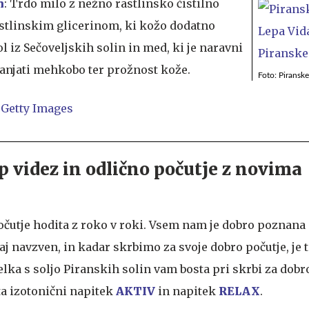
m
: Trdo milo z nežno rastlinsko čistilno
stlinskim glicerinom, ki kožo dodatno
ol iz Sečoveljskih solin in med, ki je naravni
anjati mehkobo ter prožnost kože.
Foto: Piranske
ep videz in odlično počutje z novima
očutje hodita z roko v roki. Vsem nam je dobro poznan
aj navzven, in kadar skrbimo za svoje dobro počutje, je 
elka s soljo Piranskih solin vam bosta pri skrbi za dobr
ta izotonični napitek
AKTIV
in napitek
RELAX
.