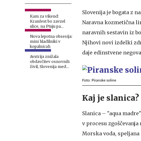
Slovenija je bogata z 
Kam za vikend:
Kranfest bo zavzel
Naravna kozmetična li
ulice, na Ptuju pa
navdušujeta Arsana in
naravnih sestavin iz b
Adi Smolar
Nova lepotna obsesija:
mini hladilniki v
Njihovi novi izdelki z
kopalnicah
daje edinstvene negova
Avstrija znižala
obdavčitev osnovnih
živil, Slovenija med
sosedami z najvišjo
obdavčitvijo hrane
Foto: Piranske soline
Kaj je slanica?
Slanica – "aqua madre"
v procesu zgoščevanja 
Morska voda, speljana s