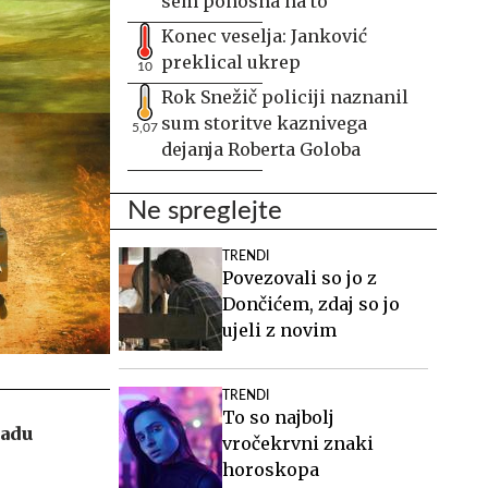
sem ponosna na to
Konec veselja: Janković
preklical ukrep
10
Rok Snežič policiji naznanil
sum storitve kaznivega
5,07
dejanja Roberta Goloba
Ne spreglejte
TRENDI
Povezovali so jo z
Dončićem, zdaj so jo
ujeli z novim
TRENDI
To so najbolj
madu
vročekrvni znaki
horoskopa