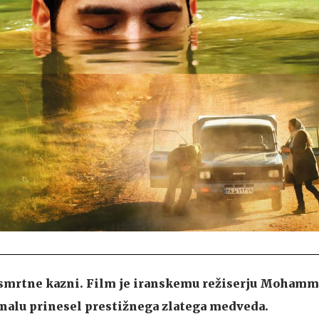
 smrtne kazni. Film je iranskemu režiserju Moham
inalu prinesel prestižnega zlatega medveda.