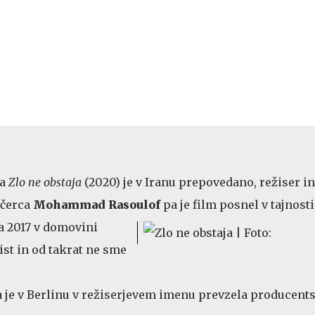
ma
Zlo ne obstaja
(2020) je v Iranu prepovedano, režiser in
ečerca
Mohammad Rasoulof
pa je film posnel v tajnosti
a 2017 v domovini
list in od takrat ne sme
 je v Berlinu v režiserjevem imenu prevzela producent