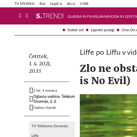
Info in obvestila
Tehnik
TV SPORED
Bizi
Najdi.si
Itis.si
1188
GLASBA IN FILM
SLAVNI
MODA IN LEPOT
Dober vid
Lepotni posegi
Ona-On.
Liffe po Liffu v v
Četrtek,
1. 4. 2021,
Zlo ne obst
20.13
is No Evil)
5 let, 4 mesece
Oglasna vsebina: Telekom
Slovenije, d. d.
Natisni članek
TV Telekoma Slovenije
Liffe