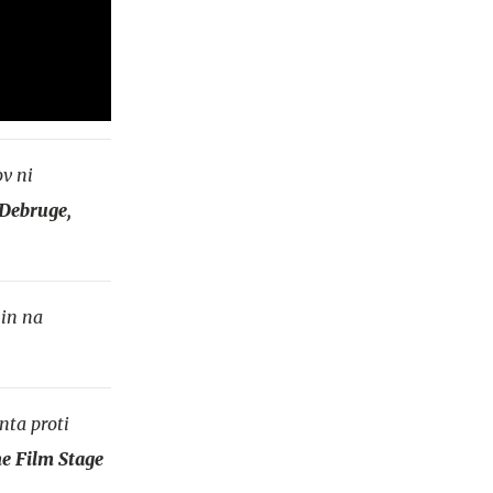
ov ni
 Debruge,
min na
nta proti
he Film Stage