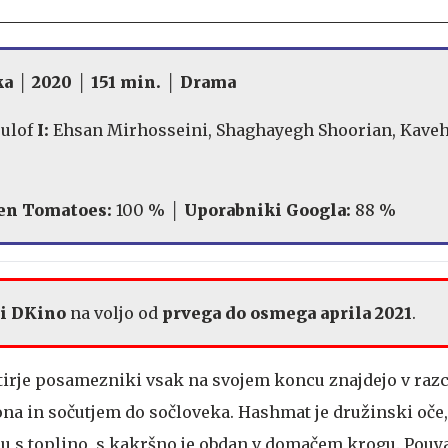
ka │ 2020 │ 151 min. │ Drama
ulof
I:
Ehsan Mirhosseini, Shaghayegh Shoorian, Kave
en Tomatoes:
100 % │
Uporabniki Googla:
88 %
ki DKino
na voljo od
prvega
do osmega aprila 2021
.
tirje posamezniki vsak na svojem koncu znajdejo v ra
na in sočutjem do sočloveka. Hashmat je družinski oče,
u s toplino, s kakršno je obdan v domačem krogu. Pouya 