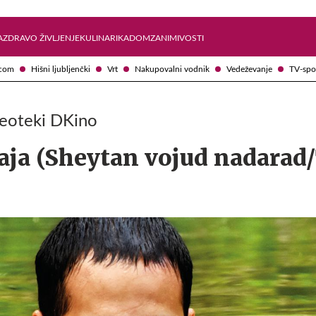
Želite prejemati e-novice?
Uživajmo pametno
A
ZDRAVO ŽIVLJENJE
KULINARIKA
DOM
ZANIMIVOSTI
com
Hišni ljubljenčki
Vrt
Nakupovalni vodnik
Vedeževanje
TV-spo
ideoteki DKino
aja (Sheytan vojud nadarad