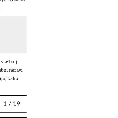
.
 vse bolj
ubni naravi
ijo, kako
1
/ 19