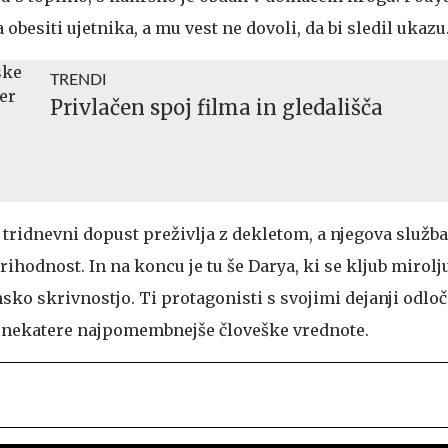
obesiti ujetnika, a mu vest ne dovoli, da bi sledil ukazu
TRENDI
Privlačen spoj filma in gledališča
 tridnevni dopust preživlja z dekletom, a njegova služba
hodnost. In na koncu je tu še Darya, ki se kljub mirolj
ko skrivnostjo. Ti protagonisti s svojimi dejanji odloč
i nekatere najpomembnejše človeške vrednote.