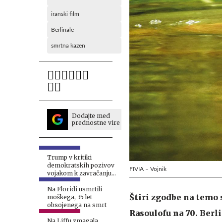
iranski film
Berlinale
smrtna kazen
Dodajte med
prednostne vire
Trump v kritiki
demokratskih pozivov
FIVIA – Vojnik
vojakom k zavračanju
ukazov omenil smrtno
kazen
Na Floridi usmrtili
Štiri zgodbe na temo
moškega, 35 let
obsojenega na smrt
Rasoulofu na 70. Berl
Na Liffu zmagala