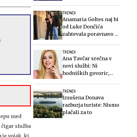
TRENDI
Anamaria Goltes naj bi
od Luke Dončića
zahtevala poravnavo v
h
višini slabih 44
milijonov evrov
TRENDI
Ana Tavčar srečna v
novi službi: Ni
hodniških govoric,
kavic, šušljanja, igric
in politike
TRENDI
Izsušena Donava
razburja turiste: Nismo
plačali za to
zcepu med
 čigar služba
je vojak, ki