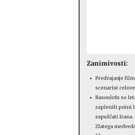
Zanimivosti:
Predvajanje fil
scenarist celov
Rasoulofu so let
zaplenili potni 
zapuščati Irana.
Zlatega medveda