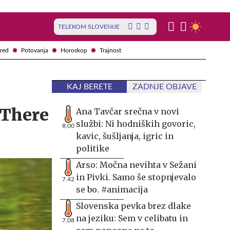
TELEKOM SLOVENIJE
red
Potovanja
Horoskop
Trajnost
KAJ BERETE
ZADNJE OBJAVE
/There
Ana Tavčar srečna v novi
službi: Ni hodniških govoric,
8,00
kavic, šušljanja, igric in
politike
Arso: Močna nevihta v Sežani
in Pivki. Samo še stopnjevalo
7,42
se bo. #animacija
Slovenska pevka brez dlake
na jeziku: Sem v celibatu in
7,08