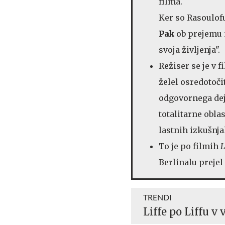
filma.
Ker so Rasoulof
Pak
ob prejemu n
svoja življenja".
Režiser se je v 
želel osredotoči
odgovornega dej
totalitarne oblas
lastnih izkušnja
To je po filmih
L
Berlinalu prejel
TRENDI
Liffe po Liffu v