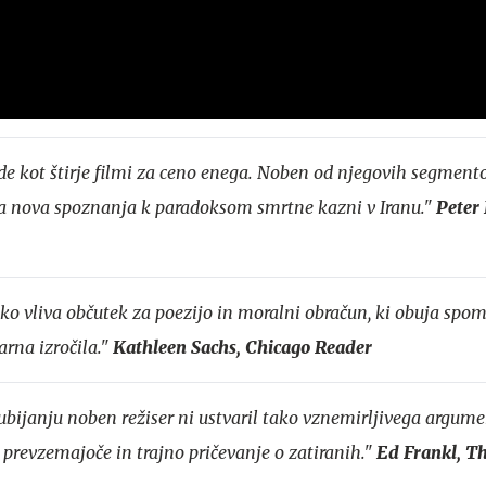
de kot štirje filmi za ceno enega. Noben od njegovih segment
a nova spoznanja k paradoksom smrtne kazni v Iranu."
Peter
ko vliva občutek za poezijo in moralni obračun, ki obuja spo
arna izročila."
Kathleen Sachs, Chicago Reader
ubijanju noben režiser ni ustvaril tako vznemirljivega argume
, prevzemajoče in trajno pričevanje o zatiranih."
Ed Frankl, T