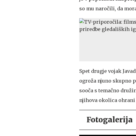
so mu naročili, da mora 
Spet drugje vojak Javad
ogroža njuno skupno pri
sooča s temačno družins
njihova okolica ohran
Fotogalerija