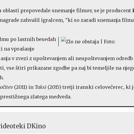
u oblasti prepovedale snemanje filmov, se je producent
agrade zahvalil igralcem, "ki so zaradi snemanja filma
filmu po lastnih besedah
ti na vprašanje
anja v zvezi z upoštevanjem ali neupoštevanjem odredb
ti, vse štiri prikazane zgodbe pa naj bi temeljile na nje
h.
očitev
(2011) in
Taksi
(2015) tretji iranski celovečerec, ki 
 prestižnega zlatega medveda.
 videoteki DKino