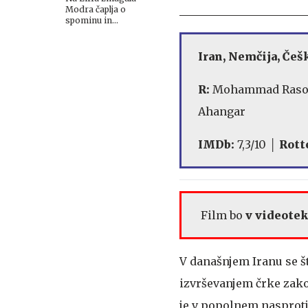
Modra čaplja o
spominu in
prebolevanju
Iran, Nemčija, Češ
R:
Mohammad Raso
Ahangar
IMDb:
7,3/10 │
Rott
Film bo
v videote
V današnjem Iranu se š
izvrševanjem črke zako
je v popolnem nasprotj