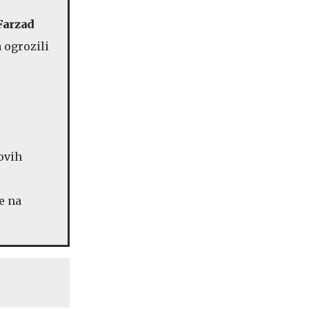
Farzad
 ogrozili
govih
je na