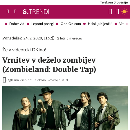
Telekom Slovenije
Dober vid
Lepotni posegi
Ona-On.com
Hišni ljubljenčki
Vrt
Ponedeljek, 24. 2. 2020, 11.52
2 leti, 5 mesecev
Že v videoteki DKino!
Vrnitev v deželo zombijev
(Zombieland: Double Tap)
Oglasna vsebina: Telekom Slovenije, d. d.