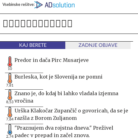
Vsebinske rešitve:
KAJ BERETE
ZADNJE OBJAVE
Predor in dača Pirc Musarjeve
10
Burleska, kot je Slovenija ne pomni
7,81
Znano je, do kdaj bi lahko vladala izjemna
vročina
8,53
Urška Klakočar Zupančič o govoricah, da se je
razšla z Borom Zuljanom
7,84
"Praznujem dva rojstna dneva." Preživel
padec v prepad in začel znova.
2,74