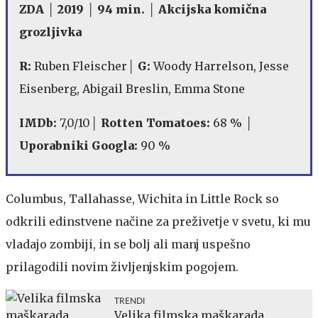
ZDA │ 2019 │ 94 min. │ Akcijska komična
grozljivka
R:
Ruben Fleischer
│ G:
Woody Harrelson, Jesse
Eisenberg, Abigail Breslin, Emma Stone
IMDb:
7,0/10│
Rotten Tomatoes:
68 % │
Uporabniki Googla:
90 %
Columbus, Tallahasse, Wichita in Little Rock so
odkrili edinstvene načine za preživetje v svetu, ki mu
vladajo zombiji, in se bolj ali manj uspešno
prilagodili novim življenjskim pogojem.
TRENDI
Velika filmska maškarada