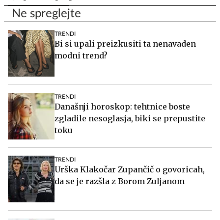
Ne spreglejte
TRENDI
Bi si upali preizkusiti ta nenavaden
modni trend?
TRENDI
Današnji horoskop: tehtnice boste
zgladile nesoglasja, biki se prepustite
toku
TRENDI
Urška Klakočar Zupančič o govoricah,
da se je razšla z Borom Zuljanom