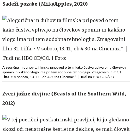
Sadeži pozabe (Mila/Apples, 2020)
Alegorična in duhovita filmska pripoved o tem, kako čustva vplivajo na človekov
spomin in kakšno vlogo ima pri tem sodobna tehnologija. Zmagovalni film 31.
Liffa. • V soboto, 13. 11., ob 4.30 na Cinemax.* │ Tudi na HBO OD/GO.
Zveri južne divjine (Beasts of the Southern Wild,
2012)