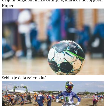
Celjani poglobili krizo Olimpije, Maribor nocoj gosti
Koper
Srbija je dala zeleno luč