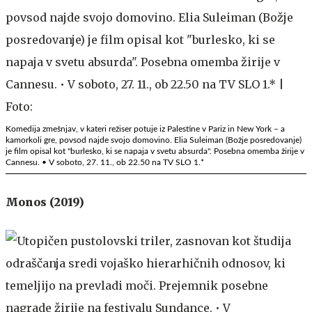
Komedija zmešnjav, v kateri režiser potuje iz Palestine v Pariz in New York – a
kamorkoli gre, povsod najde svojo domovino. Elia Suleiman (Božje posredovanje)
je film opisal kot "burlesko, ki se napaja v svetu absurda". Posebna omemba žirije v
Cannesu. • V soboto, 27. 11., ob 22.50 na TV SLO 1.*
Monos (2019)