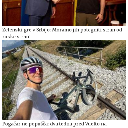
Zelenski gre v Srbijo: Moramo jih potegniti stran od
ruske strani
Pogačar ne popušča: dva tedna pred Vuelto na