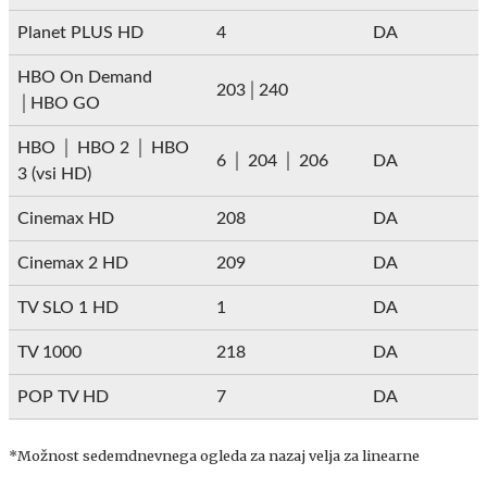
Planet PLUS HD
4
DA
HBO On Demand
203│240
│HBO GO
HBO │ HBO 2 │ HBO
6 │ 204 │ 206
DA
3 (vsi HD)
Cinemax HD
208
DA
Cinemax 2 HD
209
DA
TV SLO 1 HD
1
DA
TV 1000
218
DA
POP TV HD
7
DA
*Možnost sedemdnevnega ogleda za nazaj velja za linearne