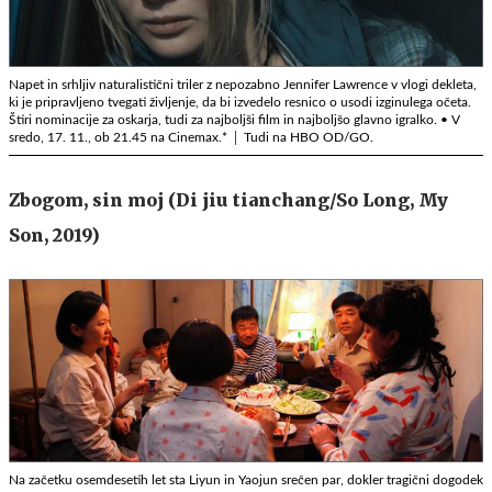
Napet in srhljiv naturalistični triler z nepozabno Jennifer Lawrence v vlogi dekleta,
ki je pripravljeno tvegati življenje, da bi izvedelo resnico o usodi izginulega očeta.
Štiri nominacije za oskarja, tudi za najboljši film in najboljšo glavno igralko. • V
sredo, 17. 11., ob 21.45 na Cinemax.* │ Tudi na HBO OD/GO.
Zbogom, sin moj (Di jiu tianchang/So Long, My
Son, 2019)
Na začetku osemdesetih let sta Liyun in Yaojun srečen par, dokler tragični dogodek