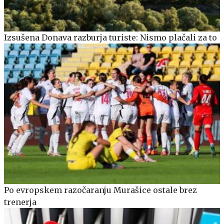
Izsušena Donava razburja turiste: Nismo plačali za to
Po evropskem razočaranju Murašice ostale brez
trenerja