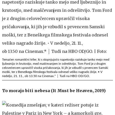
Temačen romantični triler, ki s stopnjujočo napetostjo raziskuje tanko mejo med
ljubeznijo in krutostjo, med maščevanjem in odrešitvijo. Tom Ford je z drugim
celovečercem upravičil visoka pričakovanja, ki jih je vzbudil s prvencem Samski
moški, ter z Beneškega filmskega festivala odnesel veliko nagrado žirije. • V
nedeljo, 21. 11., ob 13.50 na Cinemax.* │ Tudi na HBO OD/GO.
To morajo biti nebesa (It Must be Heaven, 2019)