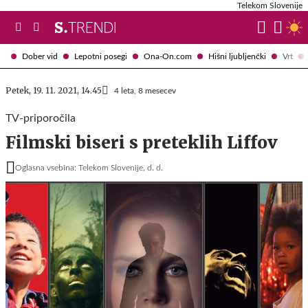
Telekom Slovenije
Dober vid
Lepotni posegi
Ona-On.com
Hišni ljubljenčki
Vrt
Petek, 19. 11. 2021, 14.45
4 leta, 8 mesecev
TV-priporočila
Filmski biseri s preteklih Liffov
Oglasna vsebina: Telekom Slovenije, d. d.