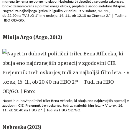
njunega življenja ne obrne na glavo. Naslednja tri desetletja se usoda zakoncev,
bridko zaznamovana s politiko enega otroka, prepleta z usodo sodobne Kitajske.
Nagradi za najboljšega igralca in igralko v Berlinu. • V soboto, 13. 11.,
ob 22.50 na TV SLO 1* in v nedeljo, 14. 11., ob 12.10 na Cinemax 2.* │ Tudi na
HBO OD/GO.
Misija Argo (Argo, 2012)
Napet in duhovit politični triler Bena Afflecka, ki obuja eno najdrznejših operacij v
zgodovini CIE. Prejemnik treh oskarjev, tudi za najboljši film leta. • V torek, 16.
11., ob 20.40 na HBO 2.* │ Tudi na HBO OD/GO.
Nebraska (2013)