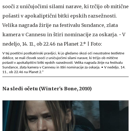
V tej poetični postkatrinski pravljici, ki jo gledamo skozi oči neustrašne šestletne
deklice, se mali človek sooči z uničujočimi silami narave, ki trčijo ob mitične
pošasti v apokaliptični bitki epskih razsežnosti. Velika nagrada žirije na festivalu
Sundance, zlata kamera v Cannesu in štiri nominacije za oskarja. • V nedeljo, 14.
11., ob 22.46 na Planet 2.*
Na sledi očetu (Winter's Bone, 2010)