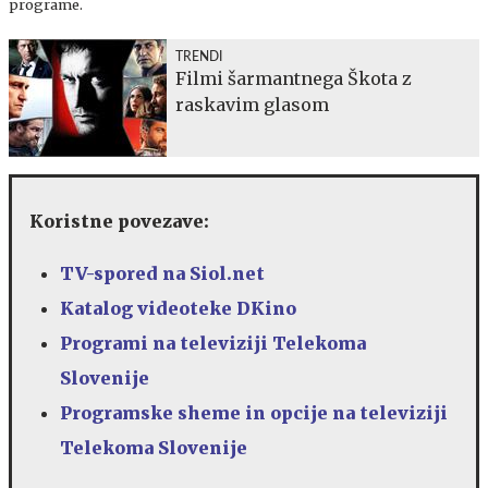
programe.
TRENDI
Filmi šarmantnega Škota z
raskavim glasom
Koristne povezave:
TV-spored na Siol.net
Katalog videoteke DKino
Programi na
televiziji Telekoma
Slovenije
Programske sheme in opcije na t
eleviziji
Telekoma Slovenije