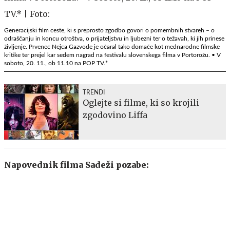
Generacijski film ceste, ki s preprosto zgodbo govori o pomembnih stvareh – o
odraščanju in koncu otroštva, o prijateljstvu in ljubezni ter o težavah, ki jih prinese
življenje. Prvenec Nejca Gazvode je očaral tako domače kot mednarodne filmske
kritike ter prejel kar sedem nagrad na festivalu slovenskega filma v Portorožu. • V
soboto, 20. 11., ob 11.10 na POP TV.*
TRENDI
Oglejte si filme, ki so krojili
zgodovino Liffa
Napovednik filma Sadeži pozabe: