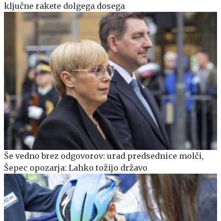
ključne rakete dolgega dosega
Še vedno brez odgovorov: urad predsednice molči,
Šepec opozarja: Lahko tožijo državo