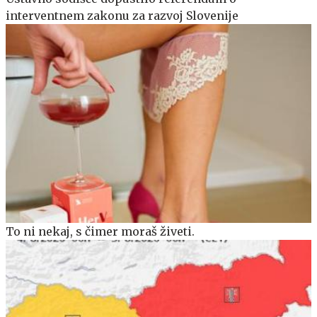
interventnem zakonu za razvoj Slovenije
To ni nekaj, s čimer moraš živeti.