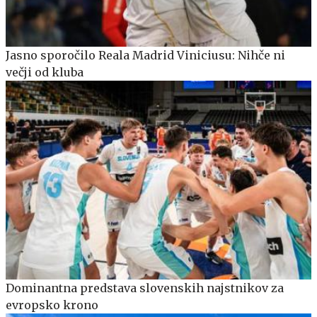
Jasno sporočilo Reala Madrid Viniciusu: Nihče ni
večji od kluba
Dominantna predstava slovenskih najstnikov za
evropsko krono