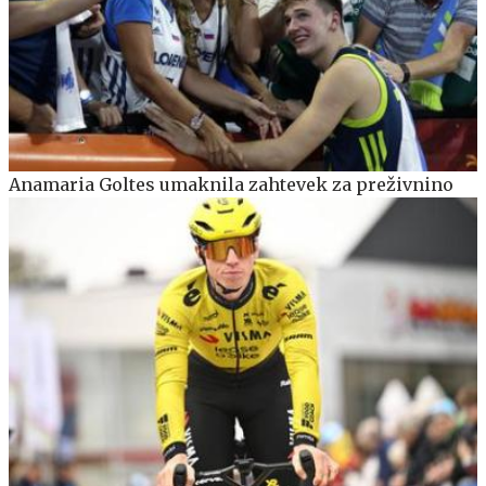
Anamaria Goltes umaknila zahtevek za preživnino