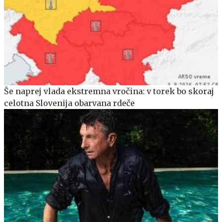
Še naprej vlada ekstremna vročina: v torek bo skoraj
celotna Slovenija obarvana rdeče