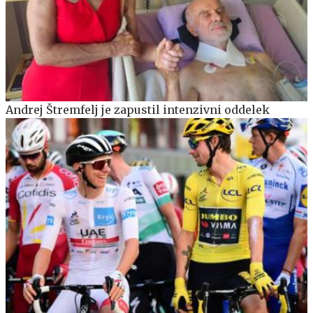
Andrej Štremfelj je zapustil intenzivni oddelek