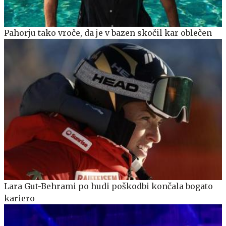
Pahorju tako vroče, da je v bazen skočil kar oblečen
Lara Gut-Behrami po hudi poškodbi končala bogato
kariero