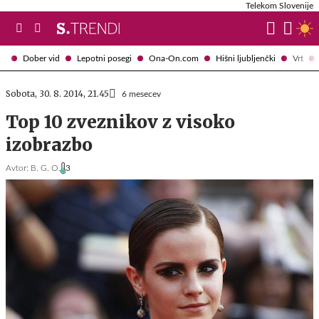
Telekom Slovenije
Dober vid
Lepotni posegi
Ona-On.com
Hišni ljubljenčki
Vrt
Sobota, 30. 8. 2014, 21.45
6 mesecev
Top 10 zveznikov z visoko
izobrazbo
Avtor:
B. G. O.
3