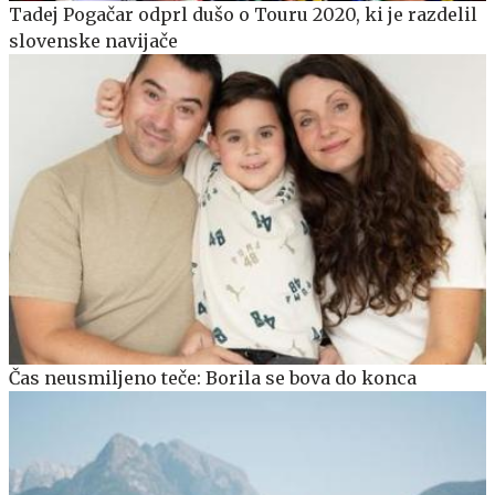
Tadej Pogačar odprl dušo o Touru 2020, ki je razdelil
slovenske navijače
Čas neusmiljeno teče: Borila se bova do konca