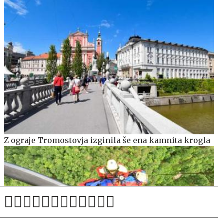
Z ograje Tromostovja izginila še ena kamnita krogla