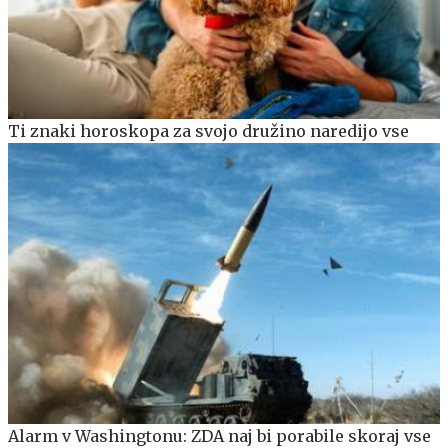
Ti znaki horoskopa za svojo družino naredijo vse
Alarm v Washingtonu: ZDA naj bi porabile skoraj vse