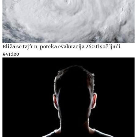
Bliža se tajfun, poteka evakuacija 260 tisoč ljudi
#video