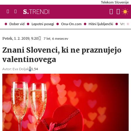
Telekom Slovenije
Dober vid
Lepotni posegi
Ona-On.com
Hišni ljubljenčki
Vrt
Petek, 1. 2. 2019, 9.20
7 let, 6 mesecev
Znani Slovenci, ki ne praznujejo
valentinovega
Avtor:
Eva Doljak
1,54