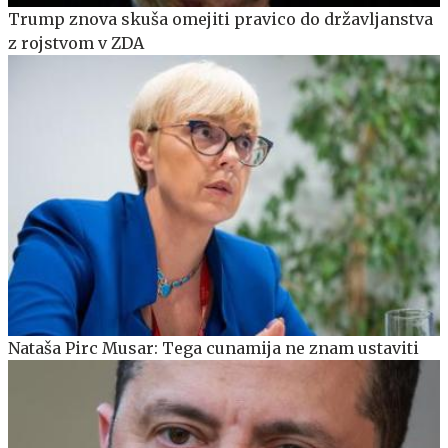
Trump znova skuša omejiti pravico do državljanstva
z rojstvom v ZDA
Nataša Pirc Musar: Tega cunamija ne znam ustaviti