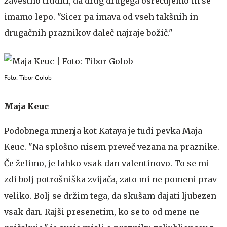
zavestno truditi, da drug drugega osrečujemo in se
imamo lepo. "Sicer pa imava od vseh takšnih in
drugačnih praznikov daleč najraje božič."
Foto: Tibor Golob
Maja Keuc
Podobnega mnenja kot Kataya je tudi pevka Maja
Keuc. "Na splošno nisem preveč vezana na praznike.
Če želimo, je lahko vsak dan valentinovo. To se mi
zdi bolj potrošniška zvijača, zato mi ne pomeni prav
veliko. Bolj se držim tega, da skušam dajati ljubezen
vsak dan. Rajši presenetim, ko se to od mene ne