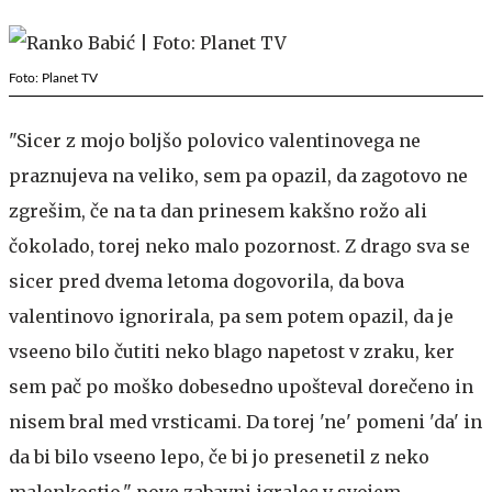
Foto: Planet TV
"Sicer z mojo boljšo polovico valentinovega ne
praznujeva na veliko, sem pa opazil, da zagotovo ne
zgrešim, če na ta dan prinesem kakšno rožo ali
čokolado, torej neko malo pozornost. Z drago sva se
sicer pred dvema letoma dogovorila, da bova
valentinovo ignorirala, pa sem potem opazil, da je
vseeno bilo čutiti neko blago napetost v zraku, ker
sem pač po moško dobesedno upošteval dorečeno in
nisem bral med vrsticami. Da torej 'ne' pomeni 'da' in
da bi bilo vseeno lepo, če bi jo presenetil z neko
malenkostjo," pove zabavni igralec v svojem