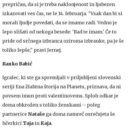
prepričan, da si je treba naklonjenost in ljubezen
izkazovati ves čas, ne le 14. februarja. "Vsak dan bi si
morali ljudje povedati, da se imamo radi. Vedno je
lepo slišati od nekoga besede: 'Rad te imam.' Če to
pride od srčnega izbranca oziroma izbranke, pa je še
toliko lepše," pravi Jernej.
Ranko Babić
Igralec, ki ste ga spremljali v priljubljeni slovenski
seriji Ena žlahtna štorija na Planetu, priznava, da ni
povsem imun proti valentinovemu. Sploh odkar je
doma obkrožen s toliko ženskami – poleg
partnerice
Nataše
ga doma namreč osrečujeta še
hčerkici
Taja
in
Kaja
.