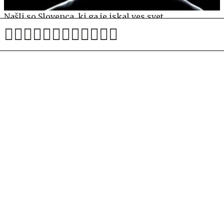
Našli so Slovenca, ki ga je iskal ves svet
Po sporu na Touru smrtne grožnje 20-letni Celii
Gery: "Živimo v bolnem svetu!"