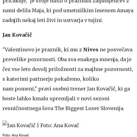
pričakuje," je svoje misli o prazniku zaljubljencev z
nami delila Maja, ki pod umetniškim imenom Amaya
zadnjih nekaj leti živi in ustvarja v tujini.
Jan Kovačič
"Valentinovo je praznik, ki mu z
Nives
ne posvečava
prevelike pozornosti. Oba sva enakega mnenja, da je
čez vse leto dovolj priložnosti za majhne pozornosti,
s katerimi partnerju pokažemo, koliko
nam pomeni," pravi osebni trener Jan Kovačič, ki ga
boste lahko kmalu spremljali v novi sezoni
resničnostnega šova The Biggest Loser Slovenija.
Foto: Ana Kovač