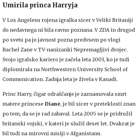
Umirila princa Harryja
V Los Angelesu rojena igralka sicer v Veliki Britaniji
do nedavnega ni bila ravno poznana. V ZDA in drugod
po svetu pa jo javnost pozna predvsem po vlogi
Rachel Zane v TV-nanizanki Nepremagljivi dvojec.
Svojo igralsko kariero je začela leta 2003, ko je tudi
diplomirala na Northwestern University School of
Communication. Zadnja leta je živela v Kanadi.
Princ Harry, čigar odraščanje je zaznamovala smrt
matere princese
Diane
, je bil sicer v preteklosti znan
po tem, da se je rad zabaval. Leta 2005 se je pridružil
britanski vojski, v kateri je služil deset let. Dvakrat je
bil tudi na mirovni misiji v Afganistanu.