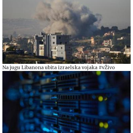
Na jugu Libanona ubita izraelska vojaka #vŽivo