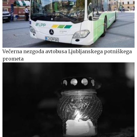
Večerna nezgoda avtobusa Ljubljanskega potniškega
prometa