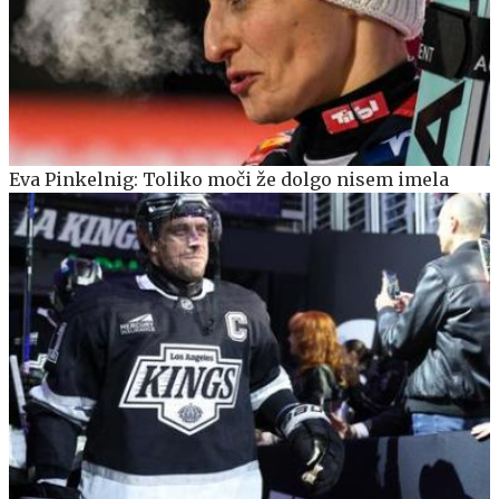
Eva Pinkelnig: Toliko moči že dolgo nisem imela