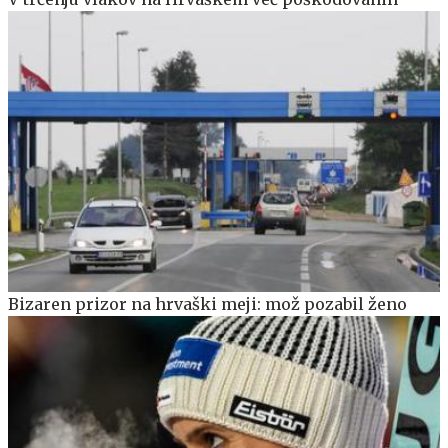
Bizaren prizor na hrvaški meji: mož pozabil ženo