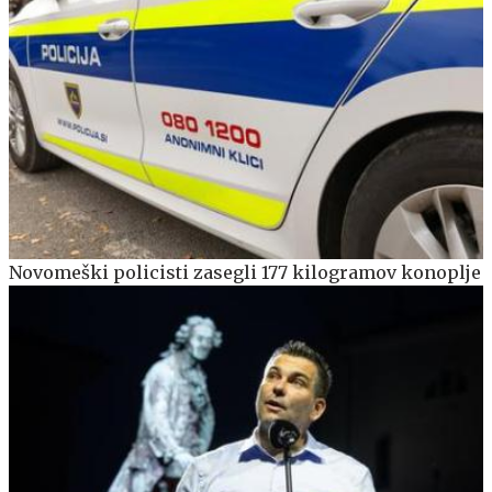
Novomeški policisti zasegli 177 kilogramov konoplje