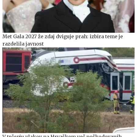
Met Gala 2027 že zdaj dviguje prah: izbira teme je
razdelila javnost
V trčenju vlakov na Hrvaškem več poškodovanih