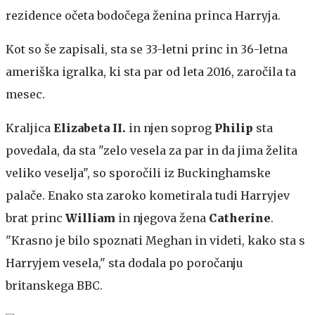
rezidence očeta bodočega ženina princa Harryja.
Kot so še zapisali, sta se 33-letni princ in 36-letna
ameriška igralka, ki sta par od leta 2016, zaročila ta
mesec.
Kraljica
Elizabeta II.
in njen soprog
Philip
sta
povedala, da sta "zelo vesela za par in da jima želita
veliko veselja", so sporočili iz Buckinghamske
palače. Enako sta zaroko kometirala tudi Harryjev
brat princ
William
in njegova žena
Catherine
.
"Krasno je bilo spoznati Meghan in videti, kako sta s
Harryjem vesela," sta dodala po poročanju
britanskega BBC.