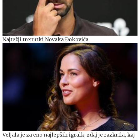
Najtežji trenutki Novaka Đokovića
Veljala je za eno najlepših igralk, zdaj je razkrila, kaj