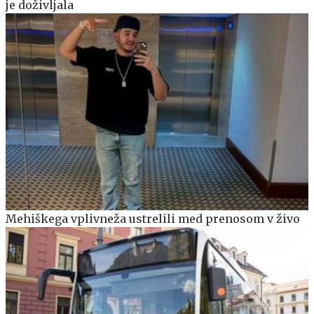
je doživljala
Mehiškega vplivneža ustrelili med prenosom v živo