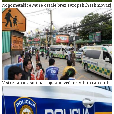
Nogometašice Mure ostale brez evropskih tekmovanj
V streljanju v šoli na Tajskem več mrtvih in ranjenih