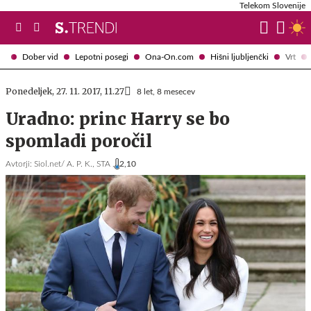
Telekom Slovenije
Dober vid
Lepotni posegi
Ona-On.com
Hišni ljubljenčki
Vrt
Ponedeljek, 27. 11. 2017, 11.27
8 let, 8 mesecev
Uradno: princ Harry se bo
spomladi poročil
Avtorji:
Siol.net/ A. P. K.,
STA ,
2,10