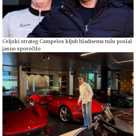
Celjski strateg Campelos kljub hladnemu tušu poslal
jasno sporočilo