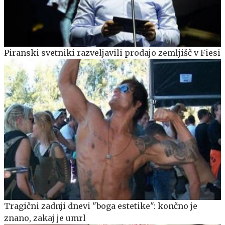
Piranski svetniki razveljavili prodajo zemljišč v Fiesi
Tragični zadnji dnevi "boga estetike": končno je
znano, zakaj je umrl