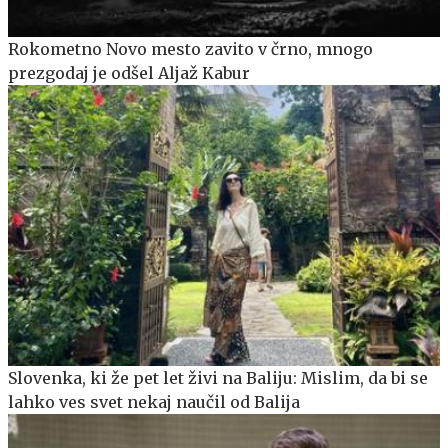
Rokometno Novo mesto zavito v črno, mnogo
prezgodaj je odšel Aljaž Kabur
Slovenka, ki že pet let živi na Baliju: Mislim, da bi se
lahko ves svet nekaj naučil od Balija