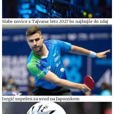
Slabe novice s Tajvana: leto 2027 bo najhujše do zdaj
Jorgić uspešen za uvod na Japonskem