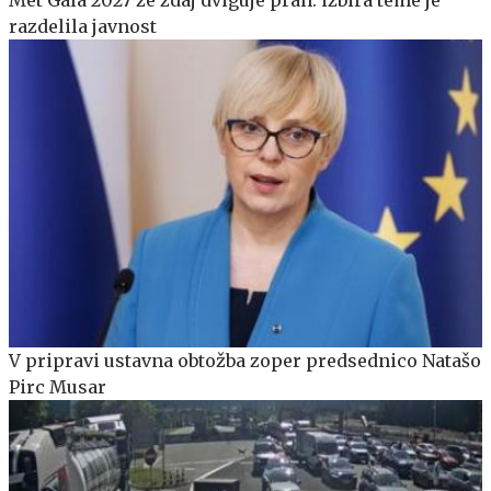
Met Gala 2027 že zdaj dviguje prah: izbira teme je
razdelila javnost
V pripravi ustavna obtožba zoper predsednico Natašo
Pirc Musar