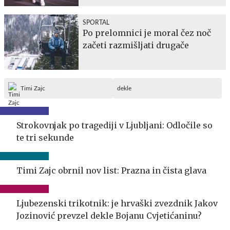
SPORTAL
Po prelomnici je moral čez noč
začeti razmišljati drugače
Timi Zajc
dekle
Strokovnjak po tragediji v Ljubljani: Odločile so
te tri sekunde
Timi Zajc obrnil nov list: Prazna in čista glava
Ljubezenski trikotnik: je hrvaški zvezdnik Jakov
Jozinović prevzel dekle Bojanu Cvjetićaninu?