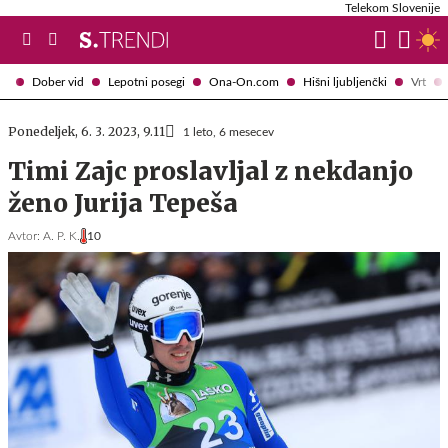
Telekom Slovenije
Dober vid
Lepotni posegi
Ona-On.com
Hišni ljubljenčki
Vrt
Ponedeljek, 6. 3. 2023, 9.11
1 leto, 6 mesecev
Timi Zajc proslavljal z nekdanjo
ženo Jurija Tepeša
Avtor:
A. P. K.
10