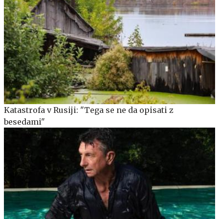
Katastrofa v Rusiji: "Tega se ne da opisati z
besedami"