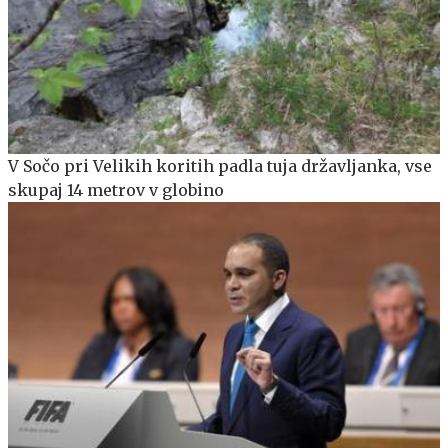
V Sočo pri Velikih koritih padla tuja državljanka, vse
skupaj 14 metrov v globino