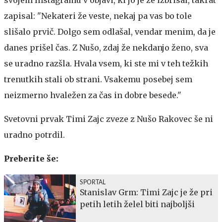
zapisal: "Nekateri že veste, nekaj pa vas bo tole
slišalo prvič. Dolgo sem odlašal, vendar menim, da je
danes prišel čas. Z Nušo, zdaj že nekdanjo ženo, sva
se uradno razšla.
Hvala vsem, ki ste mi v teh težkih
trenutkih stali ob strani. Vsakemu posebej sem
neizmerno hvaležen za čas in dobre besede."
Svetovni prvak Timi Zajc zveze z Nušo Rakovec še ni
uradno potrdil.
Preberite še:
SPORTAL
Stanislav Grm: Timi Zajc je že pri
petih letih želel biti najboljši