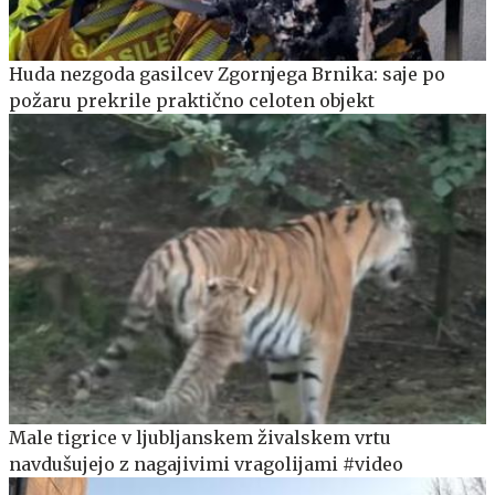
Huda nezgoda gasilcev Zgornjega Brnika: saje po
požaru prekrile praktično celoten objekt
Male tigrice v ljubljanskem živalskem vrtu
navdušujejo z nagajivimi vragolijami #video