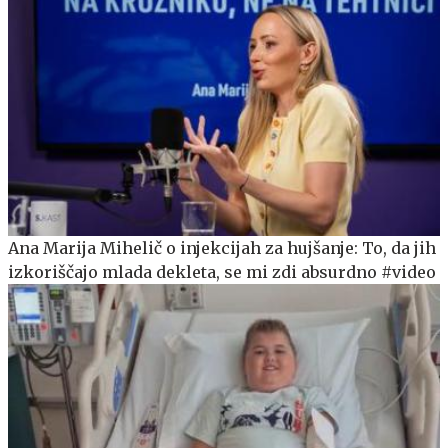
Ana Marija Mihelič o injekcijah za hujšanje: To, da jih
izkoriščajo mlada dekleta, se mi zdi absurdno #video