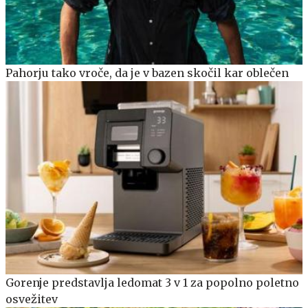
Pahorju tako vroče, da je v bazen skočil kar oblečen
Gorenje predstavlja ledomat 3 v 1 za popolno poletno
osvežitev