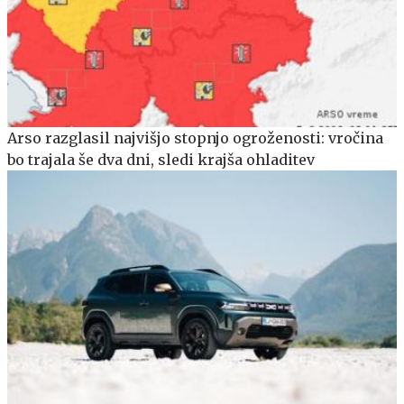
Arso razglasil najvišjo stopnjo ogroženosti: vročina
bo trajala še dva dni, sledi krajša ohladitev