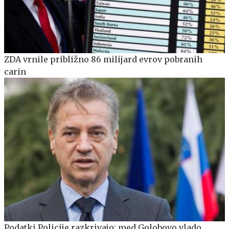
ZDA vrnile približno 86 milijard evrov pobranih
carin
Podatki Policije razkrivajo: med Golobovo vlado