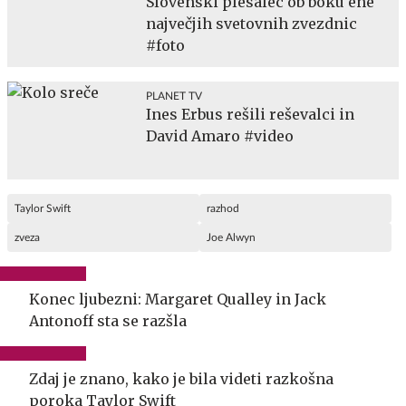
Slovenski plesalec ob boku ene
največjih svetovnih zvezdnic
#foto
PLANET TV
Ines Erbus rešili reševalci in
David Amaro #video
Taylor Swift
razhod
zveza
Joe Alwyn
Konec ljubezni: Margaret Qualley in Jack
Antonoff sta se razšla
Zdaj je znano, kako je bila videti razkošna
poroka Taylor Swift