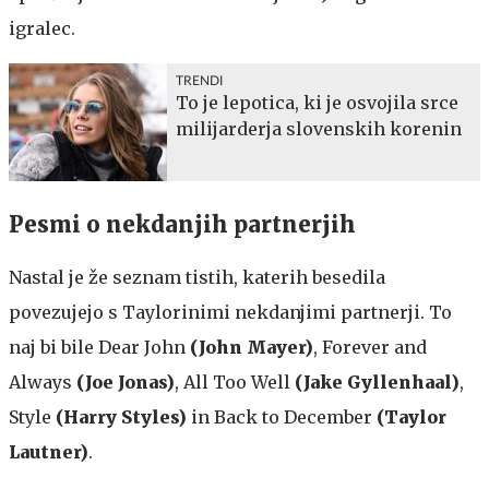
igralec.
TRENDI
To je lepotica, ki je osvojila srce
milijarderja slovenskih korenin
Pesmi o nekdanjih partnerjih
Nastal je že seznam tistih, katerih besedila
povezujejo s Taylorinimi nekdanjimi partnerji. To
naj bi bile Dear John
(John Mayer)
,
Forever and
Always
(Joe Jonas
)
, All Too Well
(Jake Gyllenhaal)
,
Style
(Harry Styles
)
in Back to December
(Taylor
Lautner
)
.