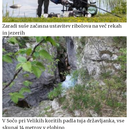
Zaradi suše začasna ustavitev ribolova na več rekah
in jezerih
V Sočo pri Velikih koritih padla tuja državljanka, vse
skupaj 14 metrov v globino