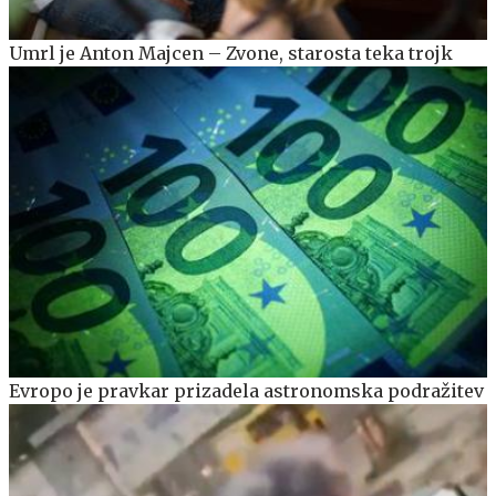
Umrl je Anton Majcen – Zvone, starosta teka trojk
Evropo je pravkar prizadela astronomska podražitev