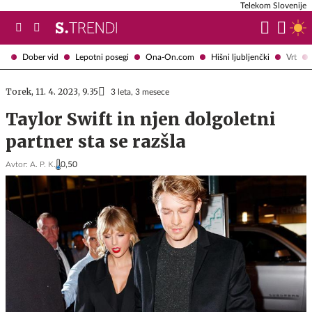
Telekom Slovenije
Dober vid
Lepotni posegi
Ona-On.com
Hišni ljubljenčki
Vrt
Torek, 11. 4. 2023, 9.35
3 leta, 3 mesece
Taylor Swift in njen dolgoletni
partner sta se razšla
Avtor:
A. P. K.
0,50