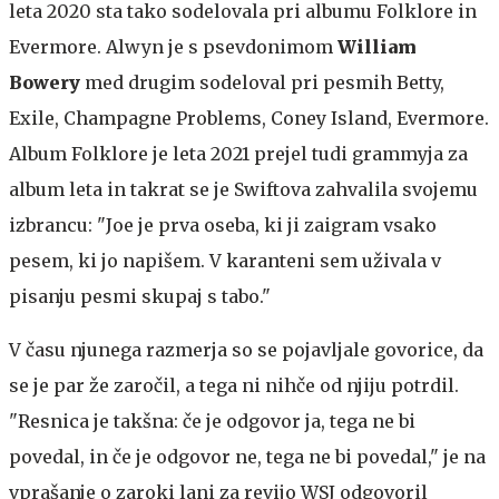
leta 2020 sta tako sodelovala pri albumu Folklore in
Evermore. Alwyn je s psevdonimom
William
Bowery
med drugim sodeloval pri pesmih Betty,
Exile, Champagne Problems, Coney Island, Evermore.
Album Folklore je leta 2021 prejel tudi grammyja za
album leta in takrat se je Swiftova zahvalila svojemu
izbrancu: "Joe je prva oseba, ki ji zaigram vsako
pesem, ki jo napišem. V karanteni sem uživala v
pisanju pesmi skupaj s tabo."
V času njunega razmerja so se pojavljale govorice, da
se je par že zaročil, a tega ni nihče od njiju potrdil.
"Resnica je takšna: če je odgovor ja, tega ne bi
povedal, in če je odgovor ne, tega ne bi povedal," je na
vprašanje o zaroki lani za revijo WSJ odgovoril