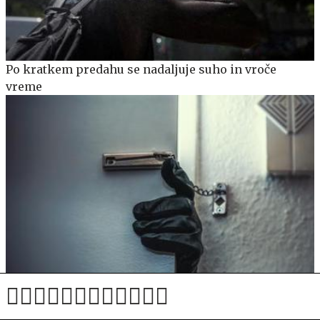
Po kratkem predahu se nadaljuje suho in vroče
vreme
Nepridiprav v Kopru je imel neznansko srečo