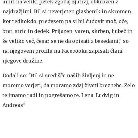
umrl na veliki petek zgodaj zjutraj, obkrožen z
najdražjimi. Bil si neverjeten glasbenik in skromen
kot redkokdo, predvsem pa si bil čudovit mož, oče,
brat, stric in dedek. Prijazen, varen, skrben, ljubeč in
še veliko več, česar se ne da opisati z besedami," so
na njegovem profilu na Facebooku zapisali člani
njegove družine.
Dodali so: "Bil si središče naših življenj in ne
moremo verjeti, da moramo zdaj živeti brez tebe. Zelo
te imamo radi in pogrešamo te. Lena, Ludvig in
Andreas"