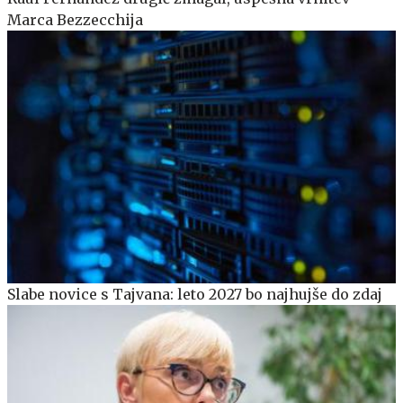
Marca Bezzecchija
Slabe novice s Tajvana: leto 2027 bo najhujše do zdaj