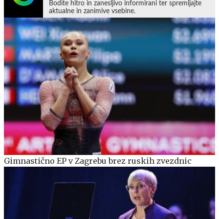
Bodite hitro in zanesljivo informirani ter spremljajte
aktualne in zanimive vsebine.
Gimnastično EP v Zagrebu brez ruskih zvezdnic