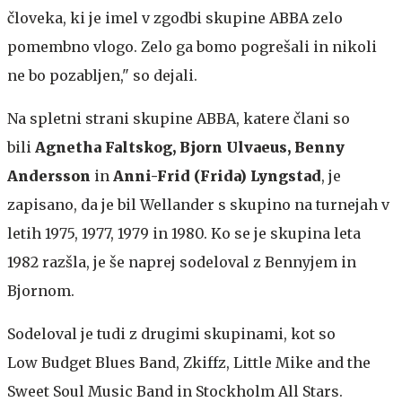
človeka, ki je imel v zgodbi skupine ABBA zelo
pomembno vlogo. Zelo ga bomo pogrešali in nikoli
ne bo pozabljen," so dejali.
Na spletni strani skupine ABBA, katere člani so
bili
Agnetha Faltskog, Bjorn Ulvaeus, Benny
Andersson
in
Anni-Frid (Frida) Lyngstad
, je
zapisano, da je bil Wellander s skupino na turnejah v
letih 1975, 1977, 1979 in 1980. Ko se je skupina leta
1982 razšla, je še naprej sodeloval z Bennyjem in
Bjornom.
Sodeloval je tudi z drugimi skupinami, kot so
Low Budget Blues Band, Zkiffz, Little Mike and the
Sweet Soul Music Band in Stockholm All Stars.