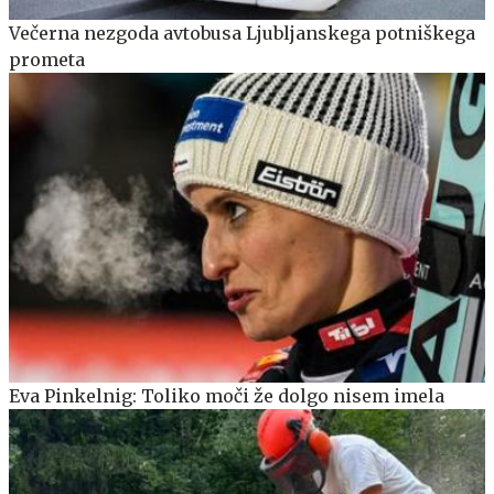
Večerna nezgoda avtobusa Ljubljanskega potniškega
prometa
Eva Pinkelnig: Toliko moči že dolgo nisem imela