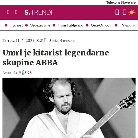
Telekom Slovenije
Trajnost
Vedeževanje
Hišni ljubljenčki
Ona-On.com
TV-spored
Torek, 11. 4. 2023, 8.21
3 leta, 4 mesece
Umrl je kitarist legendarne
skupine ABBA
Avtor:
Sa. B.
3,98