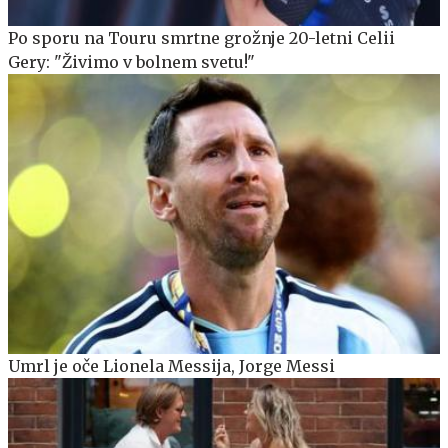
Po sporu na Touru smrtne grožnje 20-letni Celii
Gery: "Živimo v bolnem svetu!"
Umrl je oče Lionela Messija, Jorge Messi