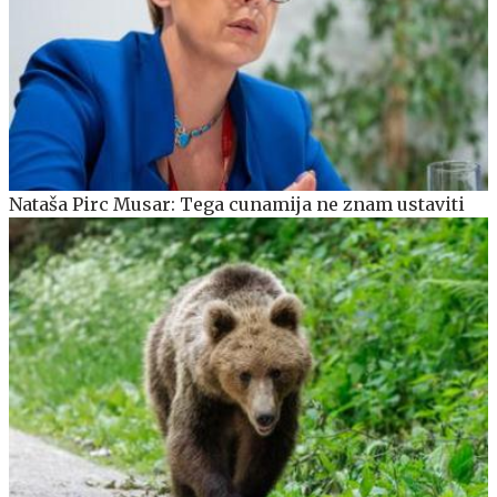
Nataša Pirc Musar: Tega cunamija ne znam ustaviti