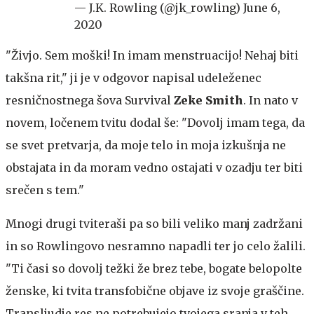
— J.K. Rowling (@jk_rowling)
June 6,
2020
"Živjo. Sem moški! In imam menstruacijo! Nehaj biti
takšna rit," ji je v odgovor napisal udeleženec
resničnostnega šova Survival
Zeke Smith
. In nato v
novem, ločenem tvitu dodal še: "Dovolj imam tega, da
se svet pretvarja, da moje telo in moja izkušnja ne
obstajata in da moram vedno ostajati v ozadju ter biti
srečen s tem."
Mnogi drugi tviteraši pa so bili veliko manj zadržani
in so Rowlingovo nesramno napadli ter jo celo žalili.
"Ti časi so dovolj težki že brez tebe, bogate belopolte
ženske, ki tvita transfobične objave iz svoje graščine.
Transljudje res ne potrebujejo tvojega sranja v teh