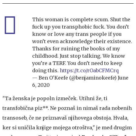
This woman is complete scum. Shut the
fuck up you transphobic fuck. You don’t
know or love any trans people if you
won’t even acknowledge their existence.
Thanks for ruining the books of my
childhood. Just stop talking. We know
you’re a TERF. You don’t need to keep
doing this.
https://t.co/rOabCFMCrq
— Ben O'Keefe (@benjaminokeefe)
June
6, 2020
"Ta ženska je popoln izmeček. Utihni že, ti
transfobična piz**. Ne poznaš in nimaš rada nobenih
transoseb, če ne priznavaš njihovega obstoja. Hvala,
ker si uničila knjige mojega otroštva," je med drugim