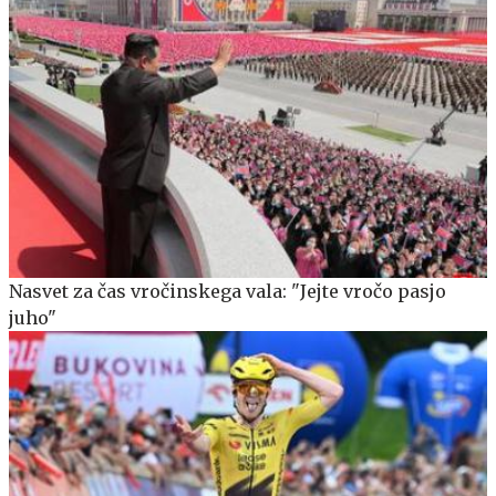
Nasvet za čas vročinskega vala: "Jejte vročo pasjo
juho"