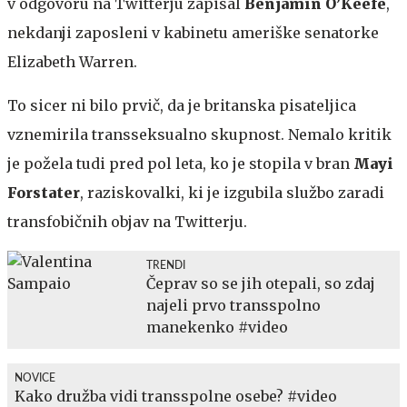
v odgovoru na Twitterju zapisal
Benjamin O’Keefe
,
nekdanji zaposleni v kabinetu ameriške senatorke
Elizabeth Warren.
To sicer ni bilo prvič, da je britanska pisateljica
vznemirila transseksualno skupnost. Nemalo kritik
je požela tudi pred pol leta, ko je stopila v bran
Mayi
Forstater
, raziskovalki, ki je izgubila službo zaradi
transfobičnih objav na Twitterju.
TRENDI
Čeprav so se jih otepali, so zdaj
najeli prvo transspolno
manekenko #video
NOVICE
Kako družba vidi transspolne osebe? #video