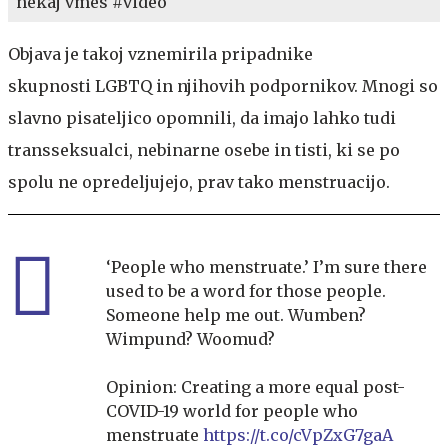
nekaj vmes #video
Objava je takoj vznemirila pripadnike
skupnosti LGBTQ in njihovih podpornikov. Mnogi so
slavno pisateljico opomnili, da imajo lahko tudi
transseksualci, nebinarne osebe in tisti, ki se po
spolu ne opredeljujejo, prav tako menstruacijo.
‘People who menstruate.’ I’m sure there
used to be a word for those people.
Someone help me out. Wumben?
Wimpund? Woomud?
Opinion: Creating a more equal post-
COVID-19 world for people who
menstruate
https://t.co/cVpZxG7gaA