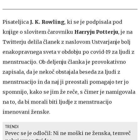
Pisateljica
J. K. Rowling
, ki se je podpisala pod
knjige o slovitem čarovniku
Harryju Potterju
, je na
Twitterju delila članek z naslovom Ustvarjanje bolj
enakopravnega sveta v obdobju po covid-19 za ljudi z
menstruacijo. Ob deljenju članka je provokativno
zapisala, da je nekoč obstajala beseda za ljudi z
menstruacijo in da naj ji preostali pomagajo ter jo
spomnijo, kako se jim že reče, s čimer je namigovala
na to, da bi morali biti ljudje z menstruacijo
imenovani ženske.
TRENDI
Pevec se je odločil: Ni ne moški ne ženska, temveč