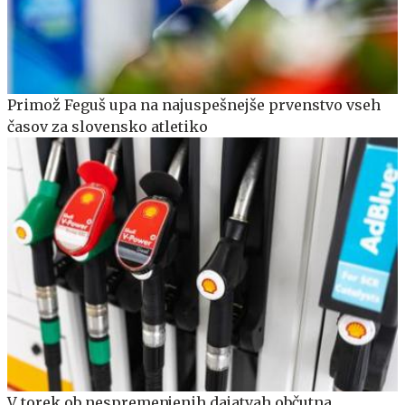
Primož Feguš upa na najuspešnejše prvenstvo vseh
časov za slovensko atletiko
V torek ob nespremenjenih dajatvah občutna