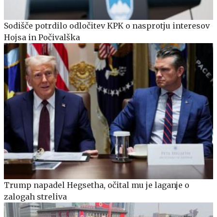
Sodišče potrdilo odločitev KPK o nasprotju interesov
Hojsa in Počivalška
Trump napadel Hegsetha, očital mu je laganje o
zalogah streliva