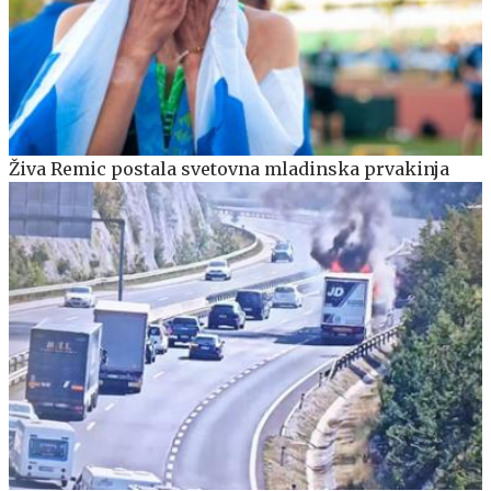
Živa Remic postala svetovna mladinska prvakinja