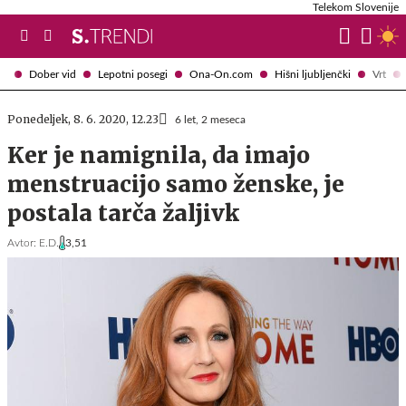
Telekom Slovenije
Dober vid
Lepotni posegi
Ona-On.com
Hišni ljubljenčki
Vrt
Ponedeljek, 8. 6. 2020, 12.23
6 let, 2 meseca
Ker je namignila, da imajo
menstruacijo samo ženske, je
postala tarča žaljivk
Avtor:
E.D.
3,51