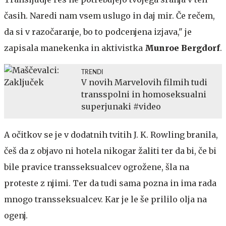
časih. Naredi nam vsem uslugo in daj mir. Če rečem,
da si v razočaranje, bo to podcenjena izjava," je
zapisala manekenka in aktivistka
Munroe Bergdorf
.
TRENDI
V novih Marvelovih filmih tudi
transspolni in homoseksualni
superjunaki #video
A očitkov se je v dodatnih tvitih J. K. Rowling branila,
češ da z objavo ni hotela nikogar žaliti ter da bi, če bi
bile pravice transseksualcev ogrožene, šla na
proteste z njimi. Ter da tudi sama pozna in ima rada
mnogo transseksualcev. Kar je le še prililo olja na
ogenj.