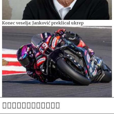
Konec veselja: Janković preklical ukrep
Martin z rekordom steze do najboljšega startnega
položaja v Silverstonu