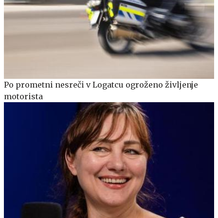
Po prometni nesreči v Logatcu ogroženo življenje
motorista