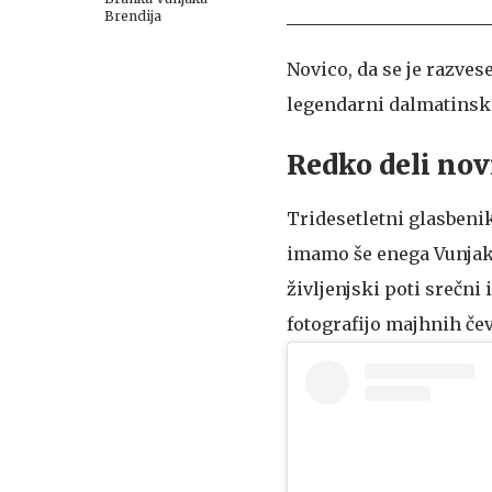
Brendija
Novico, da se je razvese
legendarni dalmatinsk
Redko deli nov
Tridesetletni glasbenik
imamo še enega Vunjaka.
življenjski poti srečni 
fotografijo majhnih čeve