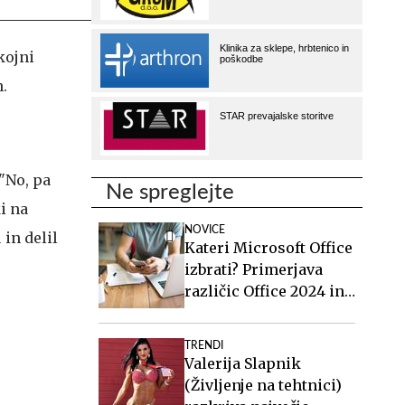
okojni
n.
 "No, pa
Ne spreglejte
i na
NOVICE
 in delil
Kateri Microsoft Office
izbrati? Primerjava
različic Office 2024 in
Office 2021.
TRENDI
Valerija Slapnik
(Življenje na tehtnici)