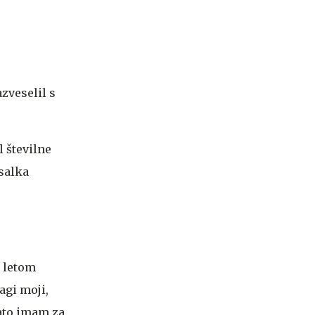
azveselil s
l številne
esalka
m letom
agi moji,
Zato imam za