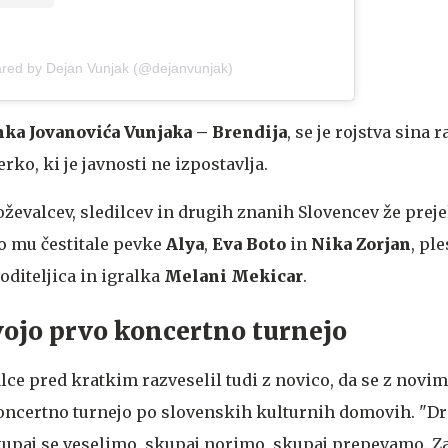
ared by Dejan Vunjak (@dejanvunjak)
ka Jovanovića Vunjaka – Brendija
, se je rojstva sina r
rko, ki je javnosti ne izpostavlja.
ževalcev, sledilcev in drugih znanih Slovencev že preje
o mu čestitale pevke
Alya
,
Eva Boto
in
Nika Zorjan
, pl
voditeljica in igralka
Melani Mekicar
.
vojo prvo koncertno turnejo
lce pred kratkim razveselil tudi z novico, da se z novi
oncertno turnejo po slovenskih kulturnih domovih. "Dr
Skupaj se veselimo, skupaj norimo, skupaj prepevamo. 