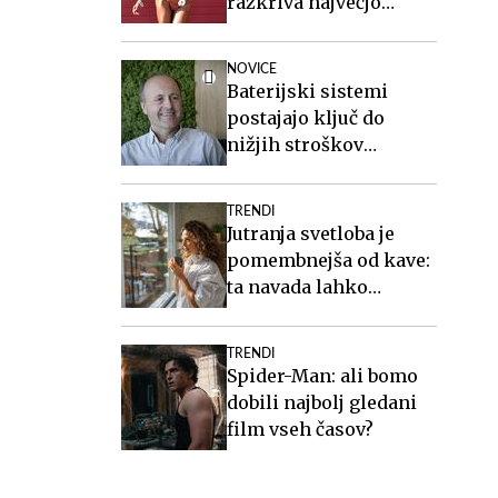
razkriva največjo
zablodo o hujšanju, ki ji
mnogi verjamejo
NOVICE
Baterijski sistemi
postajajo ključ do
nižjih stroškov
elektrike v podjetjih
TRENDI
Jutranja svetloba je
pomembnejša od kave:
ta navada lahko
izboljša vaš spanec
TRENDI
Spider-Man: ali bomo
dobili najbolj gledani
film vseh časov?