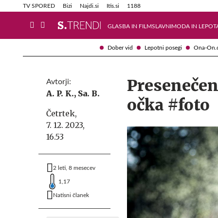
Info in obvestila
Tehnik
TV SPORED
Bizi
Najdi.si
Itis.si
1188
GLASBA IN FILM
SLAVNI
MODA IN LEPOT
Dober vid
Lepotni posegi
Ona-On.
Presenečenj
Avtorji:
A. P. K.,
Sa. B.
očka #foto
Četrtek,
7. 12. 2023,
16.53
2 leti, 8 mesecev
1,17
Natisni članek