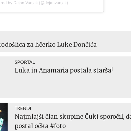
ared by Dejan Vunjak (@dejanvunjak)
odošlica za hčerko Luke Dončića
SPORTAL
Luka in Anamaria postala starša!
TRENDI
Najmlajši član skupine Čuki sporočil, da
postal očka #foto