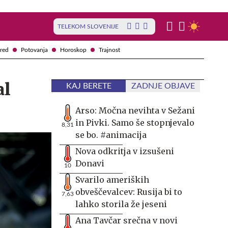
TELEKOM SLOVENIJE
red
Potovanja
Horoskop
Trajnost
al
KAJ BERETE
ZADNJE OBJAVE
Arso: Močna nevihta v Sežani
in Pivki. Samo še stopnjevalo
8,31
se bo. #animacija
Nova odkritja v izsušeni
Donavi
10
Svarilo ameriških
obveščevalcev: Rusija bi to
7,63
lahko storila že jeseni
Ana Tavčar srečna v novi