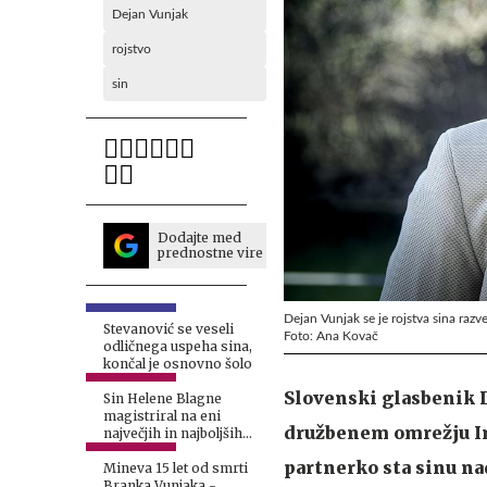
Dejan Vunjak
rojstvo
sin
Dodajte med
prednostne vire
Dejan Vunjak se je rojstva sina razv
Stevanović se veseli
Foto: Ana Kovač
odličnega uspeha sina,
končal je osnovno šolo
Slovenski glasbenik D
Sin Helene Blagne
magistriral na eni
družbenem omrežju Ins
največjih in najboljših
pravnih fakultet
partnerko sta sinu na
Mineva 15 let od smrti
Branka Vunjaka -