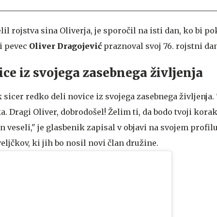
lil rojstva sina Oliverja, je sporočil na isti dan, ko bi p
i pevec
Oliver Dragojević
praznoval svoj 76. rojstni da
ice iz svojega zasebnega življenja
 sicer redko deli novice iz svojega zasebnega življenja.
 Dragi Oliver, dobrodošel! Želim ti, da bodo tvoji korak
in veseli," je glasbenik zapisal v objavi na svojem profilu
ljčkov, ki jih bo nosil novi član družine.