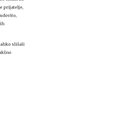
 prijatelje,
udovito,
nih
lahko slišali
kakšno