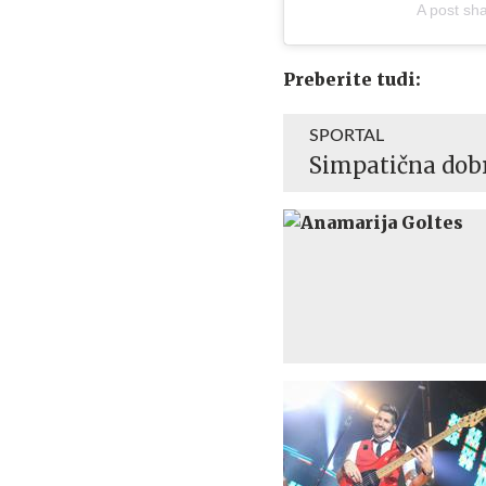
A post sh
Preberite tudi:
SPORTAL
Simpatična dobr