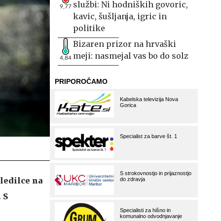
službi: Ni hodniških govoric,
9,77
kavic, šušljanja, igric in
politike
Bizaren prizor na hrvaški
meji: nasmejal vas bo do solz
4,84
sledilce na
 S