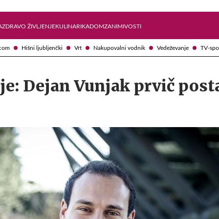
Želite prejemati e-novice?
Uživajmo pametno
A
ZDRAVO ŽIVLJENJE
KULINARIKA
DOM
ZANIMIVOSTI
com
Hišni ljubljenčki
Vrt
Nakupovalni vodnik
Vedeževanje
TV-spo
e: Dejan Vunjak prvič post