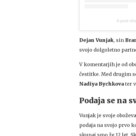
A post sh
Dejan Vunjak
, sin
Bran
svojo dolgoletno partne
V komentarjih je od obo
čestitke. Med drugim s
Nadiya Bychkova
ter 
Podaja se na s
Vunjak je svoje oboževa
podaja na svojo prvo k
skupaj smo že 12 let. 