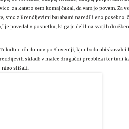
vico, za katero sem komaj čakal, da vam jo povem. Za vse
te, smo z Brendijevimi barabami naredili eno posebno, č
" je povedal v posnetku, ki ga je delil na svojih družbe
v 15 kulturnih domov po Sloveniji, kjer bodo obiskovalci 
endijevih skladb v malce drugačni preobleki ter tudi 
 niso slišali.