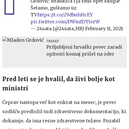
Grdović: Brankica i ja smo opet skupa!
Šetamo, guštamo uz
TV
https://t.co/29dbuhHcEY
pic.twitter.com/DWmfDTterW
— 24sata (@24sata_HR)
February 11, 2021
TRENDI
Priljubljeni hrvaški pevec zaradi
opitosti komaj prišel na oder
Pred leti se je hvalil, da živi bolje kot
ministri
Čeprav nastopa več kot enkrat na mesec, je pevec
sodišču predložil tudi zdravstveno dokumentacijo, ki
dokazuje, da ima resne zdravstvene težave. Pozabil