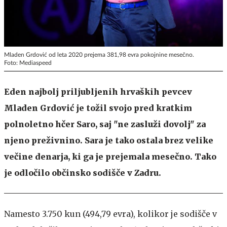
Mladen Grdović od leta 2020 prejema 381,98 evra pokojnine mesečno.
Foto: Mediaspeed
Eden najbolj priljubljenih hrvaških pevcev
Mladen Grdović je tožil svojo pred kratkim
polnoletno hčer Saro, saj "ne zasluži dovolj" za
njeno preživnino. Sara je tako ostala brez velike
večine denarja, ki ga je prejemala mesečno. Tako
je odločilo občinsko sodišče v Zadru.
Namesto 3.750 kun (494,79 evra), kolikor je sodišče v