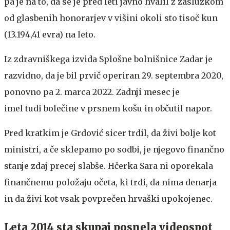
pa je na to, da se je pred leti javno hvalil z zaslužkom
od glasbenih honorarjev v višini okoli sto tisoč kun
(13.194,41 evra) na leto.
Iz zdravniškega izvida Splošne bolnišnice Zadar je
razvidno, da je bil prvič operiran 29. septembra 2020,
ponovno pa 2. marca 2022. Zadnji mesec je
imel tudi bolečine v prsnem košu in občutil napor.
Pred kratkim je Grdović sicer trdil, da živi bolje kot
ministri, a če sklepamo po sodbi, je njegovo finančno
stanje zdaj precej slabše. Hčerka Sara ni oporekala
finančnemu položaju očeta, ki trdi, da nima denarja
in da živi kot vsak povprečen hrvaški upokojenec.
Leta 2014 sta skupaj posnela videospot