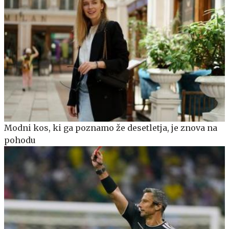
Modni kos, ki ga poznamo že desetletja, je znova na
pohodu