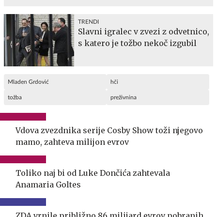
TRENDI
Slavni igralec v zvezi z odvetnico,
s katero je tožbo nekoč izgubil
Mladen Grdović
hči
tožba
preživnina
Vdova zvezdnika serije Cosby Show toži njegovo
mamo, zahteva milijon evrov
Toliko naj bi od Luke Dončića zahtevala
Anamaria Goltes
ZDA vrnile približno 86 milijard evrov pobranih