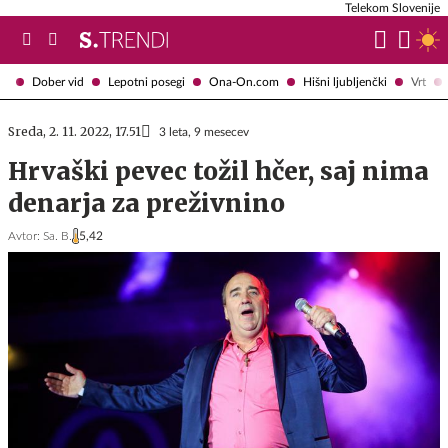
Telekom Slovenije
Dober vid
Lepotni posegi
Ona-On.com
Hišni ljubljenčki
Vrt
Sreda, 2. 11. 2022, 17.51
3 leta, 9 mesecev
Hrvaški pevec tožil hčer, saj nima
denarja za preživnino
Avtor:
Sa. B.
5,42