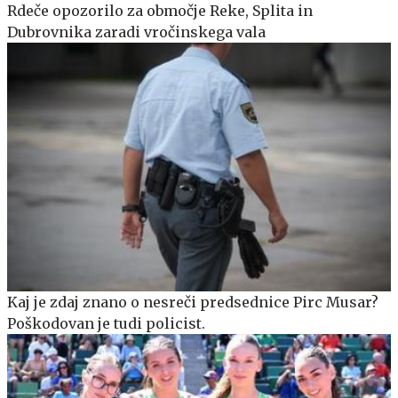
Rdeče opozorilo za območje Reke, Splita in
Dubrovnika zaradi vročinskega vala
Kaj je zdaj znano o nesreči predsednice Pirc Musar?
Poškodovan je tudi policist.