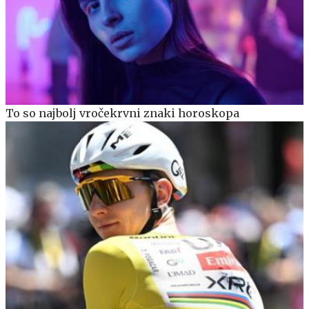
To so najbolj vročekrvni znaki horoskopa