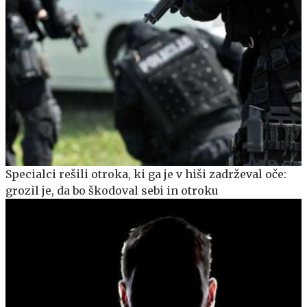
Specialci rešili otroka, ki ga je v hiši zadrževal oče:
grozil je, da bo škodoval sebi in otroku