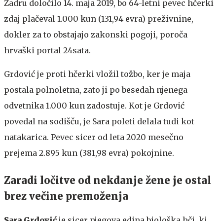
Zadru določilo 14. maja 2019, bo 64-letni pevec hčerki
zdaj plačeval 1.000 kun (131,94 evra) preživnine,
dokler za to obstajajo zakonski pogoji, poroča
hrvaški portal 24sata.
Grdović je proti hčerki vložil tožbo, ker je maja
postala polnoletna, zato ji po besedah njenega
odvetnika 1.000 kun zadostuje. Kot je Grdović
povedal na sodišču, je Sara poleti delala tudi kot
natakarica. Pevec sicer od leta 2020 mesečno
prejema 2.895 kun (381,98 evra) pokojnine.
Zaradi ločitve od nekdanje žene je ostal
brez večine premoženja
Sara Grdović
je sicer njegova edina biološka hči, ki