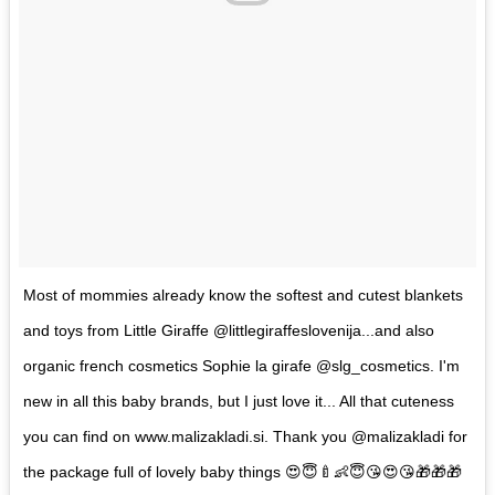
Most of mommies already know the softest and cutest blankets
and toys from Little Giraffe @littlegiraffeslovenija...and also
organic french cosmetics Sophie la girafe @slg_cosmetics. I'm
new in all this baby brands, but I just love it... All that cuteness
you can find on www.malizakladi.si. Thank you @malizakladi for
the package full of lovely baby things 😍😇🍼👶😇😘😍😘🎁🎁🎁