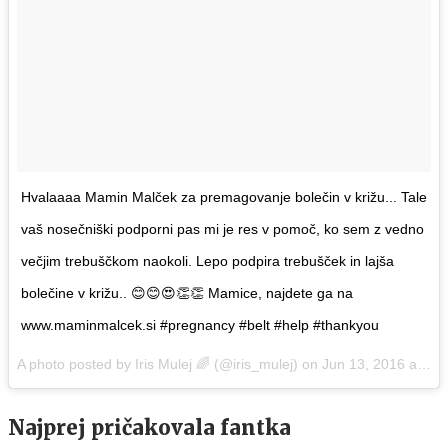
Hvalaaaa Mamin Malček za premagovanje bolečin v križu... Tale
vaš nosečniški podporni pas mi je res v pomoč, ko sem z vedno
večjim trebuščkom naokoli. Lepo podpira trebušček in lajša
bolečine v križu.. 😊😊😍👏👏 Mamice, najdete ga na
www.maminmalcek.si #pregnancy #belt #help #thankyou
A photo posted by Iris Mulej 🌈 (@iris_mulej) on
Jun 13, 2016 at 6:38am PDT
Najprej pričakovala fantka