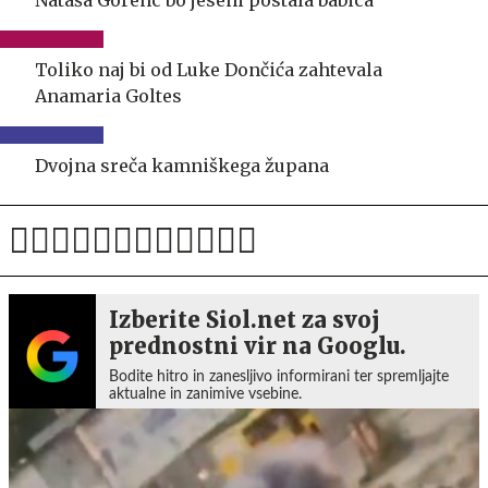
Nataša Gorenc bo jeseni postala babica
Toliko naj bi od Luke Dončića zahtevala
Anamaria Goltes
Dvojna sreča kamniškega župana
Izberite Siol.net za svoj
prednostni vir na Googlu.
Bodite hitro in zanesljivo informirani ter spremljajte
aktualne in zanimive vsebine.