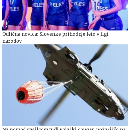
Odlična novica: Slovenke prihodnje leto v ligi
narodov
Na pomoč gasilcem tudi vojaški cougar, požarišče na