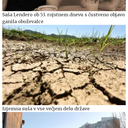
Saša Lendero ob 53. rojstnem dnevu s čustveno objavo
ganila oboževalce
Izjemna suša v vse večjem delu države