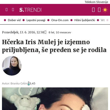
Telekom Slovenije
Dober vid
Lepotni posegi
Ona-On.com
Hišni ljubljenčki
Vrt
Ponedeljek, 13. 6. 2016, 12.58
8 let, 10 mesecev
Hčerka Iris Mulej je izjemno
priljubljena, še preden se je rodila
Avtor:
Branka Grbin
3,45