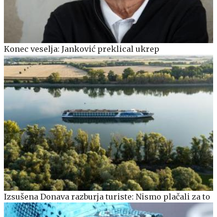
Konec veselja: Janković preklical ukrep
Izsušena Donava razburja turiste: Nismo plačali za to