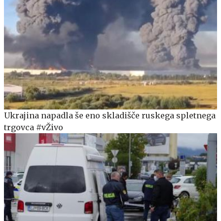
Ukrajina napadla še eno skladišče ruskega spletnega
trgovca #vŽivo