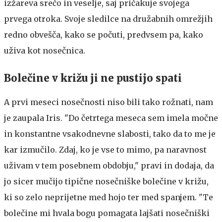
izžareva srečo in veselje, saj pričakuje svojega
prvega otroka. Svoje sledilce na družabnih omrežjih
redno obvešča, kako se počuti, predvsem pa, kako
uživa kot nosečnica.
Bolečine v križu ji ne pustijo spati
A prvi meseci nosečnosti niso bili tako rožnati, nam
je zaupala Iris. "Do četrtega meseca sem imela močne
in konstantne vsakodnevne slabosti, tako da to me je
kar izmučilo. Zdaj, ko je vse to mimo, pa naravnost
uživam v tem posebnem obdobju," pravi in dodaja, da
jo sicer mučijo tipične nosečniške bolečine v križu,
ki so zelo neprijetne med hojo ter med spanjem. "Te
bolečine mi hvala bogu pomagata lajšati nosečniški