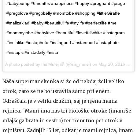
#babybump #6months #happiness #happy #pregnant #prego
#pregolove #pregobelly #momtobe #shopping #littleGiraffe
#malizakladi #baby #beautifullife #mylife #perfectlife #me
#mommytobe #babylove #beautiful #loveit #white #instagram
#instalike #instaphoto #instagood #instamood #instaphoto
#instapic #instadaily #insta
A photo posted by Iris Mulej 🌈 (@iris_mulej) on
May 20, 2016 at 4:36am PDT
Naša supermanekenka si že od nekdaj želi veliko
otrok, zato se ne bo ustavila samo pri enem.
Odraščala je v veliki družini, saj je njena mama
rejnica. "Mami ima nas tri biološke otroke (imam še
mlajšega brata in sestro) ter trenutno pet otrok v
rejništvu. Zadnjih 15 let, odkar je mami rejnica, imam