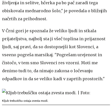
življenja in selitve, hčerka pa bo pač zaradi tega
obiskovala mednarodno šolo," je povedala o bližnjih
načrtih za prihodnost.
V Črni gori je spoznala že veliko ljudi in stkala
prijateljstva, najbolj sta ji všeč toplina in prijaznost
ljudi, saj pravi, da so dostopnejši kot Slovenci, a
vseeno pogreša marsikaj. "Pogrešam urejenost in
čistočo, v tem smo Slovenci res vzorni. Moti me
denimo tudi to, da nimajo zakona o ločevanju
odpadkov in da se veliko kadi v zaprtih prostorih."
Kljub trebuščku ostaja zvesta modi.