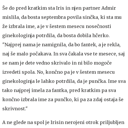
Še do pred kratkim sta Iris in njen partner Admir
mislila, da bosta septembra povila sinčka, ki sta mu
že izbrala ime, a je v šestem mesecu nosečnosti
ginekologinja potrdila, da bosta dobila hčerko.
"Najprej nama je namignila, da bo fantek, a je rekla,
naj še malo počakava. In sva čakala vse te mesece, saj
se nam je dete vedno skrivalo in ni bilo mogoče
izvedeti spola. No, končno pa je v šestem mesecu
ginekologinja le lahko potrdila, da je punčka. Ime sva
tako najprej imela za fantka, pred kratkim pa sva
končno izbrala ime za punčko, ki pa za zdaj ostaja še
skrivnost."
A ne glede na spol je Irisin nerojeni otrok priljubljen