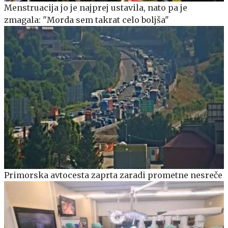
Menstruacija jo je najprej ustavila, nato pa je
zmagala: "Morda sem takrat celo boljša"
Primorska avtocesta zaprta zaradi prometne nesreče