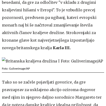
besedami, da gre za odločitev "v skladu z drugimi
kraljevimi hišami v Evropi". To je vzbudilo precej
pozornosti, predvsem pa ugibanj, kateri evropski
monarh naj bi še načrtoval zmanjševanje števila
aktivnih članov kraljeve družine. Strokovnjaki za
kronane glave kot najverjetnejšega izpostavljajo
novega britanskega kralja
Karla III.
Foto: Guliverimage/AP
Tako so se začele pojavljati govorice, da gre
pravzaprav za usklajeno akcijo oziroma dogovor
med njim in njegovo daljno sorodnico Margareto ter
da je poteza danske kraljice idealna priložnost, da