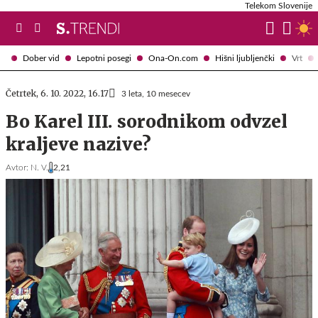
Telekom Slovenije
Dober vid
Lepotni posegi
Ona-On.com
Hišni ljubljenčki
Vrt
Četrtek, 6. 10. 2022, 16.17
3 leta, 10 mesecev
Bo Karel III. sorodnikom odvzel
kraljeve nazive?
Avtor:
N. V.
2,21