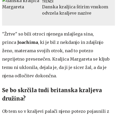
TRENDI
Danska kraljica štirim vnukom
odvzela kraljeve nazive
"Žrtve" so bili otroci njenega mlajšega sina,
princa
Joachima
, ki je bil z nekdanjo in zdajšnjo
ženo, materama svojih otrok, nad to potezo
neprijetno presenečen. Kraljica Margareta se kljub
temu ni uklonila, dejala je, da ji je sicer žal, a da je
njena odločitev dokončna.
Se bo skrčila tudi britanska kraljeva
družina?
Ob tem so v kraljevi palači njeno potezo pojasnili z