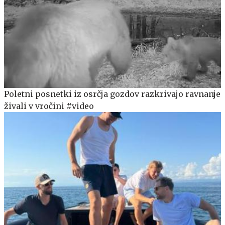
Poletni posnetki iz osrčja gozdov razkrivajo ravnanje
živali v vročini #video