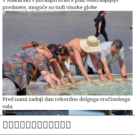
V Makarski v jutranjih urah s plaž odstranjujejo
predmete, mogoče so tudi visoke globe
Pred nami zadnji dan rekordno dolgega vročinskega
vala