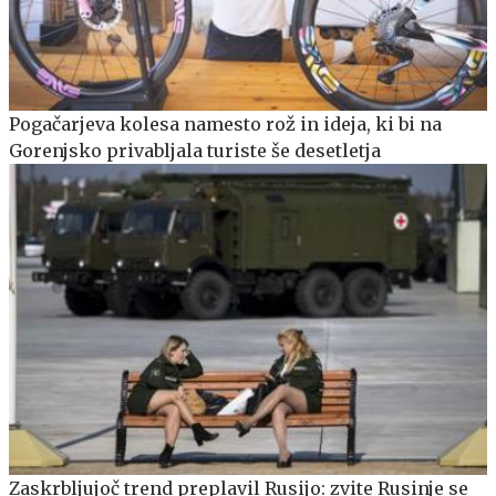
Pogačarjeva kolesa namesto rož in ideja, ki bi na
Gorenjsko privabljala turiste še desetletja
Zaskrbljujoč trend preplavil Rusijo: zvite Rusinje se