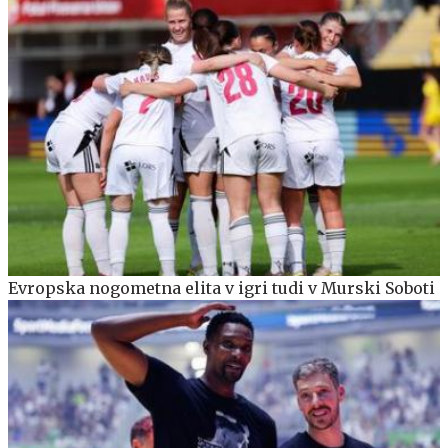
Evropska nogometna elita v igri tudi v Murski Soboti