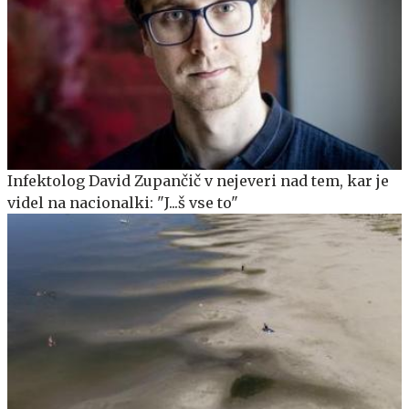
Infektolog David Zupančič v nejeveri nad tem, kar je
videl na nacionalki: "J...š vse to"