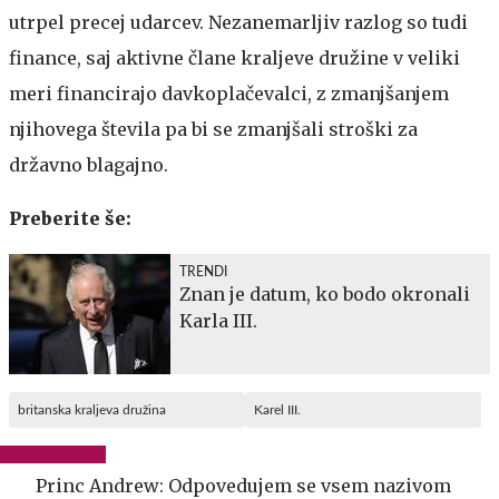
utrpel precej udarcev. Nezanemarljiv razlog so tudi
finance, saj aktivne člane kraljeve družine v veliki
meri financirajo davkoplačevalci, z zmanjšanjem
njihovega števila pa bi se zmanjšali stroški za
državno blagajno.
Preberite še:
TRENDI
Znan je datum, ko bodo okronali
Karla III.
britanska kraljeva družina
Karel III.
Princ Andrew: Odpovedujem se vsem nazivom