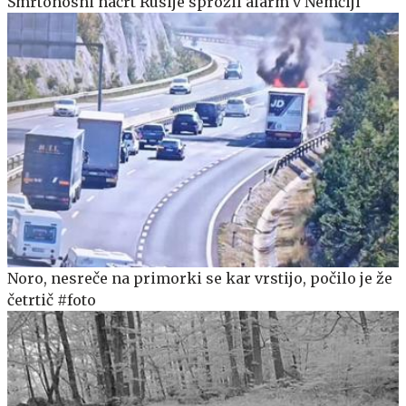
Smrtonosni načrt Rusije sprožil alarm v Nemčiji
Noro, nesreče na primorki se kar vrstijo, počilo je že
četrtič #foto