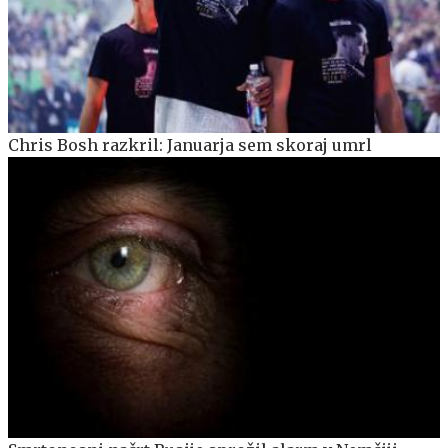
Chris Bosh razkril: Januarja sem skoraj umrl