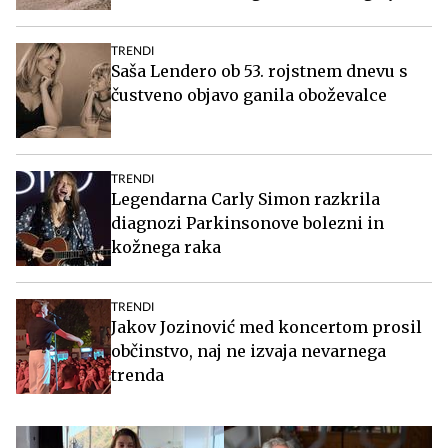
TRENDI
Saša Lendero ob 53. rojstnem dnevu s
čustveno objavo ganila oboževalce
TRENDI
Legendarna Carly Simon razkrila
diagnozi Parkinsonove bolezni in
kožnega raka
TRENDI
Jakov Jozinović med koncertom prosil
občinstvo, naj ne izvaja nevarnega
trenda