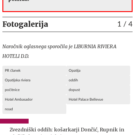
Fotogalerija
1
/ 4
Naročnik oglasnega sporočila je LIBURNIA RIVIERA
HOTELI D.D.
PR članek
Opatija
Opatijska riviera
oddih
počitnice
dopust
Hotel Ambasador
Hotel Palace Bellevue
noad
Zvezdniški oddih: košarkarji Dončić, Rupnik in