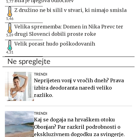
Bila je njegova odločitev
5,77
Z družino ne bi silil v stvari, ki nimajo smisla
5,46
Velika sprememba: Domen in Nika Prevc ter
drugi Slovenci dobili proste roke
5,69
Velik porast hudo poškodovanih
4,31
Ne spreglejte
TRENDI
Neprijeten vonj v vročih dneh? Prava
izbira deodoranta naredi veliko
razliko.
TRENDI
Kaj se dogaja na hrvaškem otoku
Obonjan? Par razkril podrobnosti o
ekskluzivnem dogodku za svingerje.