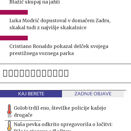
Blažič skupaj na jahti
Luka Modrić dopustoval v domačem Zadru,
skakal tudi z najvišje skakalnice
Cristiano Ronaldo pokazal delček svojega
prestižnega voznega parka
KAJ BERETE
ZADNJE OBJAVE
Golob trdil eno, številke policije kažejo
drugače
10
Naša pevka odkrito spregovorila o ločitvi: