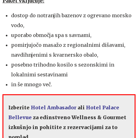
Paket vključuje:
dostop do notranjih bazenov z ogrevano morsko
vodo,
uporabo območja spa s savnami,
pomirjujočo masažo z regionalnimi dišavami,
navdihnjenimi s kvarnersko obalo,
posebno trihodno kosilo s sezonskimi in
lokalnimi sestavinami
in še mnogo več.
Izberite
Hotel Ambasador
ali
Hotel Palace
Bellevue
za edinstveno Wellness & Gourmet
izkušnjo in pohitite z rezervacijami za to
pomlad.