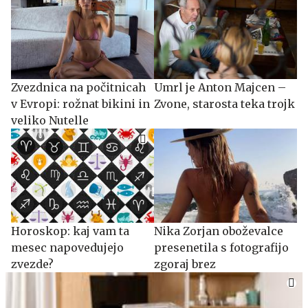
Zvezdnica na počitnicah
Umrl je Anton Majcen –
v Evropi: rožnat bikini in
Zvone, starosta teka trojk
veliko Nutelle
Horoskop: kaj vam ta
Nika Zorjan oboževalce
mesec napovedujejo
presenetila s fotografijo
zvezde?
zgoraj brez