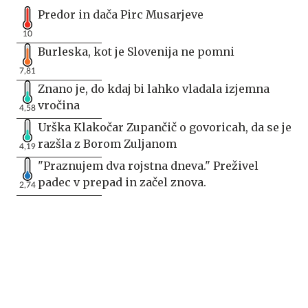
Predor in dača Pirc Musarjeve
10
Burleska, kot je Slovenija ne pomni
7,81
Znano je, do kdaj bi lahko vladala izjemna
vročina
4,58
Urška Klakočar Zupančič o govoricah, da se je
razšla z Borom Zuljanom
4,19
"Praznujem dva rojstna dneva." Preživel
padec v prepad in začel znova.
2,74