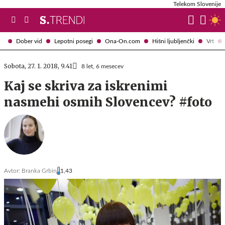
Telekom Slovenije
Dober vid
Lepotni posegi
Ona-On.com
Hišni ljubljenčki
Vrt
Sobota, 27. 1. 2018, 9.41
8 let, 6 mesecev
Kaj se skriva za iskrenimi
nasmehi osmih Slovencev? #foto
Avtor:
Branka Grbin
1,43