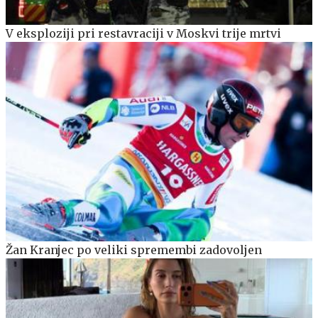
V eksploziji pri restavraciji v Moskvi trije mrtvi
Žan Kranjec po veliki spremembi zadovoljen