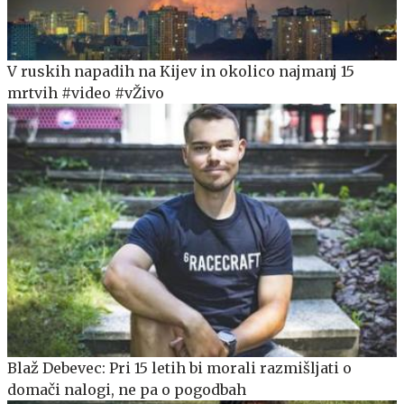
V ruskih napadih na Kijev in okolico najmanj 15
mrtvih #video #vŽivo
Blaž Debevec: Pri 15 letih bi morali razmišljati o
domači nalogi, ne pa o pogodbah