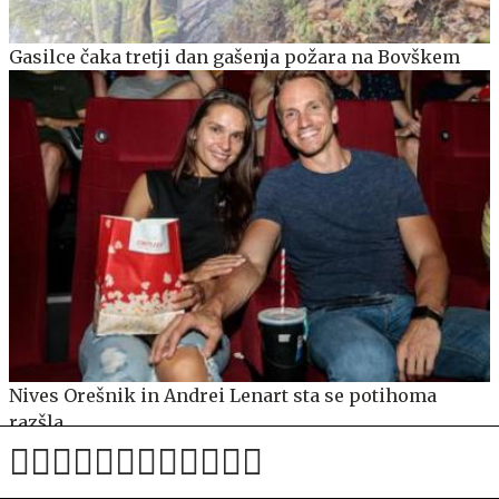
Gasilce čaka tretji dan gašenja požara na Bovškem
Nives Orešnik in Andrei Lenart sta se potihoma
razšla