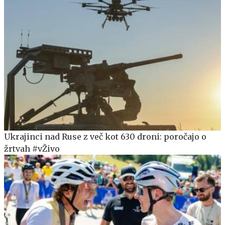
Ukrajinci nad Ruse z več kot 630 droni: poročajo o
žrtvah #vŽivo