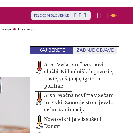
TELEKOM SLOVENIJE
tovanja
Horoskop
KAJ BERETE
ZADNJE OBJAVE
Ana Tavčar srečna v novi
službi: Ni hodniških govoric,
9,77
kavic, šušljanja, igric in
politike
Arso: Močna nevihta v Sežani
in Pivki. Samo še stopnjevalo
8,31
se bo. #animacija
Nova odkritja v izsušeni
Donavi
6,79