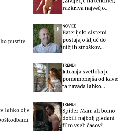
(Življenje na tehtnici)
razkriva največjo
zablodo o hujšanju, ki ji
mnogi verjamejo
NOVICE
Baterijski sistemi
postajajo ključ do
hko pustite
nižjih stroškov
elektrike v podjetjih
TRENDI
Jutranja svetloba je
pomembnejša od kave:
ta navada lahko
izboljša vaš spanec
TRENDI
e lahko olje
Spider-Man: ali bomo
dobili najbolj gledani
 poškodbami.
film vseh časov?