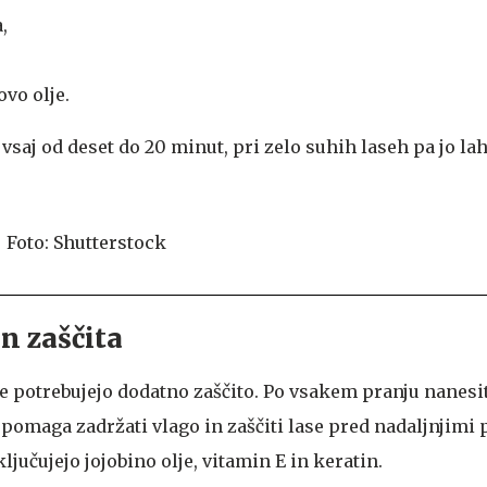
,
vo olje.
vsaj od deset do 20 minut, pri zelo suhih laseh pa jo la
n zaščita
e potrebujejo dodatno zaščito. Po vsakem pranju nanesit
i pomaga zadržati vlago in zaščiti lase pred nadaljnjimi
ljučujejo jojobino olje, vitamin E in keratin.