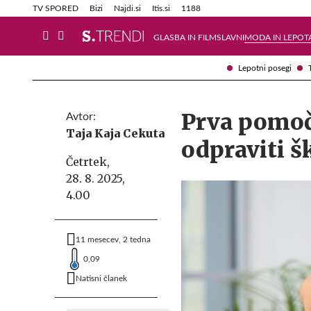
Info in obvestila
Tehnik
TV SPORED
Bizi
Najdi.si
Itis.si
1188
GLASBA IN FILM
SLAVNI
MODA IN LEPOT
Lepotni posegi
Prva pomoč 
Avtor:
Taja Kaja Cekuta
odpraviti š
Četrtek,
28. 8. 2025,
4.00
11 mesecev, 2 tedna
0,09
Natisni članek