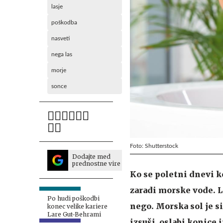
lasje
poškodba
nasveti
nega las
morje
sonce
Foto: Shutterstock
Dodajte med
prednostne vire
Ko se poletni dnevi k
zaradi morske vode. L
Po hudi poškodbi
nego. Morska sol je si
konec velike kariere
Lare Gut-Behrami
izsuši, oslabi konice 