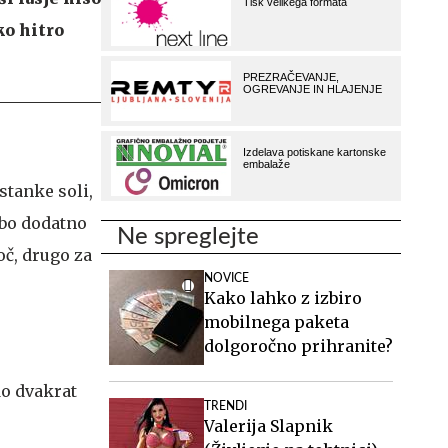
ko hitro
ostanke soli,
 bo dodatno
Ne spreglejte
oč, drugo za
NOVICE
Kako lahko z izbiro
mobilnega paketa
dolgoročno prihranite?
do dvakrat
TRENDI
Valerija Slapnik