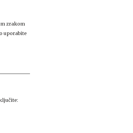
očim zrakom
no uporabite
ljučite: