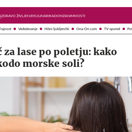
Želite prejemati e-novice?
Uživajmo pametno
A
ZDRAVO ŽIVLJENJE
KULINARIKA
DOM
ZANIMIVOSTI
Trajnost
Vedeževanje
Hišni ljubljenčki
Ona-On.com
TV-spored
Po
za lase po poletju: kako
kodo morske soli?