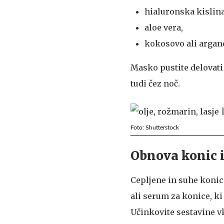
hialuronska kislina
aloe vera,
kokosovo ali argano
Masko pustite delovati 
tudi čez noč.
Foto: Shutterstock
Obnova konic i
Cepljene in suhe konic
ali serum za konice, k
Učinkovite sestavine vk