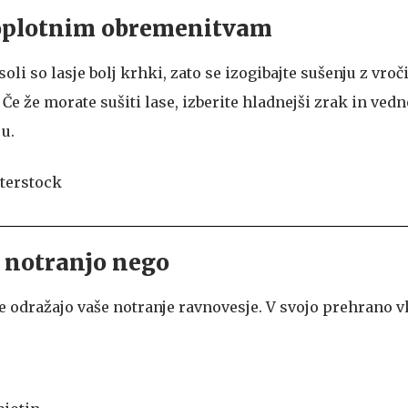
 toplotnim obremenitvam
oli so lasje bolj krhki, zato se izogibajte sušenju z vr
. Če že morate sušiti lase, izberite hladnejši zrak in ved
ju.
 notranjo nego
e odražajo vaše notranje ravnovesje. V svojo prehrano vk