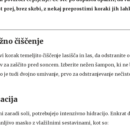
t prej, brez skrbi, z nekaj preprostimi koraki jih lah
ežno čiščenje
vi korak temeljito čiščenje lasišča in las, da odstranite 
ov za zaščito pred soncem. Izberite nežen šampon, ki ne
ivo je tudi dvojno umivanje, prvo za odstranjevanje nečist
acija
i zaradi soli, potrebujejo intenzivno hidracijo. Enkrat 
nljivo masko z vlažilnimi sestavinami, kot so: