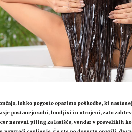
ončajo, lahko pogosto opazimo poškodbe, ki nastanej
asje postanejo suhi, lomljivi in utrujeni, zato zahte
cer naravni piling za lasišče, vendar v prevelikih ko
in povzroči cepljenje. Če ste po dopustu opazili, da va