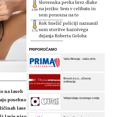
Slovenska pevka brez dlake
na jeziku: Sem v celibatu in
6,88
sem ponosna na to
Rok Snežič policiji naznanil
sum storitve kaznivega
5,76
dejanja Roberta Goloba
o na laseh
vajo posebno
ličinah lase
ši lasje niso