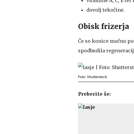
vitamine A, C, E ter 
dovolj tekočine.
Obisk frizerja
Če so konice močno pošk
spodbudila regeneracijo
Foto: Shutterstock
Preberite še: