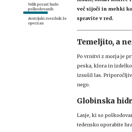
Velik porast hudo
več sijoči in mehki ko
poškodovanih
spravite v red.
Avstrijski zvezdnik že
operiran
Temeljito, a n
Po vrnitvi z morja je pr
peska, klora in izdelk
izsušil las. Priporočlj
nego.
Globinska hidr
Lasje, ki so poškodovan
tedensko uporabite hra