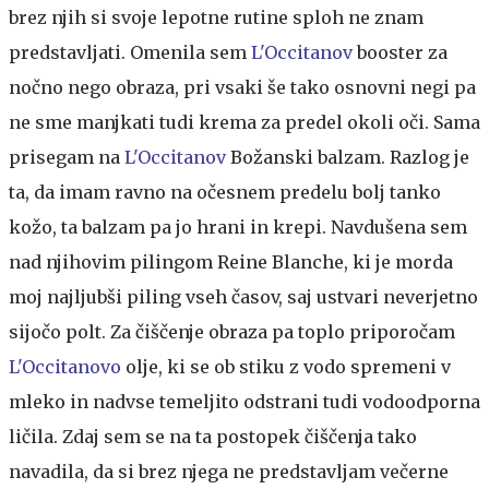
brez njih si svoje lepotne rutine sploh ne znam
predstavljati. Omenila sem
L'Occitanov
booster za
nočno nego obraza, pri vsaki še tako osnovni negi pa
ne sme manjkati tudi krema za predel okoli oči. Sama
prisegam na
L'Occitanov
Božanski balzam. Razlog je
ta, da imam ravno na očesnem predelu bolj tanko
kožo, ta balzam pa jo hrani in krepi. Navdušena sem
nad njihovim pilingom Reine Blanche, ki je morda
moj najljubši piling vseh časov, saj ustvari neverjetno
sijočo polt. Za čiščenje obraza pa toplo priporočam
L'Occitanovo
olje, ki se ob stiku z vodo spremeni v
mleko in nadvse temeljito odstrani tudi vodoodporna
ličila. Zdaj sem se na ta postopek čiščenja tako
navadila, da si brez njega ne predstavljam večerne