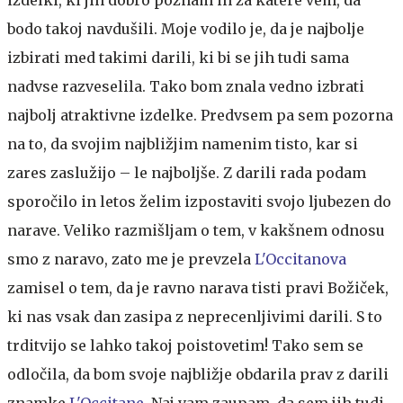
bodo takoj navdušili. Moje vodilo je, da je najbolje
izbirati med takimi darili, ki bi se jih tudi sama
nadvse razveselila. Tako bom znala vedno izbrati
najbolj atraktivne izdelke. Predvsem pa sem pozorna
na to, da svojim najbližjim namenim tisto, kar si
zares zaslužijo – le najboljše. Z darili rada podam
sporočilo in letos želim izpostaviti svojo ljubezen do
narave. Veliko razmišljam o tem, v kakšnem odnosu
smo z naravo, zato me je prevzela
L'Occitanova
zamisel o tem, da je ravno narava tisti pravi Božiček,
ki nas vsak dan zasipa z neprecenljivimi darili. S to
trditvijo se lahko takoj poistovetim! Tako sem se
odločila, da bom svoje najbližje obdarila prav z darili
znamke
L'Occitane
. Naj vam zaupam, da sem jih tudi