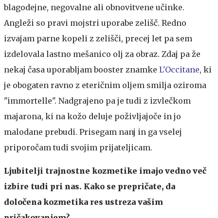
blagodejne, negovalne ali obnovitvene učinke.
Angleži so pravi mojstri uporabe zelišč. Redno
izvajam parne kopeli z zelišči, precej let pa sem
izdelovala lastno mešanico olj za obraz. Zdaj pa že
nekaj časa uporabljam booster znamke
L'Occitane
, ki
je obogaten ravno z eteričnim oljem smilja oziroma
"immortelle". Nadgrajeno pa je tudi z izvlečkom
majarona, ki na kožo deluje poživljajoče in jo
malodane prebudi. Prisegam nanj in ga vselej
priporočam tudi svojim prijateljicam.
Ljubitelji trajnostne kozmetike imajo vedno več
izbire tudi pri nas. Kako se prepričate, da
določena kozmetika res ustreza vašim
pričakovanjem?