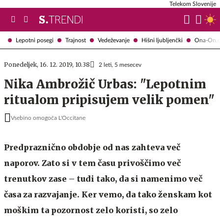
Telekom Slovenije
Lepotni posegi
Trajnost
Vedeževanje
Hišni ljubljenčki
Ona-On.
Ponedeljek, 16. 12. 2019, 10.38
2 leti, 5 mesecev
Nika Ambrožič Urbas: "Lepotnim
ritualom pripisujem velik pomen"
Vsebino omogoča L'Occitane
Predpraznično obdobje od nas zahteva več
naporov. Zato si v tem času privoščimo več
trenutkov zase – tudi tako, da si namenimo več
časa za razvajanje. Ker vemo, da tako ženskam kot
moškim ta pozornost zelo koristi, so zelo