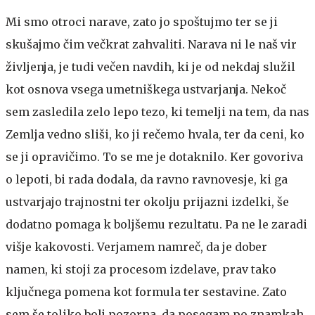
Mi smo otroci narave, zato jo spoštujmo ter se ji
skušajmo čim večkrat zahvaliti. Narava ni le naš vir
življenja, je tudi večen navdih, ki je od nekdaj služil
kot osnova vsega umetniškega ustvarjanja. Nekoč
sem zasledila zelo lepo tezo, ki temelji na tem, da nas
Zemlja vedno sliši, ko ji rečemo hvala, ter da ceni, ko
se ji opravičimo. To se me je dotaknilo. Ker govoriva
o lepoti, bi rada dodala, da ravno ravnovesje, ki ga
ustvarjajo trajnostni ter okolju prijazni izdelki, še
dodatno pomaga k boljšemu rezultatu. Pa ne le zaradi
višje kakovosti. Verjamem namreč, da je dober
namen, ki stoji za procesom izdelave, prav tako
ključnega pomena kot formula ter sestavine. Zato
sem še toliko bolj pozorna, da posegam po znamkah,