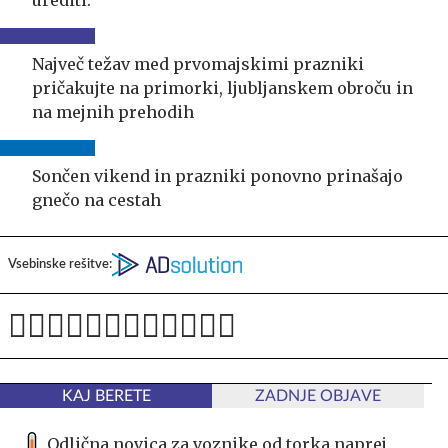
Največ težav med prvomajskimi prazniki
pričakujte na primorki, ljubljanskem obroču in
na mejnih prehodih
Sončen vikend in prazniki ponovno prinašajo
gnečo na cestah
Vsebinske rešitve:
KAJ BERETE
ZADNJE OBJAVE
Odlična novica za voznike od torka naprej