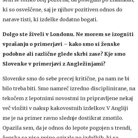
ki so osveščene, saj je njihov pozitiven odnos do
narave tisti, ki izdelke dodatno bogati.
Dolgo ste živeli v Londonu. Ne morem se izogniti
vprašanju o primerjavi – kako smo si ženske
podobne ali različne glede skrbi zase? Kje smo
Slovenke v primerjavi z Angležinjami?
Slovenke smo do sebe precej kritične, pa nam ne bi
bilo treba biti. Smo namreč izredno disciplinirane, na
tekočem z lepotnimi novostmi in pripravljene nekaj
več vložiti v nakup kakovostnih izdelkov. V Angliji
me je na primer ravno slednje dostikrat zmotilo.
Opazila sem, da je odnos do lepote pogojen s trendi,
ženske se niso nujno ozirale po izdelkih, ki so