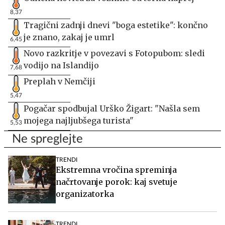
8,37
Tragični zadnji dnevi "boga estetike": končno
je znano, zakaj je umrl
6,45
Novo razkritje v povezavi s Fotopubom: sledi
vodijo na Islandijo
7,68
Preplah v Nemčiji
5,47
Pogačar spodbujal Urško Žigart: "Našla sem
mojega najljubšega turista"
5,53
Ne spreglejte
TRENDI
Ekstremna vročina spreminja
načrtovanje porok: kaj svetuje
organizatorka
TRENDI