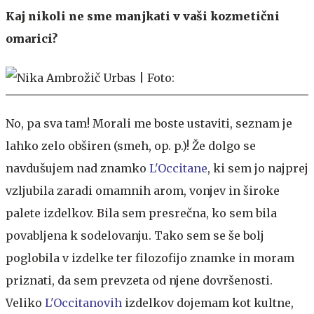
Kaj nikoli ne sme manjkati v vaši kozmetični
omarici?
No, pa sva tam! Morali me boste ustaviti, seznam je
lahko zelo obširen (smeh, op. p.)! Že dolgo se
navdušujem nad znamko
L'Occitane
, ki sem jo najprej
vzljubila zaradi omamnih arom, vonjev in široke
palete izdelkov. Bila sem presrečna, ko sem bila
povabljena k sodelovanju. Tako sem se še bolj
poglobila v izdelke ter filozofijo znamke in moram
priznati, da sem prevzeta od njene dovršenosti.
Veliko
L'Occitanovih
izdelkov dojemam kot kultne,