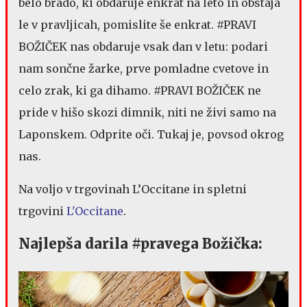
belo brado, ki obdaruje enkrat na leto in obstaja
le v pravljicah, pomislite še enkrat. #PRAVI
BOŽIČEK nas obdaruje vsak dan v letu: podari
nam sončne žarke, prve pomladne cvetove in
celo zrak, ki ga dihamo. #PRAVI BOŽIČEK ne
pride v hišo skozi dimnik, niti ne živi samo na
Laponskem. Odprite oči. Tukaj je, povsod okrog
nas.
Na voljo v trgovinah L’Occitane in spletni
trgovini
L'Occitane
.
Najlepša darila #pravega Božička: