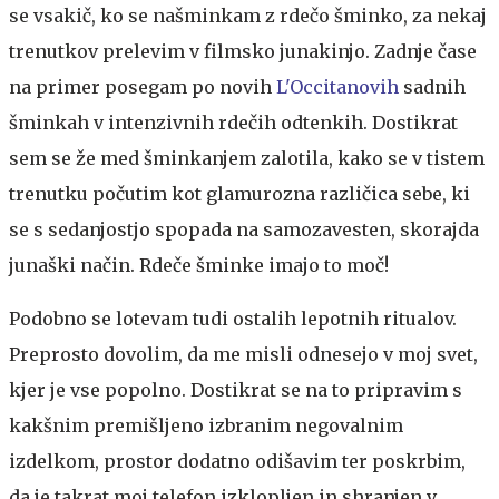
se vsakič, ko se našminkam z rdečo šminko, za nekaj
trenutkov prelevim v filmsko junakinjo. Zadnje čase
na primer posegam po novih
L'Occitanovih
sadnih
šminkah v intenzivnih rdečih odtenkih. Dostikrat
sem se že med šminkanjem zalotila, kako se v tistem
trenutku počutim kot glamurozna različica sebe, ki
se s sedanjostjo spopada na samozavesten, skorajda
junaški način. Rdeče šminke imajo to moč!
Podobno se lotevam tudi ostalih lepotnih ritualov.
Preprosto dovolim, da me misli odnesejo v moj svet,
kjer je vse popolno. Dostikrat se na to pripravim s
kakšnim premišljeno izbranim negovalnim
izdelkom, prostor dodatno odišavim ter poskrbim,
da je takrat moj telefon izklopljen in shranjen v