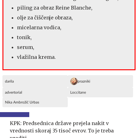
piling za obraz Reine Blanche,
olje za čiščenje obraza,
micelarna vodica,
tonik,
serum,
vlažilna krema.
darila
prazniki
advertorial
Loccitane
Nika Ambrožič Urbas
KPK: Predsednica države prejela nakit v
vrednosti skoraj 35 tisoč evrov. To je treba
urediti.