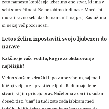
zato namesto kopičenja izberimo eno stvar, ki ima v
sebi sporočilnost. Ne pozabimo tudi nase. Morda bi
morali ravno sebi darilo nameniti najprej. Zaslužimo
si nekaj več pozornosti.
Letos želim izpostaviti svojo ljubezen do
narave
Kakšno je vaše vodilo, ko gre za obdarovanje
najbližjih?
Vedno skušam združiti lepo z uporabnim, saj moji
bližnji veljajo za praktične ljudi. Radi imajo lepe
stvari, ki jim pridejo prav. Načeloma z darili skušam
doseči tisti "uau" in tudi zato rada izbiram med
izdelki, ki jih dobro poznam in za katere vem, da