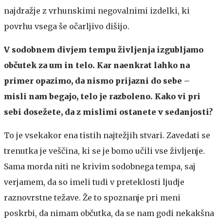
najdražje z vrhunskimi negovalnimi izdelki, ki
povrhu vsega še očarljivo dišijo.
V sodobnem divjem tempu življenja izgubljamo
občutek za um in telo. Kar naenkrat lahko na
primer opazimo, da nismo prijazni do sebe –
misli nam begajo, telo je razboleno. Kako vi pri
sebi dosežete, da z mislimi ostanete v sedanjosti?
To je vsekakor ena tistih najtežjih stvari. Zavedati se
trenutka je veščina, ki se je bomo učili vse življenje.
Sama morda niti ne krivim sodobnega tempa, saj
verjamem, da so imeli tudi v preteklosti ljudje
raznovrstne težave. Že to spoznanje pri meni
poskrbi, da nimam občutka, da se nam godi nekakšna