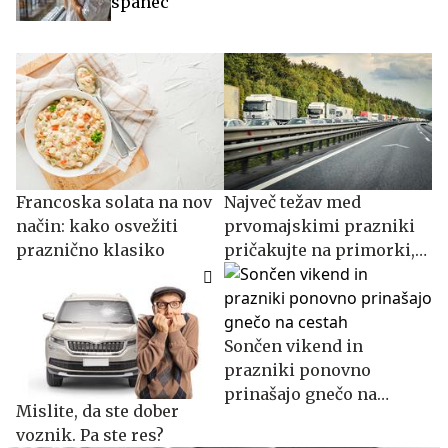
spanec
Francoska solata na nov
Največ težav med
način: kako osvežiti
prvomajskimi prazniki
praznično klasiko
pričakujte na primorki,
ljubljanskem obroču in
na mejnih prehodih
Sončen vikend in
prazniki ponovno
prinašajo gnečo na
Mislite, da ste dober
cestah
voznik. Pa ste res?