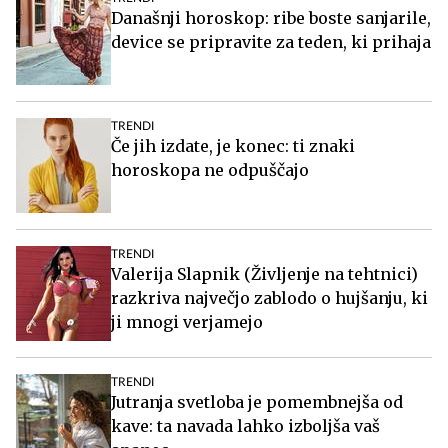
Današnji horoskop: ribe boste sanjarile,
device se pripravite za teden, ki prihaja
TRENDI
Če jih izdate, je konec: ti znaki
horoskopa ne odpuščajo
TRENDI
Valerija Slapnik (Življenje na tehtnici)
razkriva največjo zablodo o hujšanju, ki
ji mnogi verjamejo
TRENDI
Jutranja svetloba je pomembnejša od
kave: ta navada lahko izboljša vaš