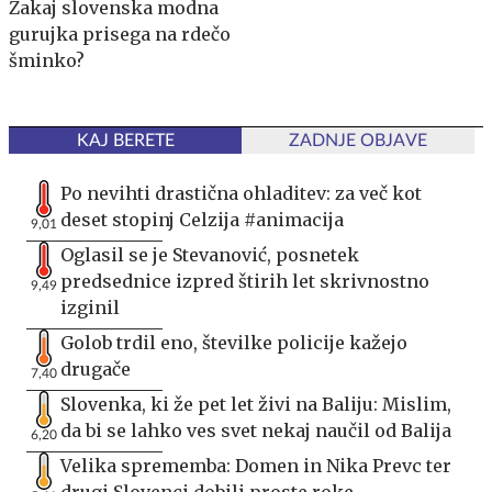
Zakaj slovenska modna
gurujka prisega na rdečo
šminko?
KAJ BERETE
ZADNJE OBJAVE
Po nevihti drastična ohladitev: za več kot
deset stopinj Celzija #animacija
9,01
Oglasil se je Stevanović, posnetek
predsednice izpred štirih let skrivnostno
9,49
izginil
Golob trdil eno, številke policije kažejo
drugače
7,40
Slovenka, ki že pet let živi na Baliju: Mislim,
da bi se lahko ves svet nekaj naučil od Balija
6,20
Velika sprememba: Domen in Nika Prevc ter