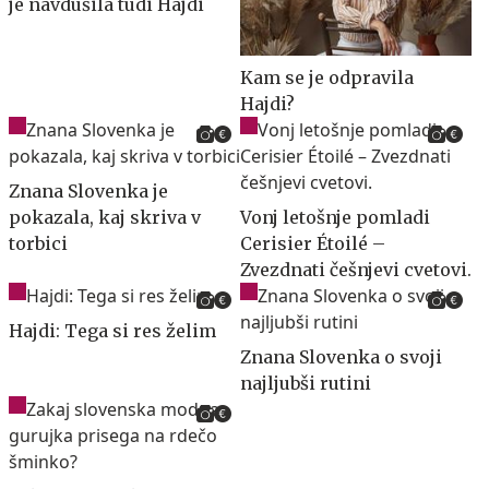
je navdušila tudi Hajdi
Kam se je odpravila
Hajdi?
Znana Slovenka je
pokazala, kaj skriva v
Vonj letošnje pomladi
torbici
Cerisier Étoilé –
Zvezdnati češnjevi cvetovi.
Hajdi: Tega si res želim
Znana Slovenka o svoji
najljubši rutini