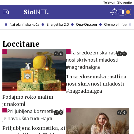
Telekom Slovenije
Naj planinska koča
Energetika 2.0
Ona-On.com
Gremo v hribe
Loccitane
Ta sredozemska rastlina
nosi skrivnost mladosti
#nagradnaigra
Podajmo roko malim
junakom!
Priljubljena kozmetika, ki