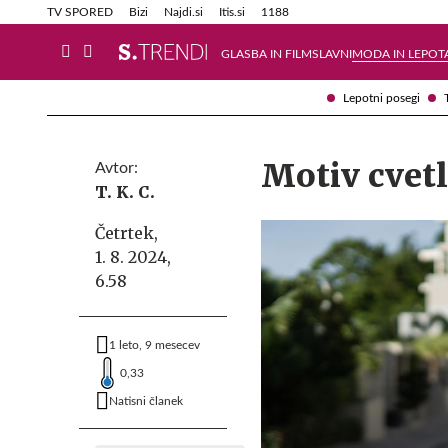
Info in obvestila
Tehnik
TV SPORED
Bizi
Najdi.si
Itis.si
1188
GLASBA IN FILM
SLAVNI
MODA IN LEPOT
Lepotni posegi
Motiv cvetli
Avtor:
T. K. C.
Četrtek,
1. 8. 2024,
6.58
1 leto, 9 mesecev
0,33
Natisni članek