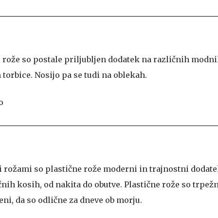
 rože so postale priljubljen dodatek na različnih modni
n torbice. Nosijo pa se tudi na oblekah.
i rožami so plastične rože moderni in trajnostni dodate
čnih kosih, od nakita do obutve. Plastične rože so trpež
i, da so odlične za dneve ob morju.