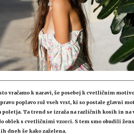
sto vračamo k naravi, še posebej k cvetličnim motiv
ravo poplavo rož vseh vrst, ki so postale glavni mot
 poletja. Ta trend se izraža na različnih kosih in na 
 oblek s cvetličnimi vzorci. S tem smo obudili žen
tnih dneh še kako zaželena.