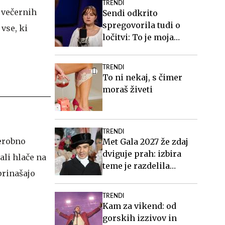
TRENDI
h večernih
Sendi odkrito
spregovorila tudi o
vse, ki
ločitvi: To je moja
življenjska rana #video
TRENDI
To ni nekaj, s čimer
moraš živeti
TRENDI
derobno
Met Gala 2027 že zdaj
dviguje prah: izbira
ali hlače na
teme je razdelila
prinašajo
javnost
TRENDI
Kam za vikend: od
gorskih izzivov in