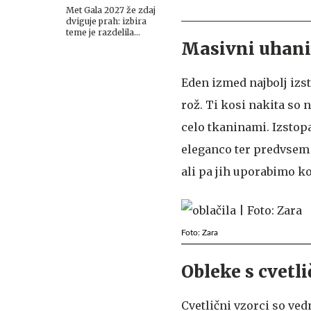
Met Gala 2027 že zdaj
dviguje prah: izbira
teme je razdelila
Masivni uhani
javnost
Eden izmed najbolj izst
rož. Ti kosi nakita so 
celo tkaninami. Izstopa
eleganco ter predvsem 
ali pa jih uporabimo k
Foto: Zara
Obleke s cvetl
Cvetlični vzorci so vedn