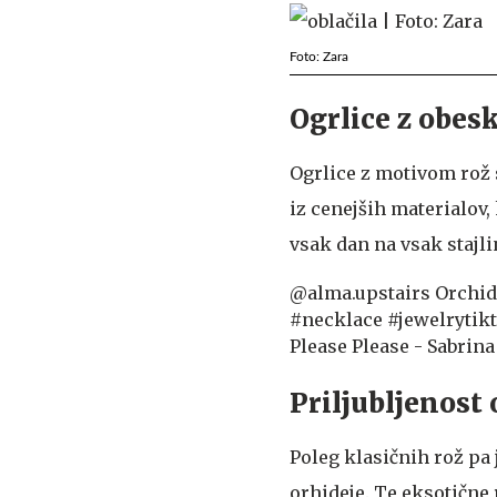
Foto: Zara
Ogrlice z obes
Ogrlice z motivom rož s
iz cenejših materialov,
vsak dan na vsak stajli
@alma.upstairs
Orchid
#necklace
#jewelrytik
Please Please - Sabrin
Priljubljenost 
Poleg klasičnih rož pa j
orhideje. Te eksotične 