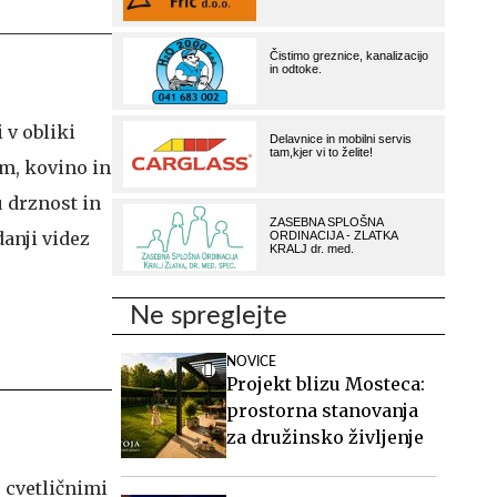
 v obliki
om, kovino in
u drznost in
anji videz
Ne spreglejte
NOVICE
Projekt blizu Mosteca:
prostorna stanovanja
za družinsko življenje
s cvetličnimi