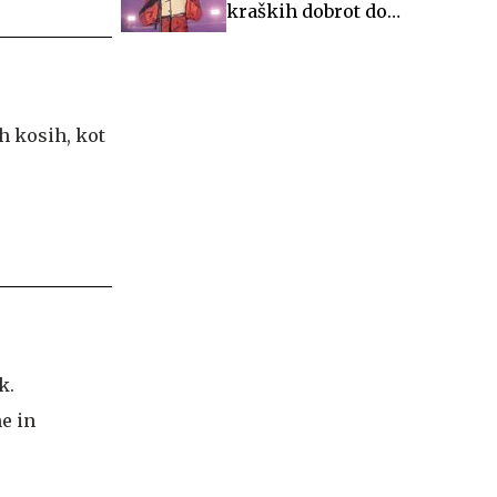
kraških dobrot do
glasbenih večerov in
zgodovine
h kosih, kot
k.
ne in