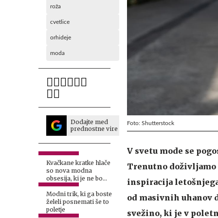
roža
cvetlice
orhideje
moda
Dodajte med
Foto: Shutterstock
prednostne vire
V svetu mode se pogo
Kvačkane kratke hlače
Trenutno doživljamo p
so nova modna
obsesija, ki je ne bo
inspiracija letošnjega
mogoče spregledati
Modni trik, ki ga boste
od masivnih uhanov do
želeli posnemati še to
poletje
svežino, ki je v pole