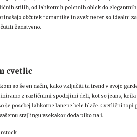
zličnih stilih, od lahkotnih poletnih oblek do elegantni
prinašajo občutek romantike in svežine ter so idealni za 
očutiti ženstveno.
m cvetlic
kom so še en način, kako vključiti ta trend v svojo gar
iramo z različnimi spodnjimi deli, kot so jeans, krila 
o še posebej lahkotne lanene bele hlače. Cvetlični topi 
r vašemu stajlingu vsekakor doda piko na i.