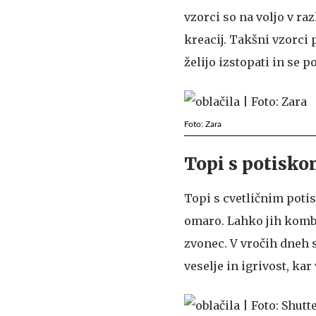
vzorci so na voljo v ra
kreacij. Takšni vzorci 
želijo izstopati in se p
Foto: Zara
Topi s potisko
Topi s cvetličnim potis
omaro. Lahko jih kombin
zvonec. V vročih dneh s
veselje in igrivost, ka