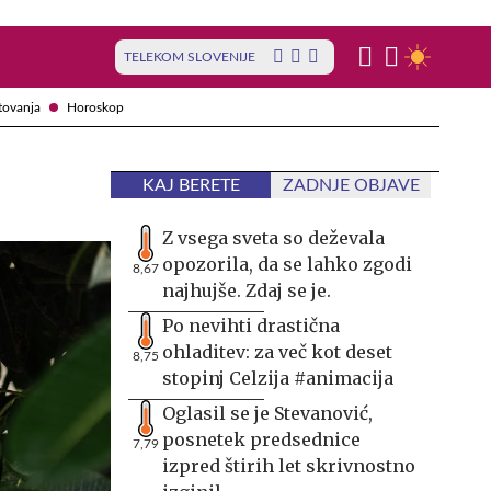
TELEKOM SLOVENIJE
tovanja
Horoskop
KAJ BERETE
ZADNJE OBJAVE
Z vsega sveta so deževala
opozorila, da se lahko zgodi
8,67
najhujše. Zdaj se je.
Po nevihti drastična
ohladitev: za več kot deset
8,75
stopinj Celzija #animacija
Oglasil se je Stevanović,
posnetek predsednice
7,79
izpred štirih let skrivnostno