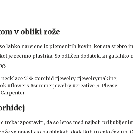
kom v obliki rože
o lahko narejene iz plemenitih kovin, kot sta srebro in 
 kot je recimo plastika. So odličen dodatek, ki ga lahko
ng.
 necklace 🤍💛
#orchid
#jewelry
#jewelrymaking
tok
#flowers
#summerjewelry
#creative
♬ Please
a Carpenter
orhidej
e treba izpostaviti, da so letos med najbolj priljubljeni
rože se pojavljajo na oblekah, dodatkih in celo čevljih. 