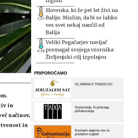
izginil
Slovenka, ki že pet let živi na
Baliju: Mislim, da bi se lahko
5,97
ves svet nekaj naučil od
Balija
Veliki Pogačarjev navijač
premagal svojega vzornika:
4,38
Življenjski cilj izpolnjen
om.
iv in
več načinov,
stvenost in