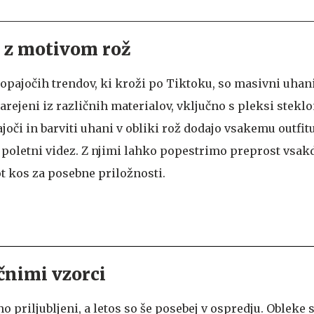
 z motivom rož
opajočih trendov, ki kroži po Tiktoku, so masivni uhani
narejeni iz različnih materialov, vključno s pleksi stekl
joči in barviti uhani v obliki rož dodajo vsakemu outfit
poletni videz. Z njimi lahko popestrimo preprost vsakd
ot kos za posebne priložnosti.
ičnimi vzorci
o priljubljeni, a letos so še posebej v ospredju. Obleke 