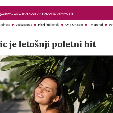
Želite prejemati e-novice?
Uživajmo pametno
A
ZDRAVO ŽIVLJENJE
KULINARIKA
DOM
ZANIMIVOSTI
Trajnost
Vedeževanje
Hišni ljubljenčki
Ona-On.com
TV-spored
Po
c je letošnji poletni hit