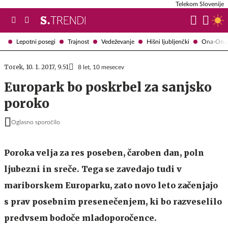
Telekom Slovenije
Lepotni posegi
Trajnost
Vedeževanje
Hišni ljubljenčki
Ona-On.
Torek, 10. 1. 2017, 9.51
8 let, 10 mesecev
Europark bo poskrbel za sanjsko
poroko
Oglasno sporočilo
Poroka velja za res poseben, čaroben dan, poln
ljubezni in sreče. Tega se zavedajo tudi v
mariborskem Europarku, zato novo leto začenjajo
s prav posebnim presenečenjem, ki bo razveselilo
predvsem bodoče mladoporočence.