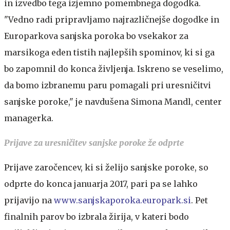
in izvedbo tega izjemno pomembnega dogodka.
"Vedno radi pripravljamo najrazličnejše dogodke in
Europarkova sanjska poroka bo vsekakor za
marsikoga eden tistih najlepših spominov, ki si ga
bo zapomnil do konca življenja. Iskreno se veselimo,
da bomo izbranemu paru pomagali pri uresničitvi
sanjske poroke," je navdušena Simona Mandl, center
managerka.
Prijave za uresničitev sanjske poroke že odprte
Prijave zaročencev, ki si želijo sanjske poroke, so
odprte do konca januarja 2017, pari pa se lahko
prijavijo na
www.sanjskaporoka.europark.si
. Pet
finalnih parov bo izbrala žirija, v kateri bodo