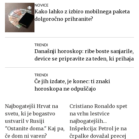
NOVICE
Kako lahko z izbiro mobilnega paketa
dolgoročno prihranite?
TRENDI
Današnji horoskop: ribe boste sanjarile,
device se pripravite za teden, ki prihaja
TRENDI
Če jih izdate, je konec: ti znaki
horoskopa ne odpuščajo
Najbogatejši Hrvat na
Cristiano Ronaldo spet
svetu, ki je bogastvo
na vrhu lestvice
ustvaril v Rusiji
najbogatejših
"Ostanite doma." Kaj pa,
nogometašev
Inšpekcija: Petrol je na
če dom ni varen?
črpalke dovažal precej