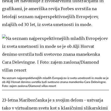
nekaj let navdušuje z živobarvnimi ilustracijami in
grafikami, je ameriška revija Forbes uvrstila na
letošnji seznam najperspektivnejših Evropejcev,
mlajših od 30 let, iz sveta umetnosti in mode.
Na seznam najperspektivnejših mladih Evropejcev iz sveta umetnosti in mode se je
ob Alji Horvat denimo uvrstila tudi svetovno znana manekenka Cara Delevingne.
Foto: zajem zaslona/Diamond villas resort
23-letna Mariborčanka je s svojim delom - ustvarja
tako v virtualnem svetu kot s klasičnimi slikarskimi