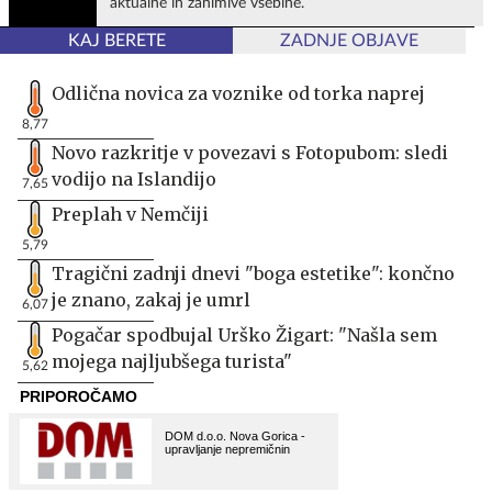
aktualne in zanimive vsebine.
KAJ BERETE
ZADNJE OBJAVE
Odlična novica za voznike od torka naprej
8,77
Novo razkritje v povezavi s Fotopubom: sledi
vodijo na Islandijo
7,65
Preplah v Nemčiji
5,79
Tragični zadnji dnevi "boga estetike": končno
je znano, zakaj je umrl
6,07
Pogačar spodbujal Urško Žigart: "Našla sem
mojega najljubšega turista"
5,62