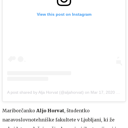
View this post on Instagram
A post shared by Alja Horvat (@aljahorvat)
on
Mar 17, 2020 at 1:04am PDT
Mariborčanko
Aljo Horvat
, študentko
naravoslovnotehniške fakultete v Ljubljani, ki že