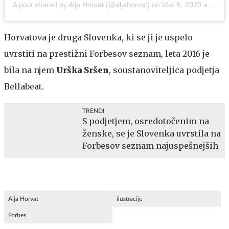
A post shared by
Alja Horvat
(@aljahorvat) on
Mar 5, 2020 at 3:24am PST
Horvatova je druga Slovenka, ki se ji je uspelo
uvrstiti na prestižni Forbesov seznam, leta 2016 je
bila na njem
Urška Sršen
, soustanoviteljica podjetja
Bellabeat.
TRENDI
S podjetjem, osredotočenim na
ženske, se je Slovenka uvrstila na
Forbesov seznam najuspešnejših
Alja Horvat
ilustracije
Forbes