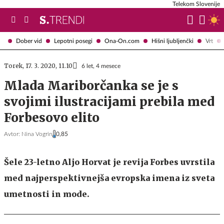
Telekom Slovenije
Dober vid
Lepotni posegi
Ona-On.com
Hišni ljubljenčki
Vrt
Torek, 17. 3. 2020, 11.10
6 let, 4 mesece
Mlada Mariborčanka se je s
svojimi ilustracijami prebila med
Forbesovo elito
Avtor:
Nina Vogrin
0,85
Šele 23-letno Aljo Horvat je revija Forbes uvrstila
med najperspektivnejša evropska imena iz sveta
umetnosti in mode.