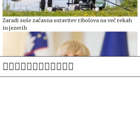
Zaradi suše začasna ustavitev ribolova na več rekah
in jezerih
Nekdanji šef SOVE: Tisti trenutek, ko sta vstopili v
vozilo varovane osebe, sta postali javni osebi