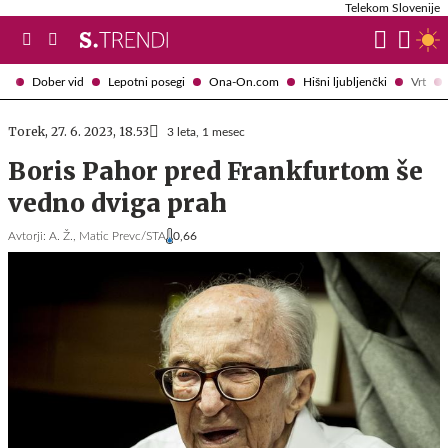
Telekom Slovenije
Dober vid
Lepotni posegi
Ona-On.com
Hišni ljubljenčki
Vrt
Torek, 27. 6. 2023, 18.53
3 leta, 1 mesec
Boris Pahor pred Frankfurtom še
vedno dviga prah
Avtorji:
A. Ž.,
Matic Prevc/STA
0,66