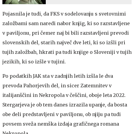
Pojasnila je tudi, da FKS v sodelovanju s svetovnimi
založbami sam naredi nabor knjig, ki so razstavljene
v paviljonu, pri čemer naj bi bili razstavljeni prevodi
slovenskih del, starih največ dve leti, ki so izšli pri
tujih založbah, hkrati pa tudi knjige o Sloveniji v tujih
jezikih, ki so izšle v tujini.
Po podatkih JAK sta v zadnjih letih izšla le dva
prevoda Pahorjevih del, in sicer Zatemnitev v
italijanščini in Nekropola v češčini, oboje leta 2022.
Stergarjeva je ob tem danes izrazila upanje, da bosta
obe deli predstavljeni v paviljonu, ob njiju pa tudi
povsem sveža nemška izdaja grafičnega romana
Nekropola.