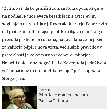
"Želimo si, da bo grafični roman Nekropola, ki ga je
na podlagi Pahorjevega besedila in z avtorjevim
soglasjem ustvaril
Jurij Devetak
, k branju Pahorjevih
del pritegnil tudi mlajšo publiko. Objava nemškega
prevoda grafičnega romana, napovedana za to jesen,
za Pahorja odpira nova vrata, več slabih prevodov v
preteklosti je kakovostno recepcijo Pahorja v
Nemčiji dokaj onemogočilo. Le Nekropola je doživela
več ponatisov in tudi mehko izdajo," je še zapisala
Stergarjeva.
TRENDI
Minilo je eno leto od smrti
Borisa Pahorja