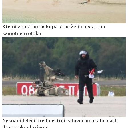
S temi znaki horoskopa si ne želite ostati na
samotnem otoku
Neznani leteči predmet trčil v tovorno letalo, našli
dron z eksplozivom