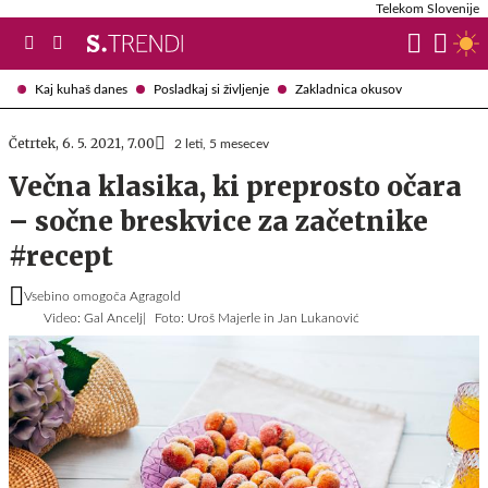
Telekom Slovenije
Kaj kuhaš danes
Posladkaj si življenje
Zakladnica okusov
Četrtek, 6. 5. 2021, 7.00
2 leti, 5 mesecev
Večna klasika, ki preprosto očara
– sočne breskvice za začetnike
#recept
Vsebino omogoča Agragold
Video: Gal Ancelj
Foto: Uroš Majerle in Jan Lukanović