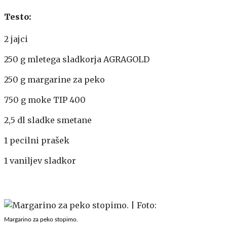
Testo:
2 jajci
250 g mletega sladkorja AGRAGOLD
250 g margarine za peko
750 g moke TIP 400
2,5 dl sladke smetane
1 pecilni prašek
1 vaniljev sladkor
Margarino za peko stopimo.