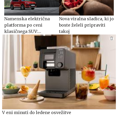
Namenska električna
Nova viralna sladica, ki jo
platforma po ceni
boste želeli pripraviti
klasičnega SUV:
takoj
spoznajte MG S5 EV
V eni minuti do ledene osvežitve