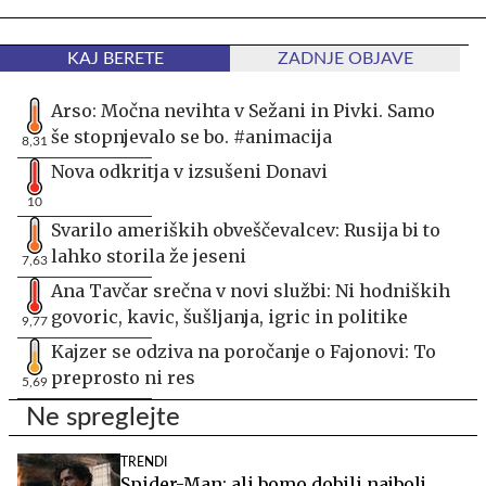
KAJ BERETE
ZADNJE OBJAVE
Arso: Močna nevihta v Sežani in Pivki. Samo
še stopnjevalo se bo. #animacija
8,31
Nova odkritja v izsušeni Donavi
10
Svarilo ameriških obveščevalcev: Rusija bi to
lahko storila že jeseni
7,63
Ana Tavčar srečna v novi službi: Ni hodniških
govoric, kavic, šušljanja, igric in politike
9,77
Kajzer se odziva na poročanje o Fajonovi: To
preprosto ni res
5,69
Ne spreglejte
TRENDI
Spider-Man: ali bomo dobili najbolj