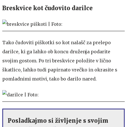
Breskvice kot čudovito darilce
Tako čudoviti piškotki so kot nalašč za prelepo
darilce, ki ga lahko ob koncu druženja podarite
svojim gostom. Po tri breskvice položite v lično
škatlico, lahko tudi papirnato vrečko in okrasite s
pomladnimi motivi, tako bo darilo nared.
Posladkajmo si življenje s svojim