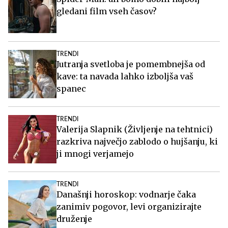
gledani film vseh časov?
TRENDI
Jutranja svetloba je pomembnejša od
kave: ta navada lahko izboljša vaš
spanec
TRENDI
Valerija Slapnik (Življenje na tehtnici)
razkriva največjo zablodo o hujšanju, ki
ji mnogi verjamejo
TRENDI
Današnji horoskop: vodnarje čaka
zanimiv pogovor, levi organizirajte
druženje