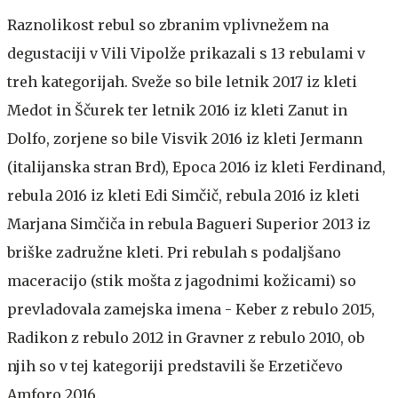
Raznolikost rebul so zbranim vplivnežem na
degustaciji v Vili Vipolže prikazali s 13 rebulami v
treh kategorijah. Sveže so bile letnik 2017 iz kleti
Medot in Ščurek ter letnik 2016 iz kleti Zanut in
Dolfo, zorjene so bile Visvik 2016 iz kleti Jermann
(italijanska stran Brd), Epoca 2016 iz kleti Ferdinand,
rebula 2016 iz kleti Edi Simčič, rebula 2016 iz kleti
Marjana Simčiča in rebula Bagueri Superior 2013 iz
briške zadružne kleti. Pri rebulah s podaljšano
maceracijo (stik mošta z jagodnimi kožicami) so
prevladovala zamejska imena - Keber z rebulo 2015,
Radikon z rebulo 2012 in Gravner z rebulo 2010, ob
njih so v tej kategoriji predstavili še Erzetičevo
Amforo 2016.