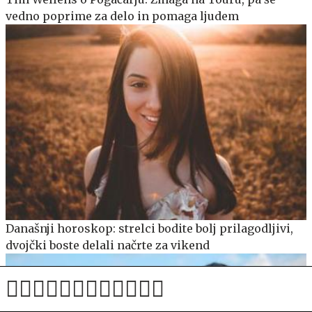
vedno poprime za delo in pomaga ljudem
Današnji horoskop: strelci bodite bolj prilagodljivi,
dvojčki boste delali načrte za vikend