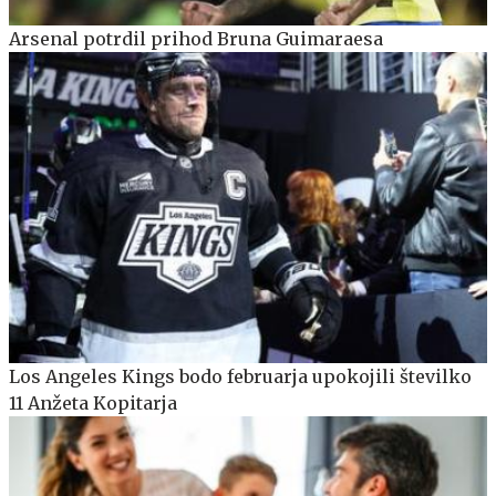
Arsenal potrdil prihod Bruna Guimaraesa
Los Angeles Kings bodo februarja upokojili številko
11 Anžeta Kopitarja