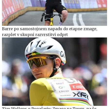
Barre po samostojnem napadu do etapne zmage,
razplet v skupni razvrstitvi odprt
Tim Wellens o Pogačarju: Zmaga na Touru, pa še