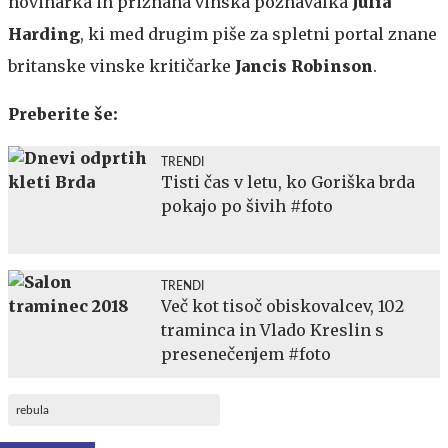
novinarka in priznana vinska poznavalka
Julia
Harding
, ki med drugim piše za spletni portal znane
britanske vinske kritičarke
Jancis Robinson
.
Preberite še:
TRENDI
Tisti čas v letu, ko Goriška brda
pokajo po šivih #foto
TRENDI
Več kot tisoč obiskovalcev, 102
traminca in Vlado Kreslin s
presenečenjem #foto
rebula