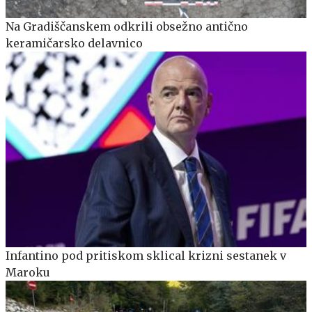
Na Gradiščanskem odkrili obsežno antično
keramičarsko delavnico
Infantino pod pritiskom sklical krizni sestanek v
Maroku