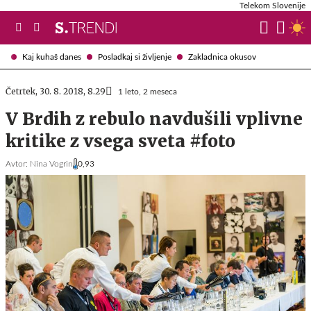
Telekom Slovenije
Kaj kuhaš danes
Posladkaj si življenje
Zakladnica okusov
Četrtek, 30. 8. 2018, 8.29
1 leto, 2 meseca
V Brdih z rebulo navdušili vplivne
kritike z vsega sveta #foto
Avtor:
Nina Vogrin
0,93