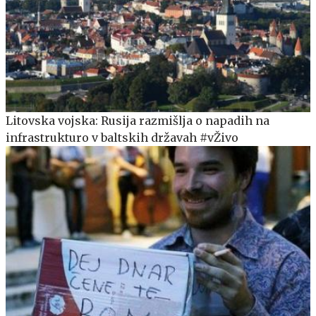
Litovska vojska: Rusija razmišlja o napadih na
infrastrukturo v baltskih državah #vŽivo