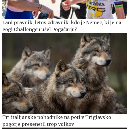
Lani pravnik, letos zdravnik: kdo je Nemec, ki je na
Pogi Challengeu ušel Pogačarju?
Tri italijanske pohodnike na poti v Triglavsko
pogorje presenetil trop volkov