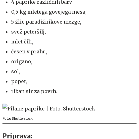
4 paprike različnih barv,
0,5 kg mletega govejega mesa,
5 žlic paradižnikove mezge,
svež peteršilj,
mlet čili,
česen v prahu,
origano,
sol,
poper,
riban sir za povrh.
Foto: Shutterstock
Priprava: