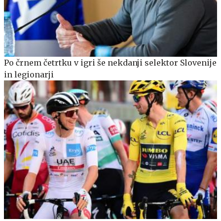
Po črnem četrtku v igri še nekdanji selektor Slovenije
in legionarji