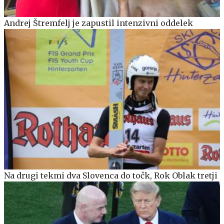
Andrej Štremfelj je zapustil intenzivni oddelek
Na drugi tekmi dva Slovenca do točk, Rok Oblak tretji