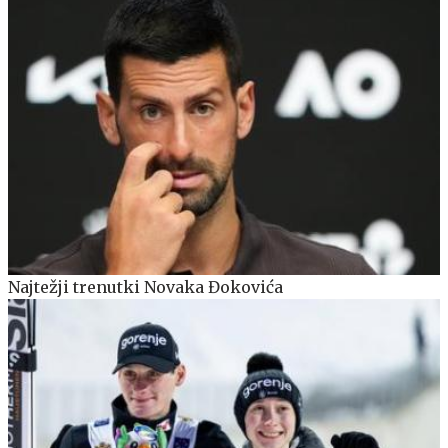
Najtežji trenutki Novaka Đokovića