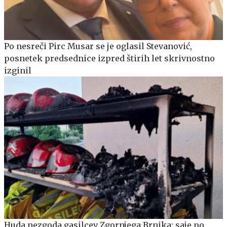
Po nesreči Pirc Musar se je oglasil Stevanović,
posnetek predsednice izpred štirih let skrivnostno
izginil
Huda nezgoda gasilcev Zgornjega Brnika: saje po