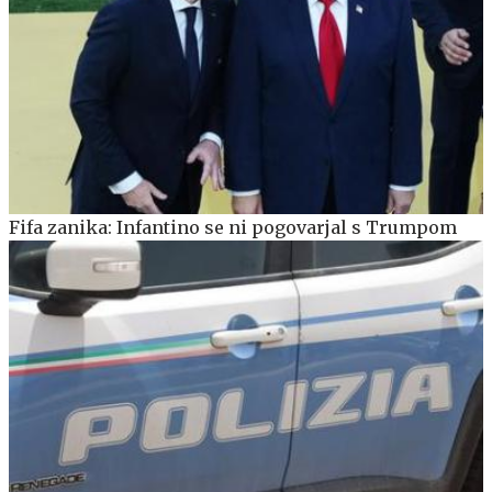
Fifa zanika: Infantino se ni pogovarjal s Trumpom