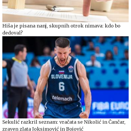
Hiša je pisana nanj, skupnih otrok nimava: kdo bo
dedoval?
Sekulić razkril seznam: vračata se Nikolić in Čančar,
zraven zlata Joksimović in Bojović