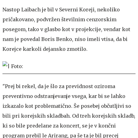
Nastop Laibach je bil v Severni Koreji, nekoliko
pričakovano, podvržen številnim cenzorskim
posegom, tako v glasbo kot v projekcije, vendar kot
nam je povedal Boris Benko, niso imeli vtisa, da bi
Korejce karkoli dejansko zmotilo.
"Prej bi rekel, da je šlo za previdnost oziroma
preventivno odstranjevanje vsega, kar bi se lahko
izkazalo kot problematično. Še posebej občutljivi so
bili pri korejskih skladbah. Od treh korejskih skladb,
ki so bile predelane za koncert, se je v končni
program prebil le Arirang, pa še ta je bil precej