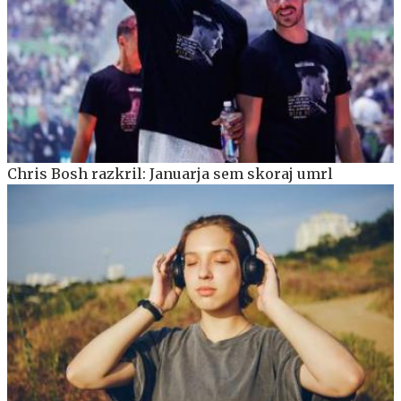
Chris Bosh razkril: Januarja sem skoraj umrl