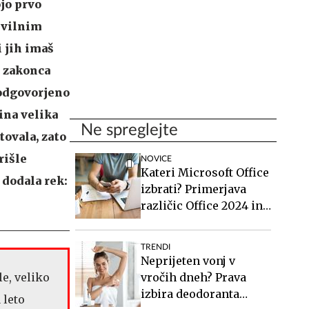
jo prvo
evilnim
i jih imaš
ta zakonca
eodgovorjeno
ina velika
Ne spreglejte
tovala, zato
rišle
NOVICE
Kateri Microsoft Office
 dodala rek:
izbrati? Primerjava
različic Office 2024 in
Office 2021.
TRENDI
Neprijeten vonj v
vročih dneh? Prava
izbira deodoranta