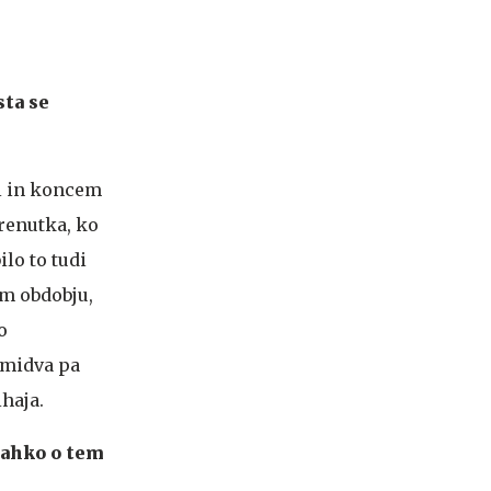
sta se
hi in koncem
trenutka, ko
ilo to tudi
em obdobju,
o
 midva pa
ihaja.
Lahko o tem