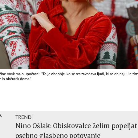
ine Vovk malo upočasni: "To je obdobje, ko se res zavedava ljudi, ki so ob naju, in tisti
r in občutek doma."
TRENDI
Nino Ošlak: Obiskovalce želim popeljat
osebno glasbeno potovanje