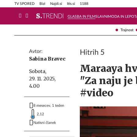
Info in obvestila
Tehnik
TV SPORED
Bizi
Najdi.si
Itis.si
1188
GLASBA IN FILM
SLAVNI
MODA IN LEPOT
Trajnost
Avtor:
Hitrih 5
Sabina Bravec
Maraaya hva
Sobota,
"Za naju je 
29. 11. 2025,
4.00
#video
8 mesecev, 1 teden
2,12
Natisni članek