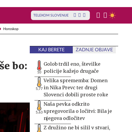
TELEKOM SLOVENIJE
Horoskop
KAJ BERETE
ZADNJE OBJAVE
še bo:
Golob trdil eno, številke
policije kažejo drugače
10
Velika sprememba: Domen
in Nika Prevc ter drugi
5,77
Slovenci dobili proste roke
Naša pevka odkrito
spregovorila o ločitvi: Bila je
5,63
njegova odločitev
Z družino ne bi silil v stvari,