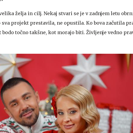
velika želja in cilj. Nekaj stvari se je v zadnjem letu obr
 sva projekt prestavila, ne opustila. Ko bova začutila pr
t bodo točno takšne, kot morajo biti. Življenje vedno pra