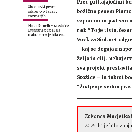
Pred prihajajočimi bo
Slovenski pevec
božično pesem Pismo. 
iskreno o farsi v
razmerjih
vzponom in padcem naj
Nina Donelli v središče
rad: "To je tisto, česa
Ljubljane pripeljala
traktor: To je bila ena
Vovk za Siol.net odgo
bolj norih izkušenj
#video
– kaj se dogaja z nap
želja in cilj. Nekaj st
sva projekt prestavila
Stožice – in takrat bo
"Življenje vedno prav
Zakonca
Marjetka
2025, ki je bilo zanj