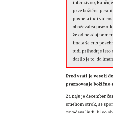
intenzivno, končuje
prve božične pesmi 
posnela tudi videosp
oboževalca prazniko
že od nekdaj pomeni
imata še eno posebno
tudi prihodnje leto 
darilo je to, da im
Pred vrati je veseli d
praznovanje božično-
Za naju je december čas
smehom otrok, se spomni
zavedava ljudi, ki so o