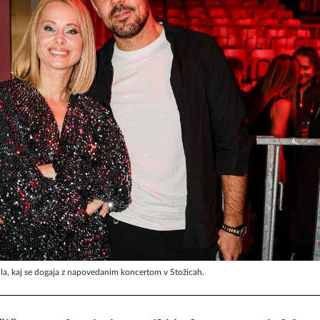
ila, kaj se dogaja z napovedanim koncertom v Stožicah.