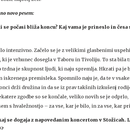
juno novo pesem:
ki se počasi bliža koncu? Kaj vama je prineslo in česa 
 zelo intenzivno. Začelo se je z velikimi glasbenimi uspe
, ki je vrhunec dosegla v Taboru in Tivoliju. To sta bila 
 trdna je skupnost ljudi, ki naju spremlja. Hkrati pa je b
in iskrenega premisleka. Spomnilo naju je, da te v vsak
nci drži družina in da se iz prav takšnih izkušenj rodij
ekatere zgodbe so se končale, veliko novih se je odprlo,
m s hvaležnostjo – za vse, kar je bilo, in za vse, kar pr
kaj se dogaja z napovedanim koncertom v Stožicah. 
č?