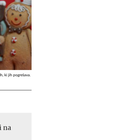
h, ki jih pogrešava.
i na