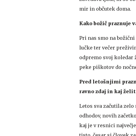
mir in občutek doma.
Kako božič praznuje v
Pri nas smo na božični
lučke ter večer preživ
odpremo svoj koledar že
peke piškotov do nočne
Pred letošnjimi prazn
ravno zdaj in kaj želi
Letos sva začutila zel
odhodov, novih začetkov
kaj je v resnici največj
tisto, česar si človek za