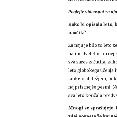
Poglejte videospot za n
Kako bi opisala leto, 
naučila?
Za naju je bilo to leto
najine dveletne turneje
sva zares začutila, kako
leto globokega učenja 
lahkem ali težjem, poko
najpristnejše pesmi. N
sva leto končala predvse
Mnogi se sprašujejo, 
zdaj povesta že kaj ve