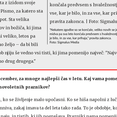
ta z izidom svoje
Pismo, za katero sta
ot. Sta velika
v in božiča, ki jima
"Nekatere zgodbe so se končale, veliko novih se j
midva pa sva leto končala predvsem s hvaležnostj
 veliko, letos pa
je bilo, in za vse, kar prihaja," pravita zakonca.
Foto: Sigmalus Media
 željo – da bi bili
ob njiju še vedno vsi tisti, ki jima pomenijo največ: "Najv
amo drug drugega."
ecember, za mnoge najlepši čas v letu. Kaj vama pome
novoletnih praznikov?
, ko se življenje malo upočasni. Ko se hiša napolni z lu
va, zakaj imava ta del leta tako rada. To je obdobje, ko
b naju, in tistih, ki jih pogrešava. Prazniki nama pomenij