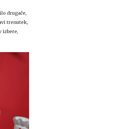
nilo drugače,
avi trenutek,
v izbere,