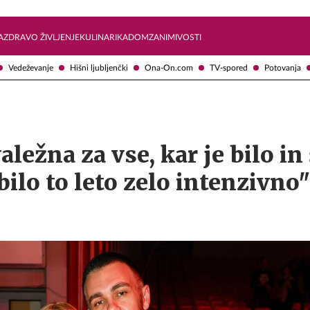
Želite prejemati e-novice?
Uživajmo pametno
A
ZDRAVO ŽIVLJENJE
KULINARIKA
DOM
ZANIMIVOSTI
Vedeževanje
Hišni ljubljenčki
Ona-On.com
TV-spored
Potovanja
ležna za vse, kar je bilo in 
bilo to leto zelo intenzivno"