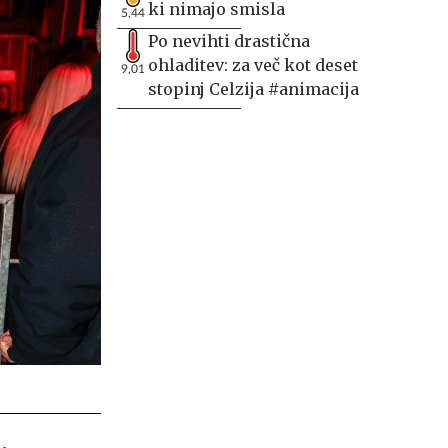
ki nimajo smisla
5,44
Po nevihti drastična
ohladitev: za več kot deset
9,01
stopinj Celzija #animacija