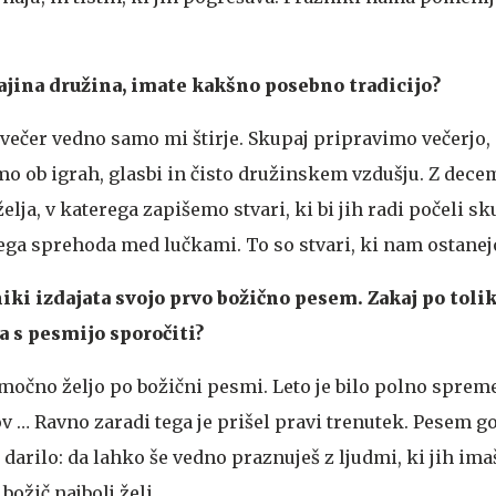
ajina družina, imate kakšno posebno tradicijo?
 večer vedno samo mi štirje. Skupaj pripravimo večerjo
imo ob igrah, glasbi in čisto družinskem vzdušju. Z dec
lja, v katerega zapišemo stvari, ki bi jih radi počeli sk
ga sprehoda med lučkami. To so stvari, ki nam ostanej
iki izdajata svojo prvo božično pesem. Zakaj po tolik
ta s pesmijo sporočiti?
o močno željo po božični pesmi. Leto je bilo polno sprem
 … Ravno zaradi tega je prišel pravi trenutek. Pesem go
e darilo: da lahko še vedno praznuješ z ljudmi, ki jih imaš
 božič najbolj želi.