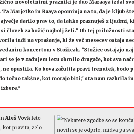
žično-novoletnimi prazniki je duo Maraaya izdal svo
Ta Marjetko in Raaya opominja na to, da je kljub št
večje darilo prav to, da lahko praznuješ z ljudmi, k
r si človek za božič najbolj želi." Ob tej priložnosti s
vorila tudi na vprašanje, ki že več mesecev ostaja n
ovedanim koncertom v Stožicah. "Stožice ostajajo naj
vari se je v zadnjem letu obrnilo drugače, kot sva načr
, ne opustila. Ko bova začutila pravi trenutek, bodo p
do točno takšne, kot morajo biti," sta nam razkrila in
 izbere."
in
Aleš Vovk
leto
u, kot pravita, zelo