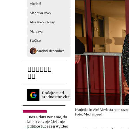
Hitrih 5
Marjetka Vovk
Aleš Vovk - Raay
Maraaya
Stožice
čarobni december
Dodajte med
prednostne vire
Marjetka in Aleš Vovk sta nam razkr
Foto: Mediaspeed
Ines Erbus verjame, da
lahko v svoje življenje
prikliče ljubezen #video