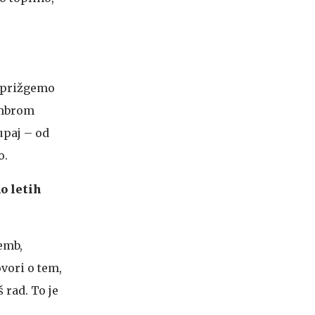
, prižgemo
embrom
upaj – od
o.
o letih
emb,
vori o tem,
 rad. To je