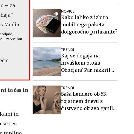
naredi veliko razliko.
NOVICE
Kako lahko z izbiro
mobilnega paketa
dolgoročno prihranite?
e odprlo,
o – za vse, kar
TRENDI
Kaj se dogaja na
ečje
hrvaškem otoku
Obonjan? Par razkril
podrobnosti o
ekskluzivnem
TRENDI
ni ta čas in
dogodku za svingerje.
Saša Lendero ob 53.
rojstnem dnevu s
čustveno objavo ganila
čkami in
oboževalce
 se res
o toplino,