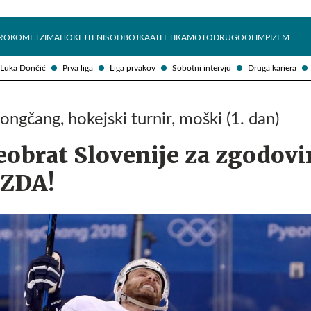
Želite prejemati e-novice?
Uživajmo pametno
ROKOMET
ZIMA
HOKEJ
TENIS
ODBOJKA
ATLETIKA
MOTO
DRUGO
OLIMPIZEM
Luka Dončić
Prva liga
Liga prvakov
Sobotni intervju
Druga kariera
jongčang, hokejski turnir, moški (1. dan)
eobrat Slovenije za zgodov
 ZDA!