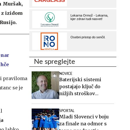
n Muršak,
i z izidom
Rusijo.
enar
Ne spreglejte
ihče
NOVICE
gi praviloma
Baterijski sistemi
postajajo ključ do
tanc se je
nižjih stroškov
elektrike v podjetjih
l
SPORTAL
Mladi Slovenci v boju
ja
za finale na odmor s
kmo lahko