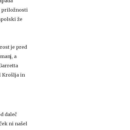
napada
e priložnosti
Zapolski že
rost je pred
 manj, a
Garretta
 Krošlja in
od daleč
ček ni našel