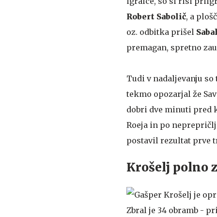
igralce, so si risi pri
Robert Sabolič
, a ploš
oz. odbitka prišel
Saba
premagan, spretno zau
Tudi v nadaljevanju so 
tekmo opozarjal že Savo
dobri dve minuti pred 
Roeja in po neprepričl
postavil rezultat prve tr
Krošelj polno 