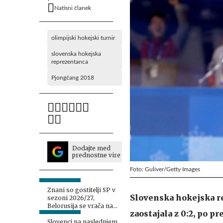
Natisni članek
olimpijski hokejski turnir
slovenska hokejska
reprezentanca
Pjongčang 2018
Dodajte med
prednostne vire
Foto: Guliver/Getty Images
Znani so gostitelji SP v
Slovenska hokejska re
sezoni 2026/27,
Belorusija se vrača na
zaostajala z 0:2, po p
nekatera tekmovanja, o
Rusiji bodo še odločali
Slovenci na naslednjem