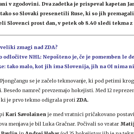
ni v zgodovini. Dva zadetka je prispeval kapetan Ja
tako so Slovaki presenetili Ruse, ki so jih premagal
eli Slovenci prost dan, v petek ob 8.40 sledi tekma z 
 veliki zmagi nad ZDA?
do odločitve NHL: Nepošteno je, če je pomemben le d
e: tako malo, kot jih ima Slovenija, jih na OI nima n
 Pjongčangu se je začelo tekmovanje, ki pod petimi kro
i. Besedo namreč prevzemajo hokejisti. Med 12 reprezen
 ki je prvo tekmo odigrala proti
ZDA.
opi
Kari Savolainen
je med vratnici pričakovano postavi
gova menjava je bil Luka Gračnar. Počivali so vratar
Mati
 Pavlin
in
Andrej Hebar
(od 25 hokejistov jih je na te