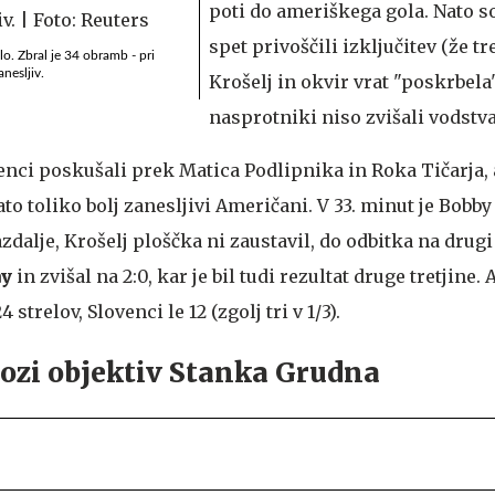
poti do ameriškega gola. Nato so
spet privoščili izključitev (že tre
lo. Zbral je 34 obramb - pri
nesljiv.
Krošelj in okvir vrat "poskrbela"
nasprotniki niso zvišali vodstva
enci poskušali prek Matica Podlipnika in Roka Tičarja, 
ato toliko bolj zanesljivi Američani. V 33. minut je Bobby
azdalje, Krošelj ploščka ni zaustavil, do odbitka na drugi 
ay
in zvišal na 2:0, kar je bil tudi rezultat druge tretjine
strelov, Slovenci le 12 (zgolj tri v 1/3).
kozi objektiv Stanka Grudna