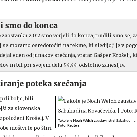
eli smo do konca
zaostanku z 0:2 smo verjeli do konca, trudili smo se, 
 se moramo osredotočiti na tekme, ki sledijo," je v pog
dejal eden od junakov srečanja, vratar Gašper Krošelj, ki
elov in bil pri svojem delu 94,44-odstotno zanesljiv.
iranje poteka srečanja
li bolje, bili
ejši za slovenska
razpoloženi Krošelj. V
Takole je Noah Welch zaustavil strel Sabahudina
Foto: Reuters
 obe moštvi le po štiri