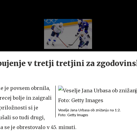
ujenje v tretji tretjini za zgodovin
 se je povsem obrnila,
recej bolje in zaigrali
riložnosti si je
Veselje Jana Urbasa ob znižanju na 1:2.
Foto: Getty Images
šali so tudi drugi,
 se je obrestovalo v 45. minuti.