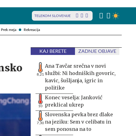
TELEKOM SLOVENIJE
Prek meja
Rekreacija
KAJ BERETE
ZADNJE OBJAVE
insko
Ana Tavčar srečna v novi
službi: Ni hodniških govoric,
8,21
kavic, šušljanja, igric in
politike
Konec veselja: Janković
preklical ukrep
10
Slovenska pevka brez dlake
na jeziku: Sem v celibatu in
7,30
sem ponosna na to