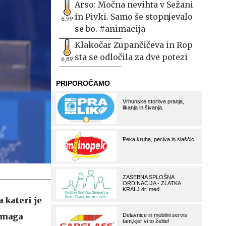
Arso: Močna nevihta v Sežani
in Pivki. Samo še stopnjevalo
6,99
se bo. #animacija
Klakočar Zupančičeva in Rop
sta se odločila za dve potezi
6,89
 kateri je
 zmaga