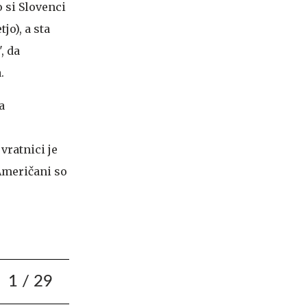
 si Slovenci
tjo), a sta
, da
.
a
vratnici je
. Američani so
1
/ 29