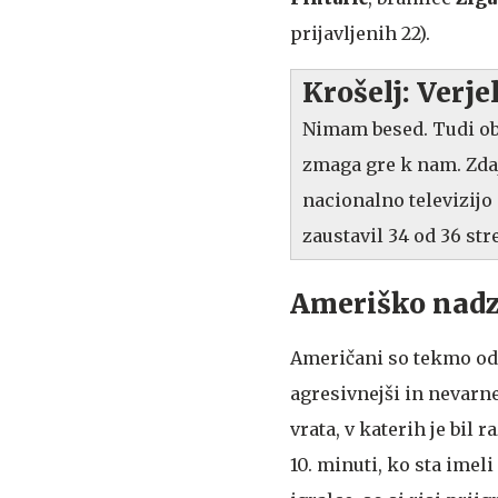
prijavljenih 22).
Krošelj: Verj
Nimam besed. Tudi ob 
zmaga gre k nam. Zdaj
nacionalno televizijo 
zaustavil 34 od 36 str
Ameriško nadz
Američani so tekmo odpr
agresivnejši in nevarn
vrata, v katerih je bil 
10. minuti, ko sta imeli