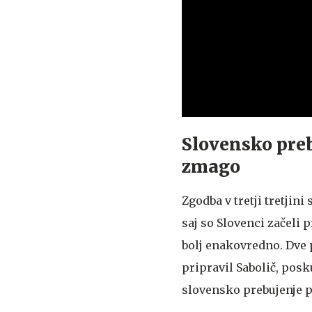
Slovensko preb
zmago
Zgodba v tretji tretjini
saj so Slovenci začeli p
bolj enakovredno. Dve p
pripravil Sabolič, posku
slovensko prebujenje pa