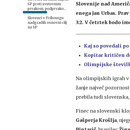
Slovenije nad Američa
SP proti svetovnim
prvakom, podprvakom,
enega Jan Urbas. Prav 
gostiteljem ...
Slovenci v Fribourgu
3:2. V četrtek bodo im
nadgradili osnovni cilj
na SP
Kaj so povedali po
Kopitar kritičen 
Olimpijske številk
Na olimpijskih igrah v
žanje največ pozornost
prebila tudi slovenska,
Finec na slovenski kl
Gašperja Krošlja
, nje
Pintarič
,
branilec
Žiga