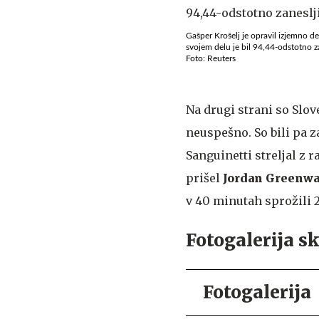
Gašper Krošelj je opravil izjemno de
svojem delu je bil 94,44-odstotno za
Foto: Reuters
Na drugi strani so Slov
neuspešno. So bili pa z
Sanguinetti streljal z r
prišel
Jordan Greenw
v 40 minutah sprožili 24 
Fotogalerija s
Fotogalerija