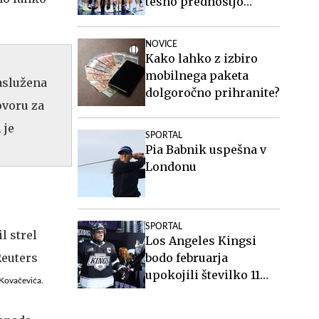
tesno prednostjo
#vŽivo
NOVICE
Kako lahko z izbiro
mobilnega paketa
zaslužena
dolgoročno prihranite?
ovoru za
 je
SPORTAL
Pia Babnik uspešna v
Londonu
SPORTAL
Los Angeles Kingsi
bodo februarja
upokojili številko 11
 Kovačevića.
Anžeta Kopitarja