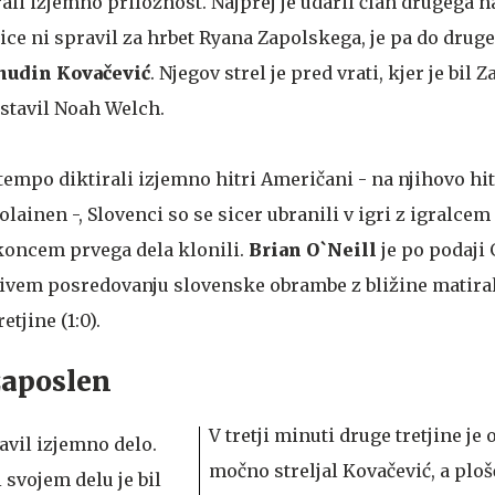
igrali izjemno priložnost. Najprej je udaril član drugega 
čice ni spravil za hrbet Ryana Zapolskega, je pa do drug
hudin Kovačević
. Njegov strel je pred vrati, kjer je bil 
stavil Noah Welch.
tempo diktirali izjemno hitri Američani - na njihovo hit
lainen -, Slovenci so se sicer ubranili v igri z igralcem
koncem prvega dela klonili.
Brian O`Neill
je po podaji 
jivem posredovanju slovenske obrambe z bližine matiral
etjine (1:0).
zaposlen
V tretji minuti druge tretjine je 
močno streljal Kovačević, a ploš