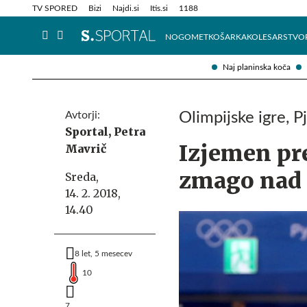
Info in obvestila
Tehnik
TV SPORED
Bizi
Najdi.si
Itis.si
1188
NOGOMET
KOŠARKA
KOLESARSTVO
Naj planinska koča
Avtorji:
Olimpijske igre, P
Sportal,
Petra
Izjemen pr
Mavrič
zmago nad
Sreda,
14. 2. 2018,
14.40
8 let, 5 mesecev
10
7