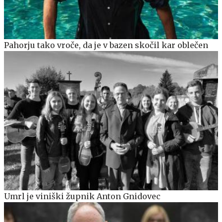
Pahorju tako vroče, da je v bazen skočil kar oblečen
Umrl je viniški župnik Anton Gnidovec