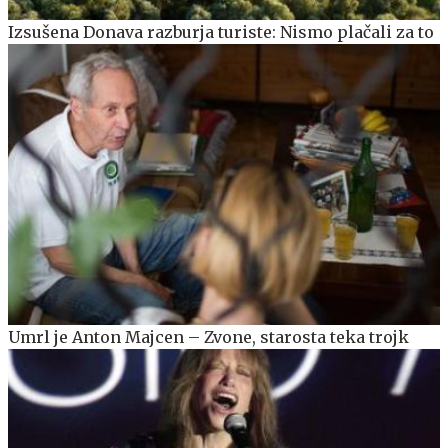
Izsušena Donava razburja turiste: Nismo plačali za to
Umrl je Anton Majcen – Zvone, starosta teka trojk