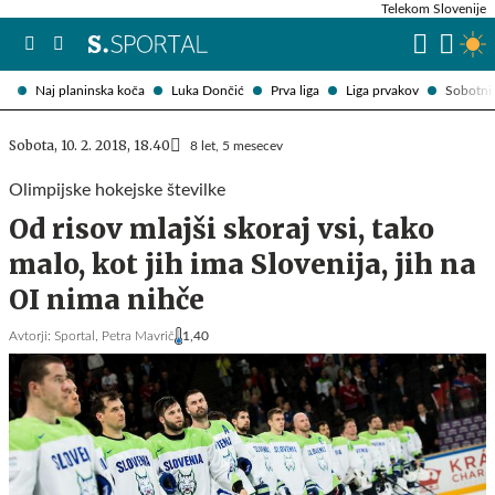
Telekom Slovenije
Naj planinska koča
Luka Dončić
Prva liga
Liga prvakov
Sobotni 
Sobota, 10. 2. 2018, 18.40
8 let, 5 mesecev
Olimpijske hokejske številke
Od risov mlajši skoraj vsi, tako
malo, kot jih ima Slovenija, jih na
OI nima nihče
Avtorji:
Sportal,
Petra Mavrič
1,40