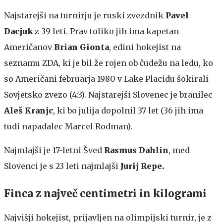
Najstarejši na turnirju je ruski zvezdnik
Pavel
Dacjuk
z 39 leti. Prav toliko jih ima kapetan
Američanov
Brian Gionta
, edini hokejist na
seznamu ZDA, ki je bil že rojen ob čudežu na ledu, ko
so Američani februarja 1980 v Lake Placidu šokirali
Sovjetsko zvezo (4:3). Najstarejši Slovenec je branilec
Aleš Kranjc
, ki bo julija dopolnil 37 let (36 jih ima
tudi napadalec Marcel Rodman).
Najmlajši je 17-letni Šved
Rasmus Dahlin
, med
Slovenci je s 23 leti najmlajši
Jurij Repe.
Finca z največ centimetri in kilogrami
Najvišji hokejist, prijavljen na olimpijski turnir, je z