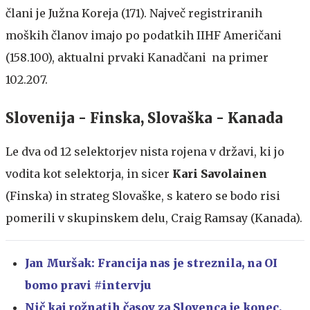
člani je Južna Koreja (171). Največ registriranih
moških članov imajo po podatkih IIHF Američani
(158.100), aktualni prvaki Kanadčani na primer
102.207.
Slovenija - Finska, Slovaška - Kanada
Le dva od 12 selektorjev nista rojena v državi, ki jo
vodita kot selektorja, in sicer
Kari Savolainen
(Finska) in strateg Slovaške, s katero se bodo risi
pomerili v skupinskem delu, Craig Ramsay (Kanada).
Jan Muršak: Francija nas je streznila, na OI
bomo pravi #intervju
Nič kaj rožnatih časov za Slovenca je konec,