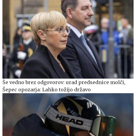
Še vedno brez odgovorov: urad predsednice molči,
Šepec opozarja: Lahko tožijo državo