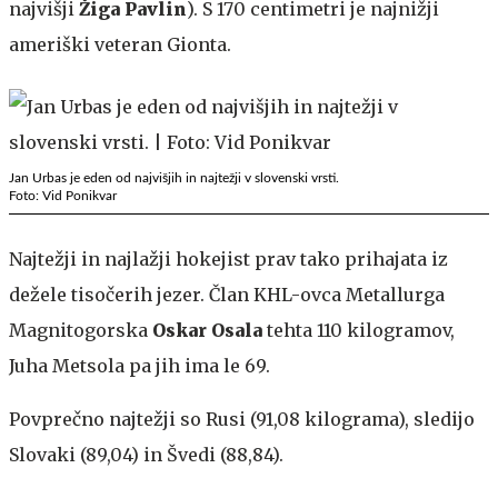
najvišji
Žiga Pavlin
). S 170 centimetri je najnižji
ameriški veteran Gionta.
Jan Urbas je eden od najvišjih in najtežji v slovenski vrsti.
Foto: Vid Ponikvar
Najtežji in najlažji hokejist prav tako prihajata iz
dežele tisočerih jezer. Član KHL-ovca Metallurga
Magnitogorska
Oskar Osala
tehta 110 kilogramov,
Juha Metsola pa jih ima le 69.
Povprečno najtežji so Rusi (91,08 kilograma), sledijo
Slovaki (89,04) in Švedi (88,84).