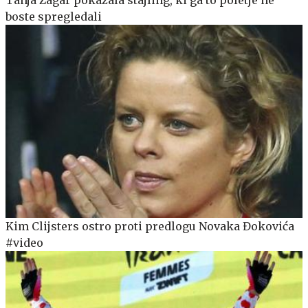
Tanja Žagar pokazala stajling, ki ga to poletje ne
boste spregledali
Kim Clijsters ostro proti predlogu Novaka Đokovića
#video