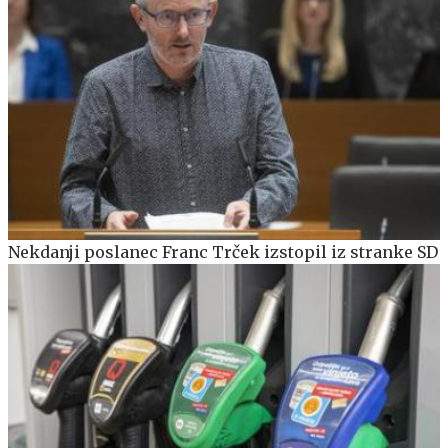
Nekdanji poslanec Franc Trček izstopil iz stranke SD