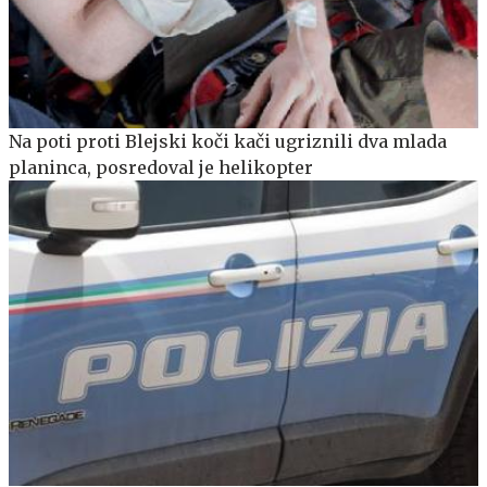
Na poti proti Blejski koči kači ugriznili dva mlada
planinca, posredoval je helikopter