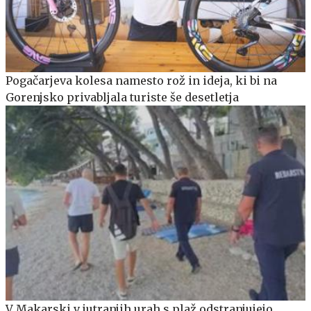
Pogačarjeva kolesa namesto rož in ideja, ki bi na
Gorenjsko privabljala turiste še desetletja
V Makarski v jutranjih urah s plaž odstranjujejo