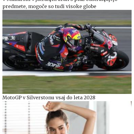
predmete, mogoče so tudi visoke globe
MotoGP v Silverstonu vsaj do leta 2028