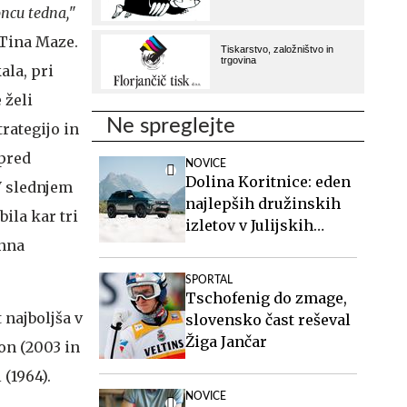
ncu tedna,
"
 Tina Maze.
ala, pri
 želi
Ne spreglejte
trategijo in
 pred
NOVICE
Dolina Koritnice: eden
V slednjem
najlepših družinskih
ila kar tri
izletov v Julijskih
Anna
Alpah
SPORTAL
Tschofenig do zmage,
 najboljša v
slovensko čast reševal
Žiga Jančar
son (2003 in
 (1964).
NOVICE