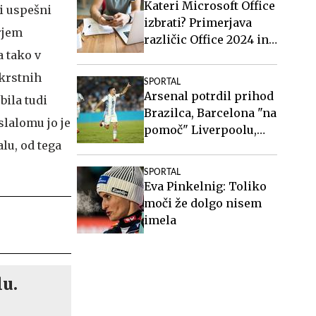
Kateri Microsoft Office
i uspešni
izbrati? Primerjava
rjem
različic Office 2024 in
a tako v
Office 2021.
 krstnih
SPORTAL
Arsenal potrdil prihod
bila tudi
Brazilca, Barcelona "na
slalomu jo je
pomoč" Liverpoolu,
lu, od tega
padel argentinski
rekord
SPORTAL
Eva Pinkelnig: Toliko
moči že dolgo nisem
imela
lu.