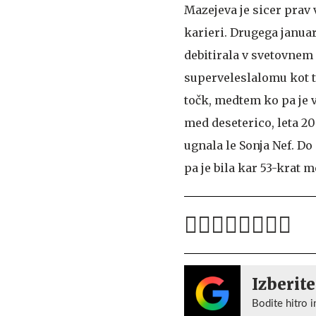
Mazejeva je sicer prav
karieri. Drugega januar
debitirala v svetovnem
superveleslalomu kot t
točk, medtem ko pa je v
med deseterico, leta 20
ugnala le Sonja Nef. Do
pa je bila kar 53-krat 
Izberite
Bodite hitro i