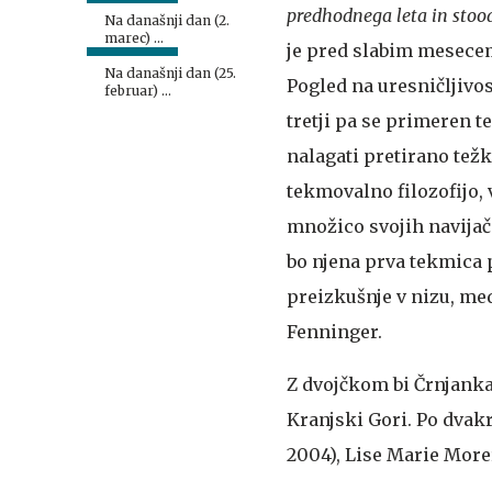
predhodnega leta in sto
Na današnji dan (2.
marec) …
je pred slabim mesecem
Na današnji dan (25.
Pogled na uresničljivost
februar) …
tretji pa se primeren t
nalagati pretirano težk
tekmovalno filozofijo, 
množico svojih navijač
bo njena prva tekmica p
preizkušnje v nizu, me
Fenninger.
Z dvojčkom bi Črnjanka 
Kranjski Gori. Po dvakr
2004), Lise Marie Morer