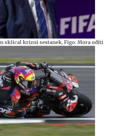
 sklical krizni sestanek, Figo: Mora oditi