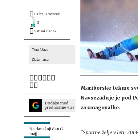
10 let, 3 mesece
3
Natisni članek
Tina Maze
Zlata lisica
Mariborske tekme sv
Navsezadnje je pod Po
Dodajte med
za zmagovalke.
prednostne vire
Na današnji dan (2.
"
Športne želje v letu 20
maj) ...