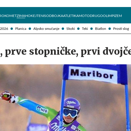
Želite prejemati e-novice?
Uživajmo pametno
ROKOMET
ZIMA
HOKEJ
TENIS
ODBOJKA
ATLETIKA
MOTO
DRUGO
OLIMPIZEM
 2026
Planica
Alpsko smučanje
Skoki
Teki
Biatlon
Prosti slog
, prve stopničke, prvi dvojč