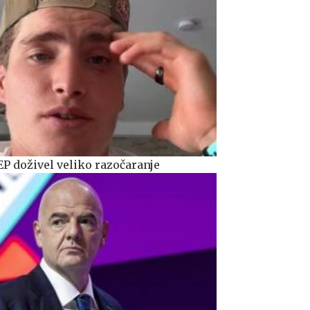
EP doživel veliko razočaranje