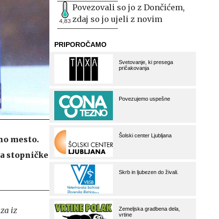
Povezovali so jo z Dončićem,
zdaj so jo ujeli z novim
4,83
no mesto.
na stopničke
za iz