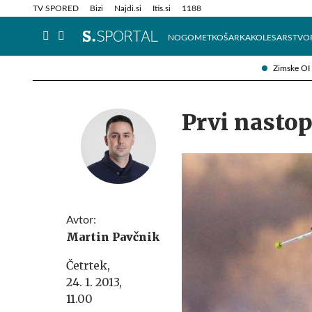
Info in obvestila
Tehnik
TV SPORED
Bizi
Najdi.si
Itis.si
1188
NOGOMET
KOŠARKA
KOLESARSTVO
Zimske OI
Prvi nastop
Avtor:
Martin Pavčnik
Četrtek,
24. 1. 2013,
11.00