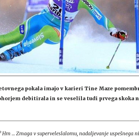
etovnega pokala imajo v karieri Tine Maze pomemb
horjem debitirala in se veselila tudi prvega skoka 
13? Hm … Zmaga v superveleslalomu, nadaljevanje uspešnega ni