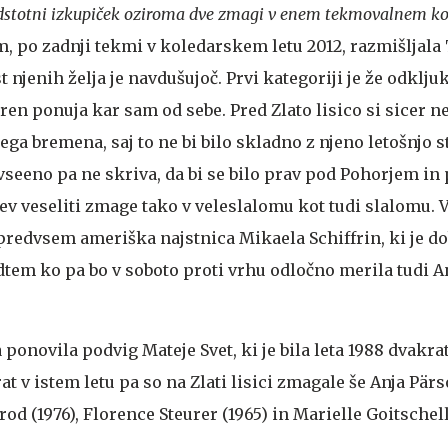
odstotni izkupiček oziroma dve zmagi v enem tekmovalnem ko
, po zadnji tekmi v koledarskem letu 2012, razmišljala
 njenih želja je navdušujoč. Prvi kategoriji je že odkljuk
eren ponuja kar sam od sebe. Pred Zlato lisico si sicer ne
ega bremena, saj to ne bi bilo skladno z njeno letošnjo s
vseeno pa ne skriva, da bi se bilo prav pod Pohorjem in
ev veseliti zmage tako v veleslalomu kot tudi slalomu. 
redvsem ameriška najstnica Mikaela Schiffrin, ki je dob
dtem ko pa bo v soboto proti vrhu odločno merila tudi 
ponovila podvig Mateje Svet, ki je bila leta 1988 dvakrat
at v istem letu pa so na Zlati lisici zmagale še Anja Pär
od (1976), Florence Steurer (1965) in Marielle Goitschell