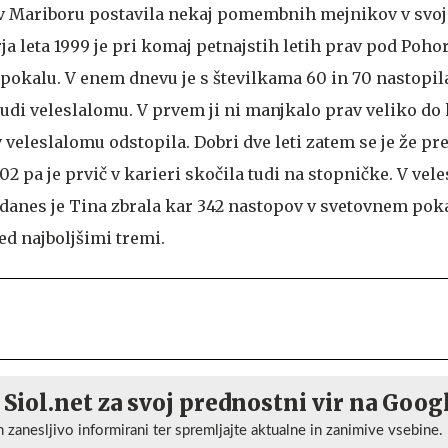
 v Mariboru postavila nekaj pomembnih mejnikov v svoj
ja leta 1999 je pri komaj petnajstih letih prav pod Poho
 pokalu. V enem dnevu je s številkama 60 in 70 nastopil
udi veleslalomu. V prvem ji ni manjkalo prav veliko do
 veleslalomu odstopila. Dobri dve leti zatem se je že pre
02 pa je prvič v karieri skočila tudi na stopničke. V vele
 danes je Tina zbrala kar 342 nastopov v svetovnem poka
med najboljšimi tremi.
 Siol.net za svoj prednostni vir na Goog
n zanesljivo informirani ter spremljajte aktualne in zanimive vsebine.