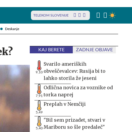
TELEKOM SLOVENIJE
Deskanje
ek?
KAJ BERETE
ZADNJE OBJAVE
Svarilo ameriških
obveščevalcev: Rusija bi to
9,10
lahko storila že jeseni
Odlična novica za voznike od
torka naprej
7,91
Preplah v Nemčiji
5,49
"Bil sem prizadet, stvari v
Mariboru so šle predaleč"
5,40