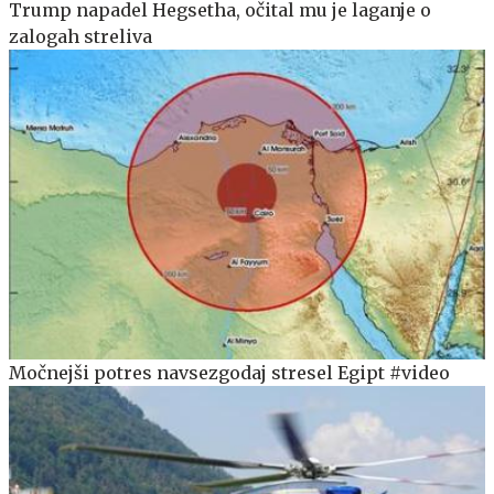
Trump napadel Hegsetha, očital mu je laganje o
zalogah streliva
Močnejši potres navsezgodaj stresel Egipt #video