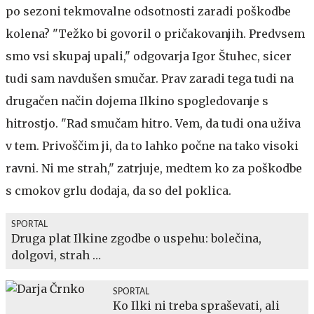
po sezoni tekmovalne odsotnosti zaradi poškodbe
kolena? "Težko bi govoril o pričakovanjih. Predvsem
smo vsi skupaj upali," odgovarja Igor Štuhec, sicer
tudi sam navdušen smučar. Prav zaradi tega tudi na
drugačen način dojema Ilkino spogledovanje s
hitrostjo. "Rad smučam hitro. Vem, da tudi ona uživa
v tem. Privoščim ji, da to lahko počne na tako visoki
ravni. Ni me strah," zatrjuje, medtem ko za poškodbe
s cmokov grlu dodaja, da so del poklica.
SPORTAL
Druga plat Ilkine zgodbe o uspehu: bolečina,
dolgovi, strah …
SPORTAL
Ko Ilki ni treba spraševati, ali