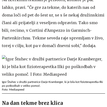
lahko, pravi. "Če gre za tekme, do katerih nas od
doma loči od pet do šest ur, se s še nekaj družinskimi
člani ali prijatelji z veseljem odpravim. Tako smo
bili, recimo, v Cortini d'Ampezzo in Garmisch-
Partenkirchnu. Tekme seveda raje spremljam v živo,
torej v cilju, kot pa v domači dnevni sobi," dodaja.
Igor Štuhec v družbi partnerice Darje Kramberger, ki je bila kot fizioterapevtka Ilki
po poškodbah v veliko pomoč.
Foto: Mediaspeed
Na dan tekme brez klica