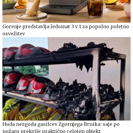
Gorenje predstavlja ledomat 3 v 1 za popolno poletno
osvežitev
Huda nezgoda gasilcev Zgornjega Brnika: saje po
požaru prekrile praktično celoten objekt