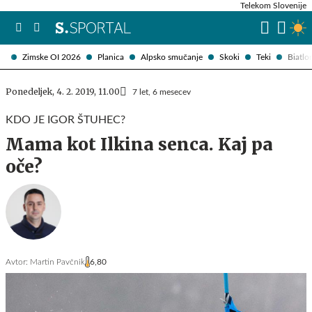
Telekom Slovenije
Zimske OI 2026
Planica
Alpsko smučanje
Skoki
Teki
Biatlo
Ponedeljek, 4. 2. 2019, 11.00
7 let, 6 mesecev
KDO JE IGOR ŠTUHEC?
Mama kot Ilkina senca. Kaj pa
oče?
Avtor:
Martin Pavčnik
6,80