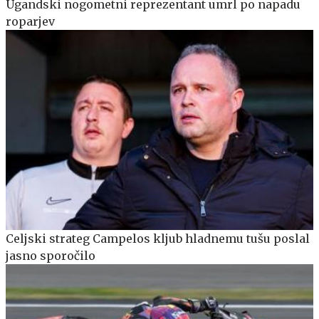
Ugandski nogometni reprezentant umrl po napadu
roparjev
Celjski strateg Campelos kljub hladnemu tušu poslal
jasno sporočilo