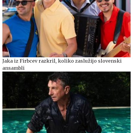
Jaka iz Firbcev razkril, koliko zaslužijo slovenski
ansambli