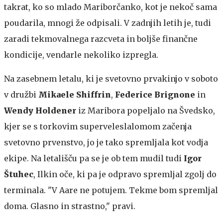
takrat, ko so mlado Mariborčanko, kot je nekoč sama
poudarila, mnogi že odpisali. V zadnjih letih je, tudi
zaradi tekmovalnega razcveta in boljše finančne
kondicije, vendarle nekoliko izpregla.
Na zasebnem letalu, ki je svetovno prvakinjo v soboto
v družbi
Mikaele Shiffrin
,
Federice Brignone
in
Wendy Holdener
iz Maribora popeljalo na Švedsko,
kjer se s torkovim superveleslalomom začenja
svetovno prvenstvo, jo je tako spremljala kot vodja
ekipe. Na letališču pa se je ob tem mudil tudi
Igor
Štuhec
, Ilkin oče, ki pa je odpravo spremljal zgolj do
terminala. "V Aare ne potujem. Tekme bom spremljal
doma. Glasno in strastno," pravi.