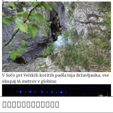
V Sočo pri Velikih koritih padla tuja državljanka, vse
skupaj 14 metrov v globino