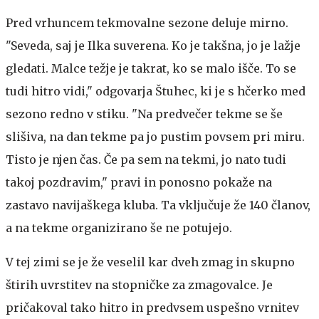
Pred vrhuncem tekmovalne sezone deluje mirno.
"Seveda, saj je Ilka suverena. Ko je takšna, jo je lažje
gledati. Malce težje je takrat, ko se malo išče. To se
tudi hitro vidi," odgovarja Štuhec, ki je s hčerko med
sezono redno v stiku. "Na predvečer tekme se še
slišiva, na dan tekme pa jo pustim povsem pri miru.
Tisto je njen čas. Če pa sem na tekmi, jo nato tudi
takoj pozdravim," pravi in ponosno pokaže na
zastavo navijaškega kluba. Ta vključuje že 140 članov,
a na tekme organizirano še ne potujejo.
V tej zimi se je že veselil kar dveh zmag in skupno
štirih uvrstitev na stopničke za zmagovalce. Je
pričakoval tako hitro in predvsem uspešno vrnitev