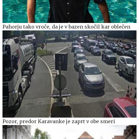
Pahorju tako vroče, da je v bazen skočil kar oblečen
Pozor, predor Karavanke je zaprt v obe smeri