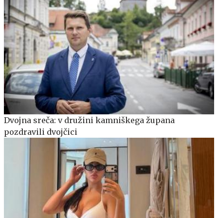
Dvojna sreča: v družini kamniškega župana
pozdravili dvojčici