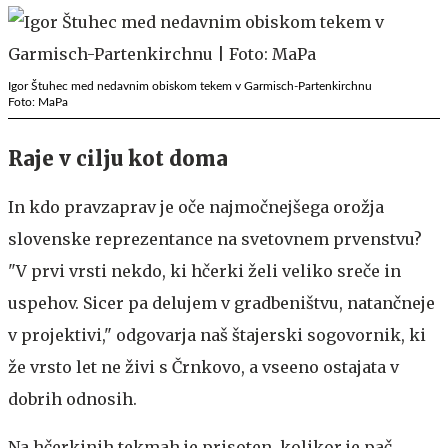
Igor Štuhec med nedavnim obiskom tekem v Garmisch-Partenkirchnu
Foto: MaPa
Raje v cilju kot doma
In kdo pravzaprav je oče najmočnejšega orožja
slovenske reprezentance na svetovnem prvenstvu?
"V prvi vrsti nekdo, ki hčerki želi veliko sreče in
uspehov. Sicer pa delujem v gradbeništvu, natančneje
v projektivi," odgovarja naš štajerski sogovornik, ki
že vrsto let ne živi s Črnkovo, a vseeno ostajata v
dobrih odnosih.
Na hčerkinih tekmah je prisoten, kolikor je pač