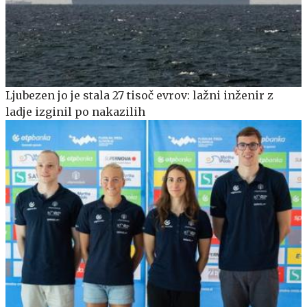
Ljubezen jo je stala 27 tisoč evrov: lažni inženir z
ladje izginil po nakazilih