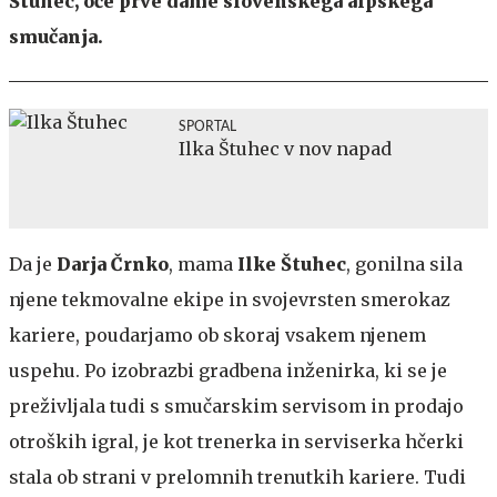
Štuhec, oče prve dame slovenskega alpskega
smučanja.
SPORTAL
Ilka Štuhec v nov napad
Da je
Darja Črnko
, mama
Ilke Štuhec
, gonilna sila
njene tekmovalne ekipe in svojevrsten smerokaz
kariere, poudarjamo ob skoraj vsakem njenem
uspehu. Po izobrazbi gradbena inženirka, ki se je
preživljala tudi s smučarskim servisom in prodajo
otroških igral, je kot trenerka in serviserka hčerki
stala ob strani v prelomnih trenutkih kariere. Tudi