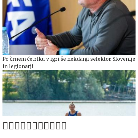
Po črnem četrtku v igri še nekdanji selektor Slovenije
in legionarji