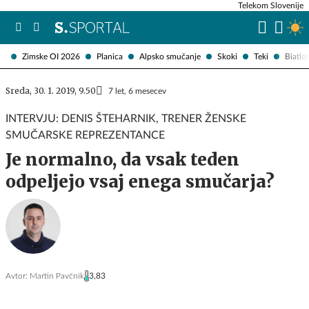
Telekom Slovenije
Zimske OI 2026
Planica
Alpsko smučanje
Skoki
Teki
Biatlo
Sreda, 30. 1. 2019, 9.50
7 let, 6 mesecev
INTERVJU: DENIS ŠTEHARNIK, TRENER ŽENSKE
SMUČARSKE REPREZENTANCE
Je normalno, da vsak teden
odpeljejo vsaj enega smučarja?
Avtor:
Martin Pavčnik
3,83