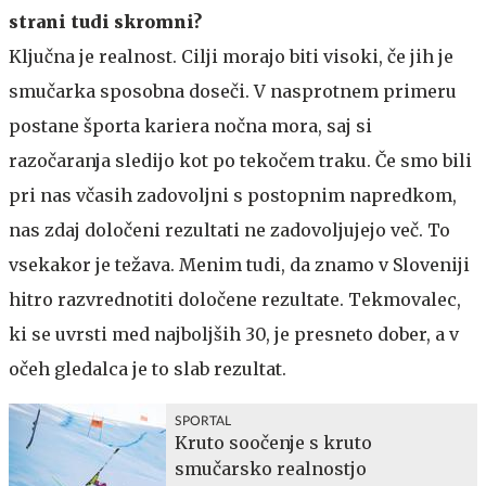
strani tudi skromni?
Ključna je realnost. Cilji morajo biti visoki, če jih je
smučarka sposobna doseči. V nasprotnem primeru
postane športa kariera nočna mora, saj si
razočaranja sledijo kot po tekočem traku. Če smo bili
pri nas včasih zadovoljni s postopnim napredkom,
nas zdaj določeni rezultati ne zadovoljujejo več. To
vsekakor je težava. Menim tudi, da znamo v Sloveniji
hitro razvrednotiti določene rezultate. Tekmovalec,
ki se uvrsti med najboljših 30, je presneto dober, a v
očeh gledalca je to slab rezultat.
SPORTAL
Kruto soočenje s kruto
smučarsko realnostjo