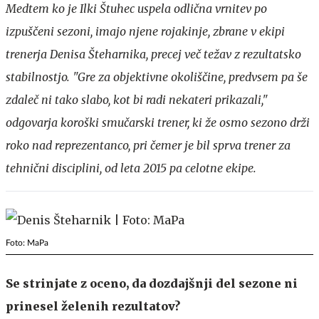
Medtem ko je Ilki Štuhec uspela odlična vrnitev po
izpuščeni sezoni, imajo njene rojakinje, zbrane v ekipi
trenerja Denisa Šteharnika, precej več težav z rezultatsko
stabilnostjo. "Gre za objektivne okoliščine, predvsem pa še
zdaleč ni tako slabo, kot bi radi nekateri prikazali,"
odgovarja koroški smučarski trener, ki že osmo sezono drži
roko nad reprezentanco, pri čemer je bil sprva trener za
tehnični disciplini, od leta 2015 pa celotne ekipe.
Foto: MaPa
Se strinjate z oceno, da dozdajšnji del sezone ni
prinesel želenih rezultatov?