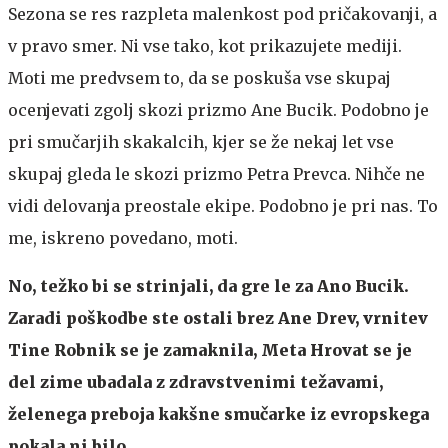
Sezona se res razpleta malenkost pod pričakovanji, a
v pravo smer. Ni vse tako, kot prikazujete mediji.
Moti me predvsem to, da se poskuša vse skupaj
ocenjevati zgolj skozi prizmo Ane Bucik. Podobno je
pri smučarjih skakalcih, kjer se že nekaj let vse
skupaj gleda le skozi prizmo Petra Prevca. Nihče ne
vidi delovanja preostale ekipe. Podobno je pri nas. To
me, iskreno povedano, moti.
No, težko bi se strinjali, da gre le za Ano Bucik.
Zaradi poškodbe ste ostali brez Ane Drev, vrnitev
Tine Robnik se je zamaknila, Meta Hrovat se je
del zime ubadala z zdravstvenimi težavami,
želenega preboja kakšne smučarke iz evropskega
pokala ni bilo …