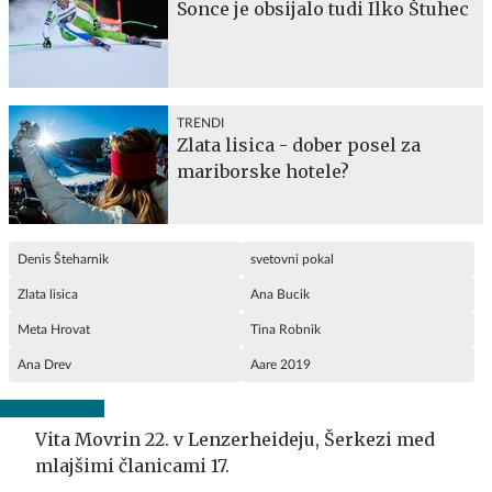
Sonce je obsijalo tudi Ilko Štuhec
TRENDI
Zlata lisica - dober posel za
mariborske hotele?
Denis Šteharnik
svetovni pokal
Zlata lisica
Ana Bucik
Meta Hrovat
Tina Robnik
Ana Drev
Aare 2019
Vita Movrin 22. v Lenzerheideju, Šerkezi med
mlajšimi članicami 17.