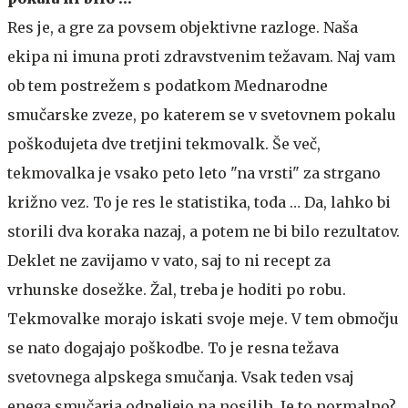
Res je, a gre za povsem objektivne razloge. Naša
ekipa ni imuna proti zdravstvenim težavam. Naj vam
ob tem postrežem s podatkom Mednarodne
smučarske zveze, po katerem se v svetovnem pokalu
poškodujeta dve tretjini tekmovalk. Še več,
tekmovalka je vsako peto leto "na vrsti" za strgano
križno vez. To je res le statistika, toda … Da, lahko bi
storili dva koraka nazaj, a potem ne bi bilo rezultatov.
Deklet ne zavijamo v vato, saj to ni recept za
vrhunske dosežke. Žal, treba je hoditi po robu.
Tekmovalke morajo iskati svoje meje. V tem območju
se nato dogajajo poškodbe. To je resna težava
svetovnega alpskega smučanja. Vsak teden vsaj
enega smučarja odpeljejo na nosilih. Je to normalno?