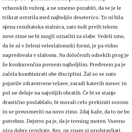
vrhunskih voženj, a ne smemo pozabiti, da se je le
trikrat uvrstila med najboljšo deseterico. To ni bila
njena rezultatska stalnica, zato tudi prvih tekem
nove zime ne bi mogli označiti za slabe. Vedeli smo,
da še ni v želeni veleslalomski formi, je pa vidno
napredovala v slalomu. Na določenih odsekih prog je
že konkurenčna povsem najboljšim. Predvsem pa je
začela kombinirati obe disciplini. Žal so se nato
pojavile zdravstvene težave, zaradi katerih mesec in
pol ne deluje na najvišjih obratih. Če bi se stanje
drastično poslabšalo, bi morali celo prekiniti sezono
in se preusmeriti na novo zimo. Zdaj kaže, da to ne bo
potrebno. Dejstvo pa je, da je trening moten. Vseeno
niza dobre rezultate. Res, ne znam si predstavljati,